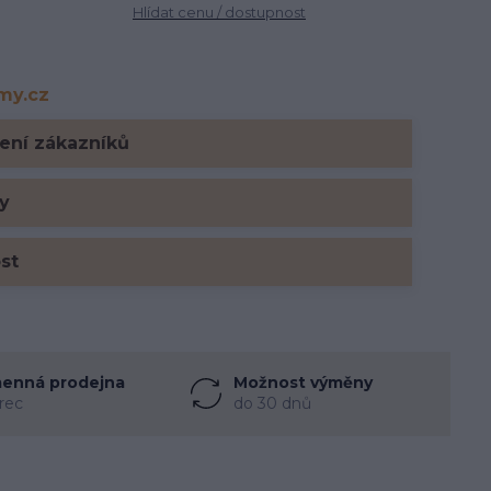
Hlídat cenu / dostupnost
rmy.cz
y.cz
ení zákazníků
y
ost
enná prodejna
Možnost výměny
rec
do 30 dnů