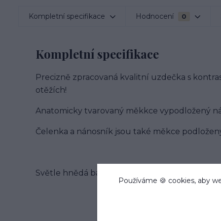
Kompletní specifikace
Hodnocení
0
Kompletní specifikace
Precizně zpracovaná kvalitní uzdečka s kontras
otěžích!
Anatomicky tvarovaný měkkce vypodložený nátyl
Čelenka a nánosník jsou také měkce podloženy
Světle hnědá barva kůže má zlaté kování. Čern
Používáme 🍪 cookies, aby we