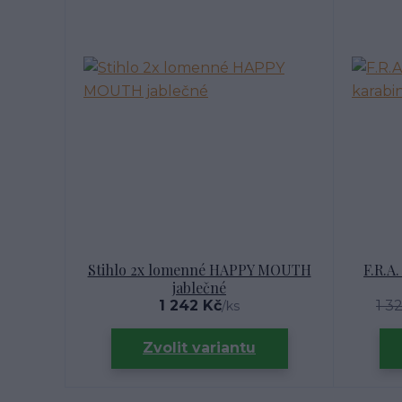
Stihlo 2x lomenné HAPPY MOUTH
F.R.A
jablečné
1 242 Kč
1 3
/
ks
Zvolit variantu