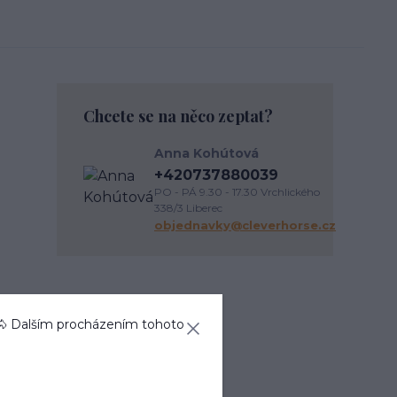
Chcete se na něco zeptat?
Anna Kohútová
+420737880039
PO - PÁ 9.30 - 17.30 Vrchlického
338/3 Liberec
objednavky@cleverhorse.cz
Zboží zařazeno v
🐴 Dalším procházením tohoto
kategoriích
Kůň