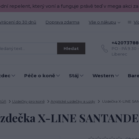
odní repelent, který voní a funguje právě teď v mega akci za
Vrácení do 30 dnů
Doprava zdarma
Vše o nákupu
Ví
+42073788
Hledat
PO - PÁ 9.30 
Liberec
zdec
Péče o koně
Stáj
Western
Bar
Kůň
Uzdečky pro koně
Anglické uzdečky a uzdy
Uzdečka X-LINE S
zdečka X-LINE SANTAND