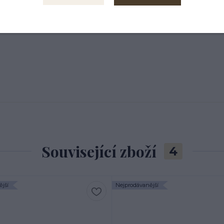
Související zboží
4
jší
Nejprodávanější