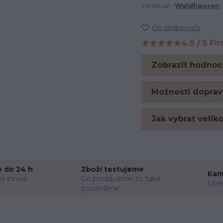
Výrobce:
Waldhausen
Do oblíbených
★★★★★
4.9 / 5 Fi
Hodnocení na Firm
Zobrazit hodnoc
Možnosti doprav
Jak vybrat velik
 do 24 h
Zboží testujeme
Kam
m ihned
Co prodáváme, to také
Libe
používáme