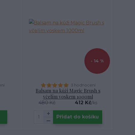
- 14 %
ení
3 hodnocení
Balsam na kůži Magic Brush s
včelím voskem 1000ml
480 Kč
412 Kč
/
ks
Přidat do košíku