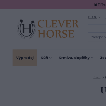
💣 Přír
BLOG
Výprodej
Kůň
Krmiva, doplňky
Je
Úvod
U