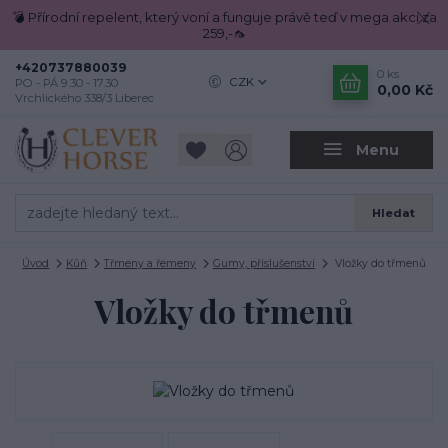
💣 Přírodní repelent, který voní a funguje právě teď v mega akci za
259,-🦟
+420737880039
0
ks
CZK
PO - PÁ 9.30 - 17.30
0,00 Kč
Vrchlického 338/3 Liberec
Menu
Hledat
Úvod
Kůň
Třmeny a řemeny
Gumy, příslušenství
Vložky do třmenů
Vložky do třmenů