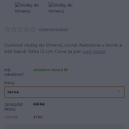
Ohodnotit produkt
Gumové vložky do třmenů, rovné. Nabízíme v černé a
bílé barvě. Šířka 12 cm. Cena za pár.
celý popis
Kdy
skladem ihned ⬇️⬇️
odesíláme?
Barvy
Cena před
123 Kč
slevou
Ušetříte
21 Kč