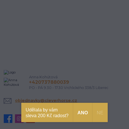
Anna Kohútová
+420737880039
PO - PÁ 9.30 - 17.30 Vrchlického 338/3 Liberec
objednavky@cleverhorse.cz
Udělala by vám
ANO
NE
sleva 200 Kč radost?