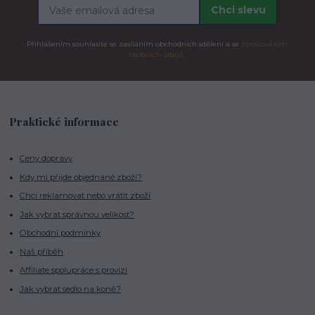
Chci slevu
Přihlášením souhlasíte se zasíláním obchodních sdělení a se
zpracováním
osobních údajů.
Praktické informace
Ceny dopravy
Kdy mi přijde objednané zboží?
Chci reklamovat nebo vrátit zboží
Jak vybrat správnou velikost?
Obchodní podmínky
Náš příběh
Affiliate spolupráce s provizí
Jak vybrat sedlo na koně?