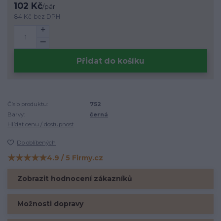
102 Kč
/
pár
84 Kč
bez DPH
Přidat do košíku
Číslo produktu:
752
Barvy:
černá
Hlídat cenu / dostupnost
Do oblíbených
★★★★★
4.9 / 5 Firmy.cz
Hodnocení na Firmy.cz
Zobrazit hodnocení zákazníků
Možnosti dopravy