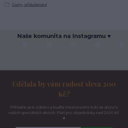
Gumy, příslušenství
Naše komunita na Instagramu ♥
Udělala by vám radost sleva 200
Kč?
Přihlašte se k odběru a buďte mezi prvními, kdo se dozví o
našich speciálních akcích. Platí pro objednávky nad 2000 Kč
♥