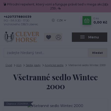
💣 Přírodní repelent, který voní a funguje právě teď v mega akci za
259,-🦟
+420737880039
0
ks
CZK
PO - PÁ 9.30 - 17.30
0,00 Kč
Vrchlického 338/3 Liberec
Menu
Hledat
Úvod
Kůň
Sedla, pady
Anglická sedla
Všetranné sedlo Wintec 2000
Všetranné sedlo Wintec
2000
Doprava ZDARMA