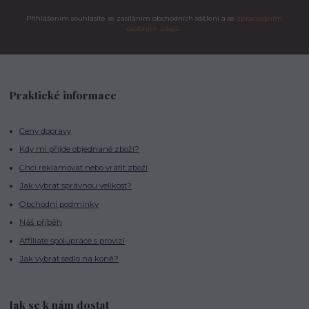
Přihlášením souhlasíte se zasíláním obchodních sdělení a se
zpracováním
osobních údajů.
Praktické informace
Ceny dopravy
Kdy mi přijde objednané zboží?
Chci reklamovat nebo vrátit zboží
Jak vybrat správnou velikost?
Obchodní podmínky
Náš příběh
Affiliate spolupráce s provizí
Jak vybrat sedlo na koně?
Jak se k nám dostat