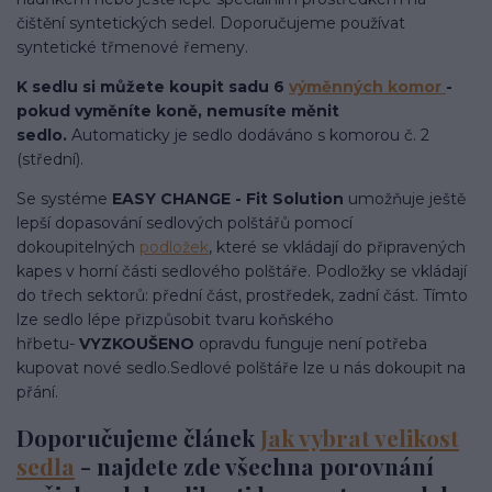
čištění syntetických sedel. Doporučujeme používat
syntetické třmenové řemeny.
K sedlu si můžete koupit sadu 6
výměnných komor
-
pokud vyměníte koně, nemusíte měnit
sedlo.
Automaticky je sedlo dodáváno s komorou č. 2
(střední).
Se systéme
EASY CHANGE - Fit Solution
umožňuje ještě
lepší dopasování sedlových polštářů pomocí
dokoupitelných
podložek
, které se vkládají do připravených
kapes v horní části sedlového polštáře. Podložky se vkládají
do třech sektorů: přední část, prostředek, zadní část. Tímto
lze sedlo lépe přizpůsobit tvaru koňského
hřbetu-
VYZKOUŠENO
opravdu funguje není potřeba
kupovat nové sedlo.Sedlové polštáře lze u nás dokoupit na
přání.
Doporučujeme článek
Jak vybrat velikost
sedla
- najdete zde všechna porovnání