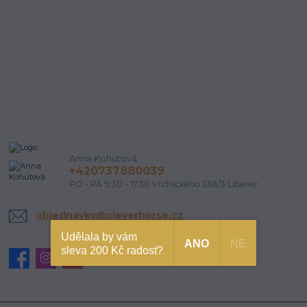
Anna Kohútová
+420737880039
PO - PÁ 9.30 - 17.30 Vrchlického 338/3 Liberec
objednavky@cleverhorse.cz
Udělala by vám
ANO
NE
sleva 200 Kč radost?