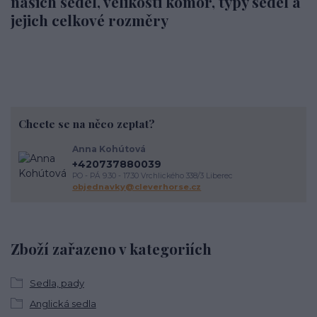
našich sedel, velikosti komor, typy sedel a
jejich celkové rozměry
Chcete se na něco zeptat?
Anna Kohútová
+420737880039
PO - PÁ 9.30 - 17.30 Vrchlického 338/3 Liberec
objednavky@cleverhorse.cz
Zboží zařazeno v kategoriích
Sedla, pady
Anglická sedla