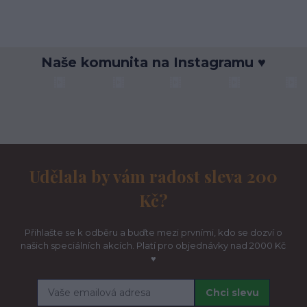
Naše komunita na Instagramu ♥
Udělala by vám radost sleva 200
Kč?
Přihlašte se k odběru a buďte mezi prvními, kdo se dozví o
našich speciálních akcích. Platí pro objednávky nad 2000 Kč
♥
Chci slevu