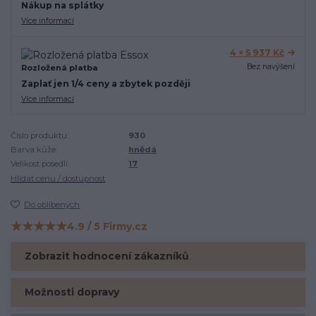
Nákup na splátky
Více informací
4 × 5 937 Kč
Bez navýšení
Rozložená platba
Zaplať jen 1/4 ceny a zbytek později
Více informací
Číslo produktu:
930
Barva kůže:
hnědá
Velikost posedlí:
17
Hlídat cenu / dostupnost
Do oblíbených
★★★★★
4.9 / 5 Firmy.cz
Hodnocení na Firmy.cz
Zobrazit hodnocení zákazníků
Možnosti dopravy