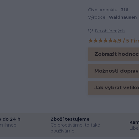
Číslo produktu:
316
Výrobce:
Waldhausen
Do oblíbených
★★★★★
4.9 / 5 Fi
Hodnocení na Firm
Zobrazit hodnoc
Možnosti doprav
Jak vybrat velik
 do 24 h
Zboží testujeme
Kam
m ihned
Co prodáváme, to také
Libe
používáme