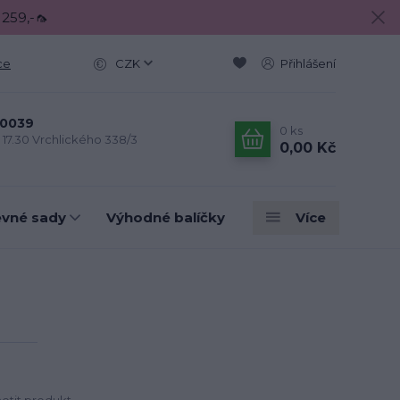
 259,-🦟
ce
CZK
Přihlášení
0039
0
ks
- 17.30 Vrchlického 338/3
0,00 Kč
evné sady
Výhodné balíčky
Více