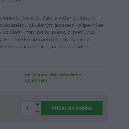
tit produkt
ylonovou kulatou částí a koženou částí. •
rováděnému zkušeným jezdcem • připevní se
e udidlem – tato přímo působící pomůcka
ce • s měkkými koženými smyčkami • se
řemenu a karabinkou, rychle a snadno
do 10 prac. dnů od vašeho
objednání
Přidat do košíku