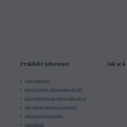
Praktické informace
Jak se k
Ceny dopravy
Kdy mi přijde objednané zboží?
Chci reklamovat nebo vrátit zboží
Jak vybrat správnou velikost?
Obchodní podmínky
Náš příběh