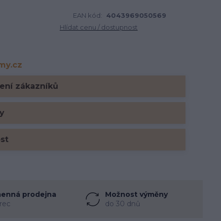
EAN kód:
4043969050569
Hlídat cenu / dostupnost
rmy.cz
y.cz
ení zákazníků
y
ost
enná prodejna
Možnost výměny
rec
do 30 dnů