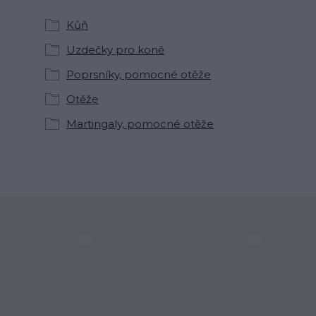
Kůň
Uzdečky pro koně
Poprsníky, pomocné otěže
Otěže
Martingaly, pomocné otěže