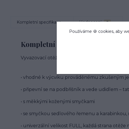
Kompletní specifikace
Hodnocení
0
Používáme 🍪 cookies, aby we
Kompletní specifikace
Vyvazovací otěže s nylonovou kulatou částí a k
• vhodné k výcviku prováděnému zkušeným j
• připevní se na podbřišník a vede udidlem – 
• s měkkými koženými smyčkami
• se smyčkou sedlového řemenu a karabinkou, 
• univerzální velikost FULL, každá strana otěže