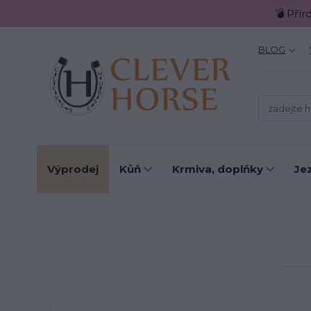
💣 Přír
BLOG
Výprodej
Kůň
Krmiva, doplňky
Je