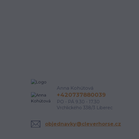
Anna Kohútová
+420737880039
PO - PÁ 9.30 - 17.30
Vrchlického 338/3 Liberec
objednavky@cleverhorse.cz