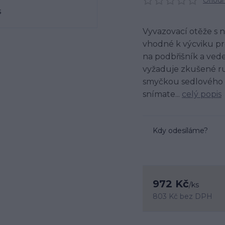
Ohodno
Vyvazovací otěže s n
vhodné k výcviku p
na podbřišník a ved
vyžaduje zkušené ru
smyčkou sedlového 
snímate...
celý popis
Kdy odesíláme?
972 Kč
/
ks
803 Kč
bez DPH