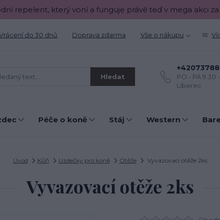
odní repelent, který voní a funguje právě teď v mega akci za
Vrácení do 30 dnů
Doprava zdarma
Vše o nákupu
Ví
+42073788
Hledat
PO - PÁ 9.30 
Liberec
zdec
Péče o koně
Stáj
Western
Bar
Úvod
Kůň
Uzdečky pro koně
Otěže
Vyvazovací otěže 2ks
Vyvazovací otěže 2ks