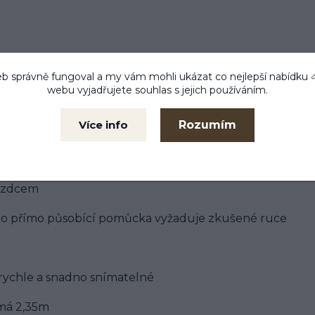
b správně fungoval a my vám mohli ukázat co nejlepší
nabídku
webu vyjadřujete souhlas s jejich používáním.
Rozumím
Více info
oženou částí.
ezdcem
tato přímo působící pomůcka vyžaduje zkušené ruce
rychle a snadno snímatelné
 má 2,35m