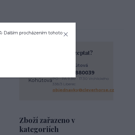
🐴 Dalším procházením tohoto
Chcete se na něco zeptat?
Anna Kohútová
+420737880039
PO - PÁ 9.30 - 17.30 Vrchlického
338/3 Liberec
objednavky@cleverhorse.cz
Zboží zařazeno v
kategoriích