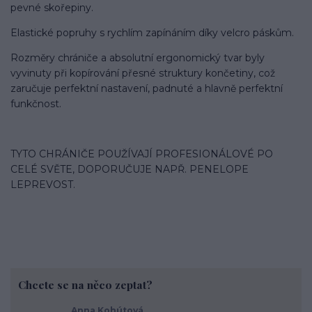
pevné skořepiny.
Elastické popruhy s rychlím zapínáním díky velcro páskům.
Rozměry chrániče a absolutní ergonomický tvar byly
vyvinuty při kopírování přesné struktury končetiny, což
zaručuje perfektní nastavení, padnuté a hlavně perfektní
funkčnost.
TYTO CHRÁNIČE POUŽÍVAJÍ PROFESIONÁLOVÉ PO
CELÉ SVĚTE, DOPORUČUJE NAPŘ. PENELOPE
LEPREVOST.
Chcete se na něco zeptat?
Anna Kohútová