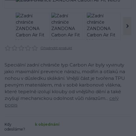
Ohodnotit produkt
Speciální zadní chrániče typ Carbon Air byly vyvinuty
jako maximální prevence nárazu, modřin a otlaků na
nohou v důsledku skákání. Vnější část je tvořena TPU
pevným materiálem, má v sobě karbonové vlákna,
které tepelně izolují klouby od vnějšího dění a také
zvyšují mechanickou odolnost vůči nárazům...
celý
popis
Kdy
k objednání
odesíláme?