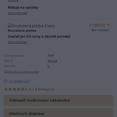
Nákup na splátky
Více informací
4 × 851 Kč
Bez navýšení
Rozložená platba
Zaplať jen 1/4 ceny a zbytek později
Více informací
Číslo produktu:
1119
Barvy:
černá
Velikosti:
L
Hlídat cenu / dostupnost
Do oblíbených
★★★★★
4.9 / 5 Firmy.cz
Hodnocení na Firmy.cz
Zobrazit hodnocení zákazníků
Možnosti dopravy