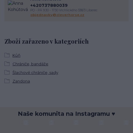
+420737880039
PO - PÁ 9.30 - 17.30 Vrchlického 338/3 Liberec
objednavky@cleverhorse.cz
Zboží zařazeno v kategoriích
Kůň
Chrániče, bandáže
Šlachové chrániče, sady
Zandona
Naše komunita na Instagramu ♥