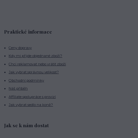
Praktické informace
Ceny dopravy
Kdy mi přijde objednané zboží?
Chci reklamovat nebo vrátit zboží
Jak vybrat správnou velikost?
Obchodní podmínky
Náš příběh
Affiliate spolupráce s provizí
Jak vybrat sedlo na koně?
Jak se k nám dostat