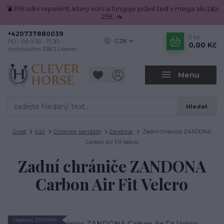
💣 Přírodní repelent, který voní a funguje právě teď v mega akci za
259,-🦟
+420737880039
0
ks
CZK
PO - PÁ 9.30 - 17.30
0,00 Kč
Vrchlického 338/3 Liberec
Menu
Hledat
Úvod
Kůň
Chrániče, bandáže
Zandona
Zadní chrániče ZANDONA
Carbon Air Fit Velcro
Zadní chrániče ZANDONA
Carbon Air Fit Velcro
Doprava ZDARMA