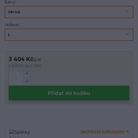
Barvy
Velikosti
3 404 Kč
/
pár
2 813 Kč
bez DPH
Přidat do košíku
Splátková kalkulačka