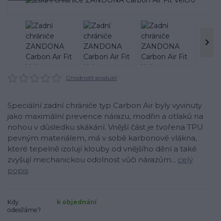
Ohodnotit produkt
Speciální zadní chrániče typ Carbon Air byly vyvinuty
jako maximální prevence nárazu, modřin a otlaků na
nohou v důsledku skákání. Vnější část je tvořena TPU
pevným materiálem, má v sobě karbonové vlákna,
které tepelně izolují klouby od vnějšího dění a také
zvyšují mechanickou odolnost vůči nárazům...
celý
popis
Kdy
k objednání
odesíláme?