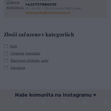
+420737880039
PO - PÁ 9.30 - 17.30 Vrchlického 338/3 Liberec
objednavky@cleverhorse.cz
Zboží zařazeno v kategoriích
Kůň
Chrániče, bandáže
Šlachové chrániče, sady
Zandona
Naše komunita na Instagramu ♥