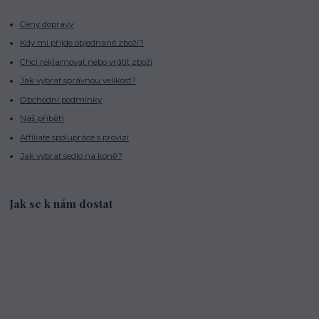
Ceny dopravy
Kdy mi přijde objednané zboží?
Chci reklamovat nebo vrátit zboží
Jak vybrat správnou velikost?
Obchodní podmínky
Náš příběh
Affiliate spolupráce s provizí
Jak vybrat sedlo na koně?
Jak se k nám dostat