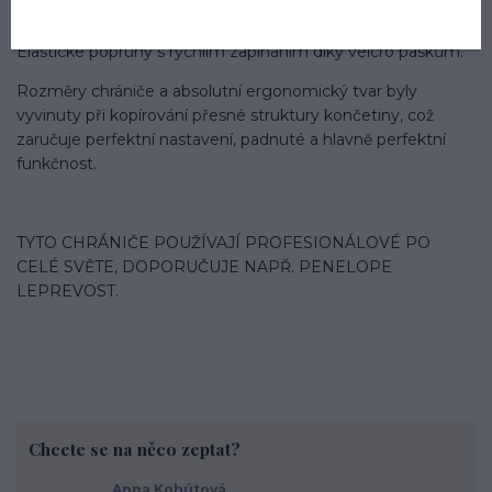
pevné skořepiny.
Elastické popruhy s rychlím zapínáním díky velcro páskům.
Rozměry chrániče a absolutní ergonomický tvar byly
vyvinuty při kopírování přesné struktury končetiny, což
zaručuje perfektní nastavení, padnuté a hlavně perfektní
funkčnost.
TYTO CHRÁNIČE POUŽÍVAJÍ PROFESIONÁLOVÉ PO
CELÉ SVĚTE, DOPORUČUJE NAPŘ. PENELOPE
LEPREVOST.
Chcete se na něco zeptat?
Anna Kohútová