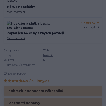
Nákup na splátky
Více informací
4 × 851 Kč
Bez navýšení
Rozložená platba
Zaplať jen 1/4 ceny a zbytek později
Více informací
Číslo produktu:
1119
Barvy:
hnědá
Velikosti:
S
Hlídat cenu / dostupnost
Do oblíbených
★★★★★
4.9 / 5 Firmy.cz
Hodnocení na Firmy.cz
Zobrazit hodnocení zákazníků
Možnosti dopravy