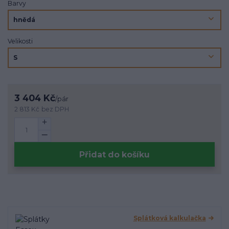
Barvy
Velikosti
3 404 Kč
/
pár
2 813 Kč
bez DPH
Přidat do košíku
Splátková kalkulačka