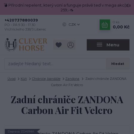
💣 Přírodní repelent, který voní a funguje právě teď v mega akci za
259,-🦟
+420737880039
0
ks
CZK
PO - PÁ 9.30 - 17.30
0,00 Kč
Vrchlického 338/3 Liberec
Menu
Hledat
Úvod
Kůň
Chrániče, bandáže
Zandona
Zadní chrániče ZANDONA
Carbon Air Fit Velcro
Zadní chrániče ZANDONA
Carbon Air Fit Velcro
Doprava ZDARMA