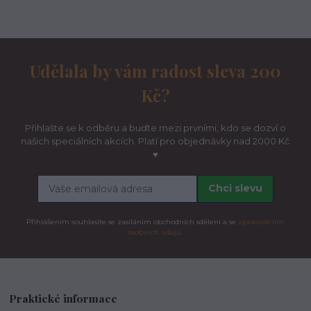
Udělala by vám radost sleva 200
Kč?
Přihlašte se k odběru a buďte mezi prvními, kdo se dozví o
našich speciálních akcích. Platí pro objednávky nad 2000 Kč
♥
Chci slevu
Přihlášením souhlasíte se zasíláním obchodních sdělení a se
zpracováním
osobních údajů.
Praktické informace