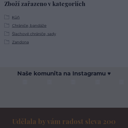
Zboží zařazeno v kategoriích
Kůň
Chrániče, bandáže
Šlachové chrániče, sady
Zandona
Naše komunita na Instagramu ♥
Udělala by vám radost sleva 200