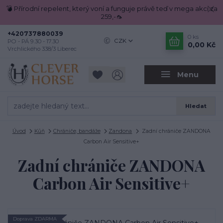
💣 Přírodní repelent, který voní a funguje právě teď v mega akci za
259,-🦟
+420737880039
0
ks
CZK
PO - PÁ 9.30 - 17.30
0,00 Kč
Vrchlického 338/3 Liberec
Menu
Hledat
Úvod
Kůň
Chrániče, bandáže
Zandona
Zadní chrániče ZANDONA
Carbon Air Sensitive+
Zadní chrániče ZANDONA
Carbon Air Sensitive+
Doprava ZDARMA