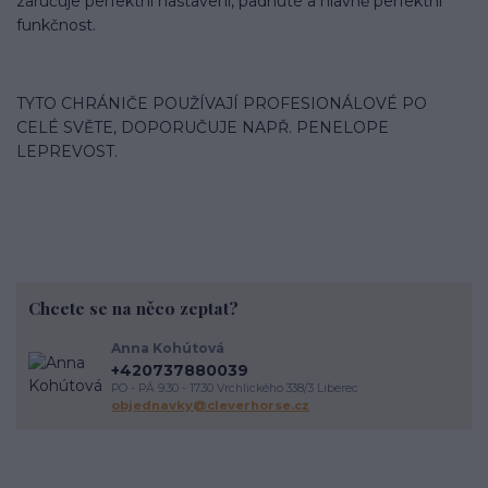
zaručuje perfektní nastavení, padnuté a hlavně perfektní
funkčnost.
TYTO CHRÁNIČE POUŽÍVAJÍ PROFESIONÁLOVÉ PO
CELÉ SVĚTE, DOPORUČUJE NAPŘ. PENELOPE
LEPREVOST.
Chcete se na něco zeptat?
Anna Kohútová
+420737880039
PO - PÁ 9.30 - 17.30 Vrchlického 338/3 Liberec
objednavky@cleverhorse.cz