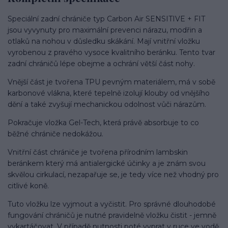
Speciální zadní chrániče typ Carbon Air SENSITIVE + FIT
jsou vyvynuty pro maximální prevenci nárazu, modřin a
otlaků na nohou v důsledku skákání. Mají vnitřní vložku
vyrobenou z pravého vysoce kvalitního beránku. Tento tvar
zadní chráničů lépe obejme a ochrání větší část nohy.
Vnější část je tvořena TPU pevným materiálem, má v sobě
karbonové vlákna, které tepelně izolují klouby od vnějšího
dění a také zvyšují mechanickou odolnost vůči nárazům.
Pokračuje vložka Gel-Tech, která právě absorbuje to co
běžné chrániče nedokážou.
Vnitřní část chrániče je tvořena přírodním lambskin
beránkem který má antialergické účinky a je znám svou
skvělou cirkulací, nezapařuje se, je tedy více než vhodný pro
citlivé koně.
Tuto vložku lze vyjmout a vyčistit. Pro správné dlouhodobé
fungování chráničů je nutné pravidelně vložku čistit - jemně
vykartáčovat. V případě nutnosti poté vyprat v ruce ve vodě