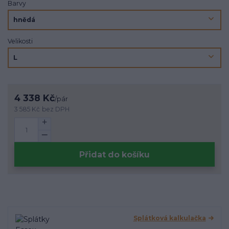
Barvy
Velikosti
4 338 Kč
/
pár
3 585 Kč
bez DPH
Přidat do košíku
Splátková kalkulačka