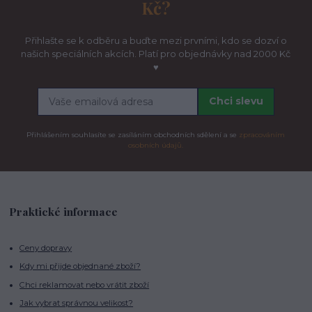
Kč?
Přihlašte se k odběru a buďte mezi prvními, kdo se dozví o
našich speciálních akcích. Platí pro objednávky nad 2000 Kč
♥
Chci slevu
Přihlášením souhlasíte se zasíláním obchodních sdělení a se
zpracováním
osobních údajů.
Praktické informace
Ceny dopravy
Kdy mi přijde objednané zboží?
Chci reklamovat nebo vrátit zboží
Jak vybrat správnou velikost?