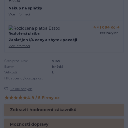
Nákup na splátky
Více informací
4 × 1 084 Kč
Bez navýšení
Rozložená platba
Zaplať jen 1/4 ceny a zbytek později
Více informací
Číslo produktu:
9149
Barvy:
hnědá
Velikosti:
L
Hlídat cenu / dostupnost
Do oblíbených
★★★★★
4.9 / 5 Firmy.cz
Hodnocení na Firmy.cz
Zobrazit hodnocení zákazníků
Možnosti dopravy