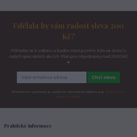
Udělala by vám radost sleva 200
Kč?
Přihlašte se k odběru a buďte mezi prvními, kdo se dozví o
našich speciálních akcích. Platí pro objednávky nad 2000 Kč
♥
Chci slevu
Přihlášením souhlasíte se zasíláním obchodních sdělení a se
zpracováním
osobních údajů.
Praktické informace