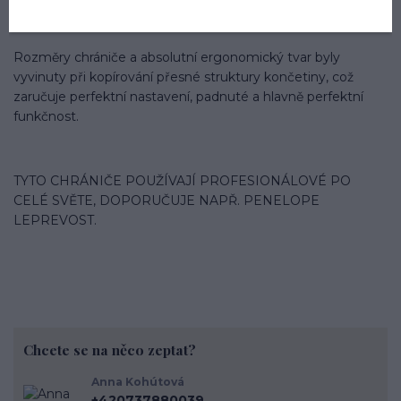
Elastické popruhy s bezpečnostním velcro zapínáním, které
lze rychle sundat.
Rozměry chrániče a absolutní ergonomický tvar byly
vyvinuty při kopírování přesné struktury končetiny, což
zaručuje perfektní nastavení, padnuté a hlavně perfektní
funkčnost.
TYTO CHRÁNIČE POUŽÍVAJÍ PROFESIONÁLOVÉ PO
CELÉ SVĚTE, DOPORUČUJE NAPŘ. PENELOPE
LEPREVOST.
Chcete se na něco zeptat?
Anna Kohútová
+420737880039