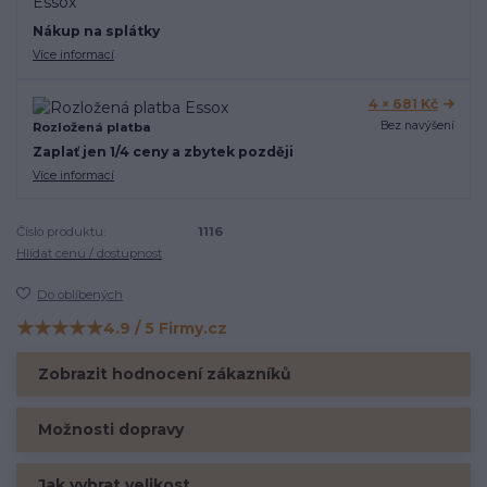
Nákup na splátky
Více informací
4 × 681 Kč
Bez navýšení
Rozložená platba
Zaplať jen 1/4 ceny a zbytek později
Více informací
Číslo produktu:
1116
Hlídat cenu / dostupnost
Do oblíbených
★★★★★
4.9 / 5 Firmy.cz
Hodnocení na Firmy.cz
Zobrazit hodnocení zákazníků
Možnosti dopravy
Jak vybrat velikost