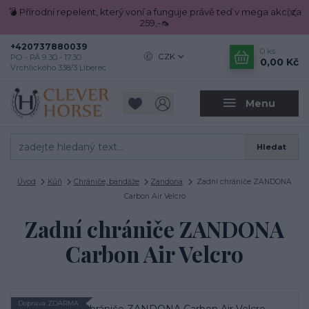
💣 Přírodní repelent, který voní a funguje právě teď v mega akci za
259,-🦟
+420737880039
0
ks
CZK
PO - PÁ 9.30 - 17.30
0,00 Kč
Vrchlického 338/3 Liberec
Menu
Hledat
Úvod
Kůň
Chrániče, bandáže
Zandona
Zadní chrániče ZANDONA
Carbon Air Velcro
Zadní chrániče ZANDONA
Carbon Air Velcro
Doprava ZDARMA