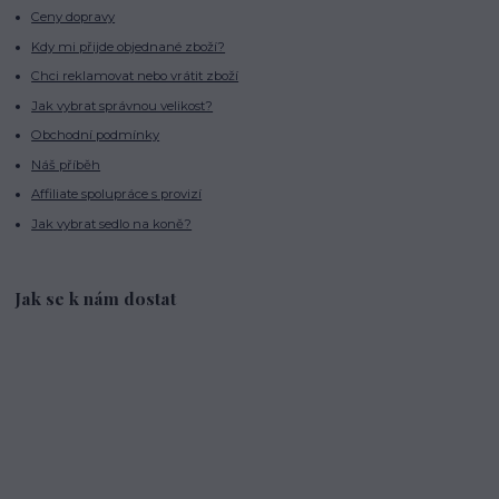
Ceny dopravy
Kdy mi přijde objednané zboží?
Chci reklamovat nebo vrátit zboží
Jak vybrat správnou velikost?
Obchodní podmínky
Náš příběh
Affiliate spolupráce s provizí
Jak vybrat sedlo na koně?
Jak se k nám dostat