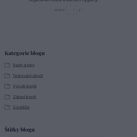
strana
z 1
Kategorie blogu
Rady a tipy
Testování zboží
Výcvik koně
Zdraví koně
Soutěže
Štítky blogu