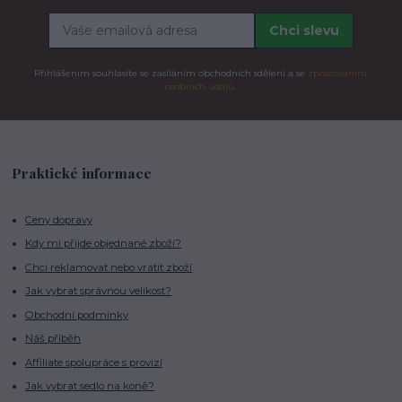
Chci slevu
Přihlášením souhlasíte se zasíláním obchodních sdělení a se
zpracováním
osobních údajů.
Praktické informace
Ceny dopravy
Kdy mi přijde objednané zboží?
Chci reklamovat nebo vrátit zboží
Jak vybrat správnou velikost?
Obchodní podmínky
Náš příběh
Affiliate spolupráce s provizí
Jak vybrat sedlo na koně?