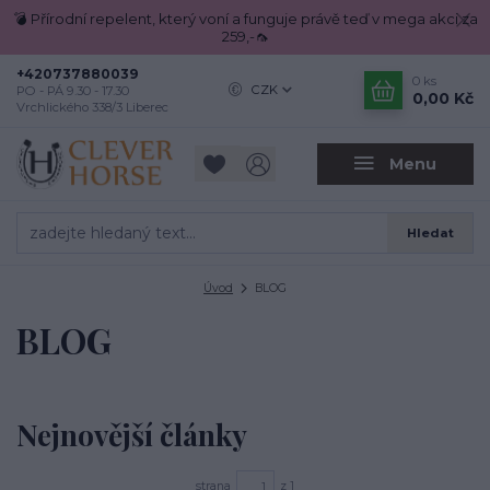
💣 Přírodní repelent, který voní a funguje právě teď v mega akci za
259,-🦟
+420737880039
0
ks
CZK
PO - PÁ 9.30 - 17.30
0,00 Kč
Vrchlického 338/3 Liberec
Menu
Hledat
Úvod
BLOG
BLOG
Nejnovější články
strana
z 1