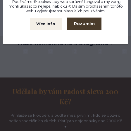
Používáme 🍪 cookies, aby web správně fungoval a my vám
mohli ukázat co nejlepší
nabídku
🐴 Dalším procházením tohoto
Kamenná prodejna
webu vyjadřujete souhlas s jejich používáním.
Liberec
Možnost výměny
Rozumím
Více info
do 30 dnů
Naše komunita na Instagramu ♥
Udělala by vám radost sleva 200
Kč?
Přihlašte se k odběru a buďte mezi prvními, kdo se dozví o
našich speciálních akcích. Platí pro objednávky nad 2000 Kč
♥