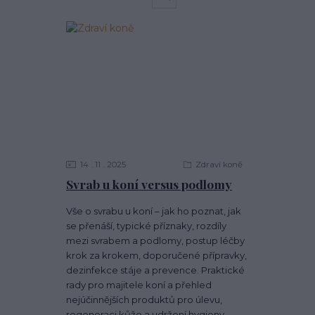
14
11
2025
Zdraví koně
Svrab u koní versus podlomy
Vše o svrabu u koní – jak ho poznat, jak
se přenáší, typické příznaky, rozdíly
mezi svrabem a podlomy, postup léčby
krok za krokem, doporučené přípravky,
dezinfekce stáje a prevence. Praktické
rady pro majitele koní a přehled
nejúčinnějších produktů pro úlevu,
regeneraci kůže a udržení hygieny.