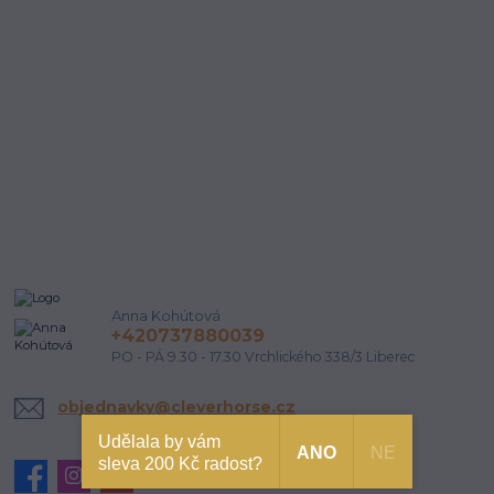
Anna Kohútová
+420737880039
PO - PÁ 9.30 - 17.30 Vrchlického 338/3 Liberec
objednavky@cleverhorse.cz
Udělala by vám
ANO
NE
sleva 200 Kč radost?