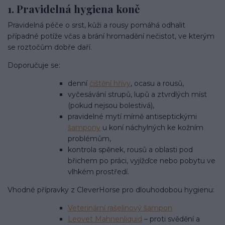
1. Pravidelná hygiena koně
Pravidelná péče o srst, kůži a rousy pomáhá odhalit
případné potíže včas a brání hromadění nečistot, ve kterým
se roztočům dobře daří.
Doporučuje se:
denní
čištění hřívy
, ocasu a rousů,
vyčesávání strupů, lupů a ztvrdlých míst
(pokud nejsou bolestivá),
pravidelné mytí mírně antiseptickými
šampony
u koní náchylných ke kožním
problémům,
kontrola spěnek, rousů a oblasti pod
břichem po práci, vyjížďce nebo pobytu ve
vlhkém prostředí.
Vhodné přípravky z CleverHorse pro dlouhodobou hygienu:
Veterinární rašelinový šampon
Leovet Mahnenliquid
– proti svědění a