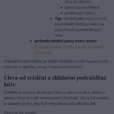
rány po drbání,
brání rozvoji infekce,
podporuje hojení.
Tip:
vhodná jako mycí roztok
před lokální léčbou nebo na
oplachování podrážděných
míst.
antimikrobiální pěny nebo masti
(
Hypoalergenní mýdlo s antimikrobialní
přísadou
)
Pravidelná dezinfekce je zvlášť důležitá u míst vystavených
vlhkosti — spěnky, rousy, místa pod břichem.
Úleva od svědění a zklidnění podrážděné
kůže
Svědění je nejvíce obtěžující částí svrabu a vede k dalšímu
drbání, čímž se celé onemocnění zhoršuje. Úleva od svědění
je zásadní proto, aby kůň nepoškozoval pokožku dál.
Obecně lze použít: