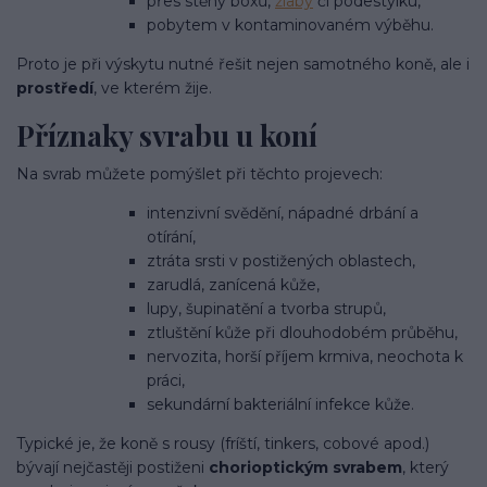
přes stěny boxů,
žlaby
či podestýlku,
pobytem v kontaminovaném výběhu.
Proto je při výskytu nutné řešit nejen samotného koně, ale i
prostředí
, ve kterém žije.
Příznaky svrabu u koní
Na svrab můžete pomýšlet při těchto projevech:
intenzivní svědění, nápadné drbání a
otírání,
ztráta srsti v postižených oblastech,
zarudlá, zanícená kůže,
lupy, šupinatění a tvorba strupů,
ztluštění kůže při dlouhodobém průběhu,
nervozita, horší příjem krmiva, neochota k
práci,
sekundární bakteriální infekce kůže.
Typické je, že koně s rousy (fríští, tinkers, cobové apod.)
bývají nejčastěji postiženi
chorioptickým svrabem
, který