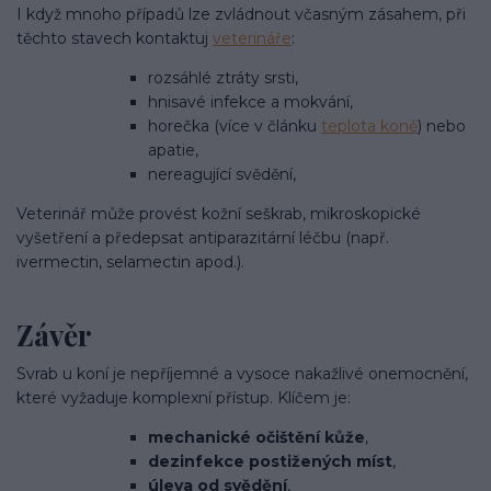
I když mnoho případů lze zvládnout včasným zásahem, při
těchto stavech kontaktuj
veterináře
:
rozsáhlé ztráty srsti,
hnisavé infekce a mokvání,
horečka (více v článku
teplota koně
) nebo
apatie,
nereagující svědění,
Veterinář může provést kožní seškrab, mikroskopické
vyšetření a předepsat antiparazitární léčbu (např.
ivermectin, selamectin apod.).
Závěr
Svrab u koní je nepříjemné a vysoce nakažlivé onemocnění,
které vyžaduje komplexní přístup. Klíčem je:
mechanické očištění kůže
,
dezinfekce postižených míst
,
úleva od svědění
,