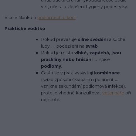
antibioti­cká či antimykotická léčba podle
vet, očista a zlepšení hygieny podestýlky.
Více v článku o
podlomech u koní
.
Praktické vodítko
Pokud převažuje
silné svědění
a suché
lupy → podezření na
svrab
.
Pokud je místo
vlhké, zapáchá, jsou
praskliny nebo hnisání
→ spíše
podlomy
.
Často se v praxi vyskytují
kombinace
(svrab způsobí škrábáním poranění →
vznikne sekundární podlomová infekce),
proto je vhodné konzultovat
veterináře
při
nejistotě.