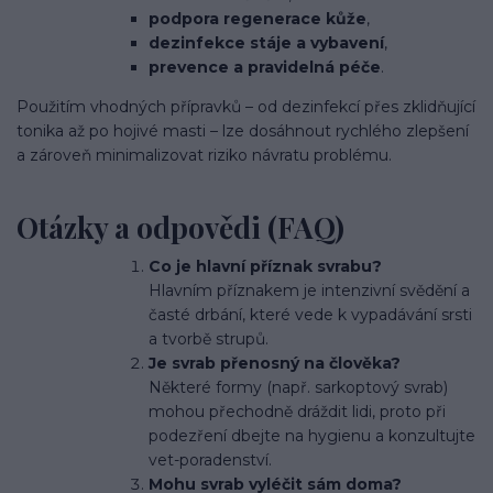
podpora regenerace kůže
,
dezinfekce stáje a vybavení
,
prevence a pravidelná péče
.
Použitím vhodných přípravků – od dezinfekcí přes zklidňující
tonika až po hojivé masti – lze dosáhnout rychlého zlepšení
a zároveň minimalizovat riziko návratu problému.
Otázky a odpovědi (FAQ)
Co je hlavní příznak svrabu?
Hlavním příznakem je intenzivní svědění a
časté drbání, které vede k vypadávání srsti
a tvorbě strupů.
Je svrab přenosný na člověka?
Některé formy (např. sarkoptový svrab)
mohou přechodně dráždit lidi, proto při
podezření dbejte na hygienu a konzultujte
vet-poradenství.
Mohu svrab vyléčit sám doma?