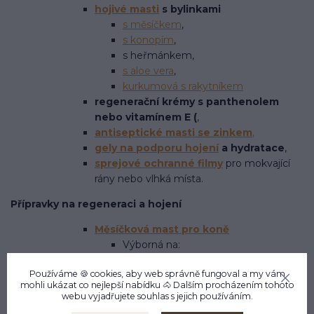
hojivé masti
s bylinkami
s měsíčkem
,
s konopím
,
s heřmánkem,
s aloe vera
,
kurkumová s rakytníkem
regenerační krémy s panthenolem
nebo vitamínem E (
,
antiseptické masti se zinkem
,
gely na podporu hojení
a hydratace
,
sprejové ochranné filmy
pro mokvající
rány nebo vlhká místa.
Přípravky na regeneraci a hojení
Měsíčková mast pro koně
Výborná na:
podrážděná místa,
Používáme 🍪 cookies, aby web správně fungoval a my vám
drobná poranění,
mohli ukázat co nejlepší
nabídku
🐴 Dalším procházením tohoto
suchá a popraskaná místa.
webu vyjadřujete souhlas s jejich používáním.
Měsíček lékařský je známý svými