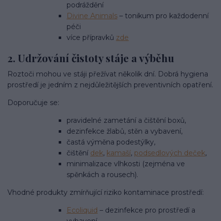
podráždění
Divine Animals
– tonikum pro každodenní
péči
více přípravků
zde
2. Udržování čistoty stáje a výběhu
Roztoči mohou ve stáji přežívat několik dní. Dobrá hygiena
prostředí je jedním z nejdůležitějších preventivních opatření.
Doporučuje se:
pravidelné zametání a čištění boxů,
dezinfekce žlabů, stěn a vybavení,
častá výměna podestýlky,
čištění
dek
,
kamaší
,
podsedlových deček
,
minimalizace vlhkosti (zejména ve
spěnkách a rousech).
Vhodné produkty zmírňující riziko kontaminace prostředí:
Ecoliquid
– dezinfekce pro prostředí a
vybavení