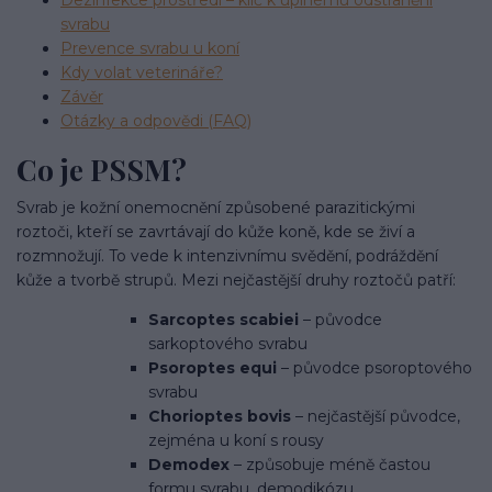
Dezinfekce prostředí – klíč k úplnému odstranění
svrabu
Prevence svrabu u koní
Kdy volat veterináře?
Závěr
Otázky a odpovědi (FAQ)
Co je PSSM?
Svrab je kožní onemocnění způsobené parazitickými
roztoči, kteří se zavrtávají do kůže koně, kde se živí a
rozmnožují. To vede k intenzivnímu svědění, podráždění
kůže a tvorbě strupů. Mezi nejčastější druhy roztočů patří:
Sarcoptes scabiei
– původce
sarkoptového svrabu
Psoroptes equi
– původce psoroptového
svrabu
Chorioptes bovis
– nejčastější původce,
zejména u koní s rousy
Demodex
– způsobuje méně častou
formu svrabu, demodikózu