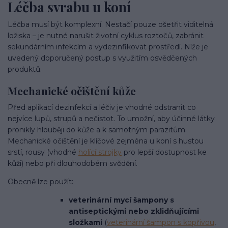
Léčba svrabu u koní
Léčba musí být komplexní. Nestačí pouze ošetřit viditelná
ložiska – je nutné narušit životní cyklus roztočů, zabránit
sekundárním infekcím a vydezinfikovat prostředí. Níže je
uvedený doporučený postup s využitím osvědčených
produktů.
Mechanické očištění kůže
Před aplikací dezinfekcí a léčiv je vhodné odstranit co
nejvíce lupů, strupů a nečistot. To umožní, aby účinné látky
pronikly hlouběji do kůže a k samotným parazitům.
Mechanické očištění je klíčové zejména u koní s hustou
srstí, rousy (vhodné
holící strojky
pro lepší dostupnost ke
kůži) nebo při dlouhodobém svědění.
Obecně lze použít:
veterinární mycí šampony s
antiseptickými nebo zklidňujícími
složkami
(
veterinární šampon s kopřivou
,