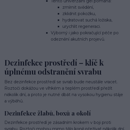
Tento univerzální gel pomáhá:
zmírnit svědění,
zklidnit pokožku,
hydratovat suchá ložiska,
urychlit regeneraci.
Výborný i jako pokračující péče po
odeznění akutních projevů.
Dezinfekce prostředí – klíč k
úplnému odstranění svrabu
Bez dezinfekce prostředí se svrab bude neustále vracet.
Roztoči dokážou ve vlhkém a teplém prostředí přežít
několik dní, a proto je nutné dbát na vysokou hygienu stáje
a výběhů.
Dezinfekce žlabů, boxů a okolí
Dezinfekce prostředí je zásadním krokem v boji proti
svrabu. Roztoči mohou mimo tělo koně přežívat několik dní,