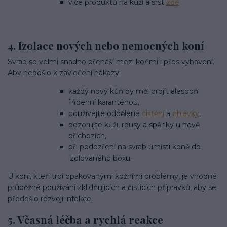
více produktů na kůži a srst
zde
4. Izolace nových nebo nemocných koní
Svrab se velmi snadno přenáší mezi koňmi i přes vybavení.
Aby nedošlo k zavlečení nákazy:
každý nový kůň by měl projít alespoň
14denní karanténou,
používejte oddělené
čištění
a
ohlávky
,
pozorujte kůži, rousy a spěnky u nově
příchozích,
při podezření na svrab umísti koně do
izolovaného boxu.
U koní, kteří trpí opakovanými kožními problémy, je vhodné
průběžné používání zklidňujících a čistících přípravků, aby se
předešlo rozvoji infekce.
5. Včasná léčba a rychlá reakce