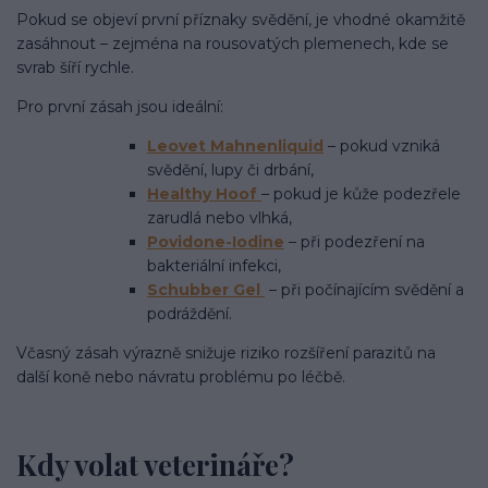
Pokud se objeví první příznaky svědění, je vhodné okamžitě
zasáhnout – zejména na rousovatých plemenech, kde se
svrab šíří rychle.
Pro první zásah jsou ideální:
Leovet Mahnenliquid
– pokud vzniká
svědění, lupy či drbání,
Healthy Hoof
– pokud je kůže podezřele
zarudlá nebo vlhká,
Povidone-Iodine
– při podezření na
bakteriální infekci,
Schubber Gel
– při počínajícím svědění a
podráždění.
Včasný zásah výrazně snižuje riziko rozšíření parazitů na
další koně nebo návratu problému po léčbě.
Kdy volat veterináře?