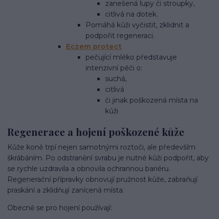
zanešená lupy či stroupky,
citlivá na dotek.
Pomáhá kůži vyčistit, zklidnit a
podpořit regeneraci.
Eczem protect
pečující mléko představuje
intenzivní péči o:
suchá,
citlivá
či jinak poškozená místa na
kůži
Regenerace a hojení poškozené kůže
Kůže koně trpí nejen samotnými roztoči, ale především
škrábáním. Po odstranění svrabu je nutné kůži podpořit, aby
se rychle uzdravila a obnovila ochrannou bariéru.
Regenerační přípravky obnovují pružnost kůže, zabraňují
praskání a zklidňují zanícená místa.
Obecně se pro hojení používají: