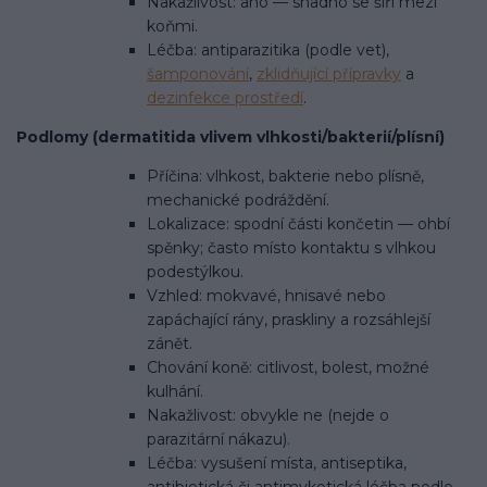
Nakažlivost: ano — snadno se šíří mezi
koňmi.
Léčba: antiparazitika (podle vet),
šamponování
,
zklidňující přípravky
a
dezinfekce prostředí
.
Podlomy (dermatitida vlivem vlhkosti/bakterií/plísní)
Příčina: vlhkost, bakterie nebo plísně,
mechanické podráždění.
Lokalizace: spodní části končetin — ohbí
spěnky; často místo kontaktu s vlhkou
podestýlkou.
Vzhled: mokvavé, hnisavé nebo
zapáchající rány, praskliny a rozsáhlejší
zánět.
Chování koně: citlivost, bolest, možné
kulhání.
Nakažlivost: obvykle ne (nejde o
parazitární nákazu).
Léčba: vysušení místa, antiseptika,