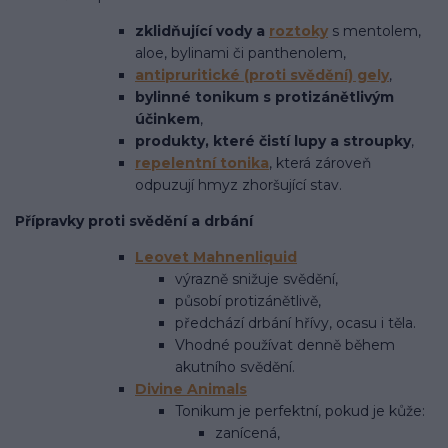
zklidňující vody a
roztoky
s mentolem,
aloe, bylinami či panthenolem,
antipruritické (proti svědění) gely
,
bylinné tonikum s protizánětlivým
účinkem
,
produkty, které čistí lupy a stroupky
,
repelentní tonika
, která zároveň
odpuzují hmyz zhoršující stav.
Přípravky proti svědění a drbání
Leovet Mahnenliquid
výrazně snižuje svědění,
působí protizánětlivě,
předchází drbání hřívy, ocasu i těla.
Vhodné používat denně během
akutního svědění.
Divine Animals
Tonikum je perfektní, pokud je kůže:
zanícená,