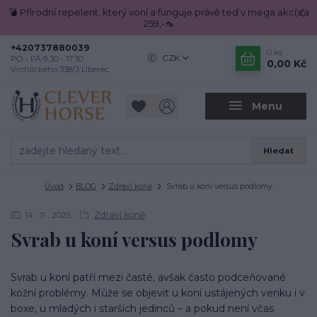
💣 Přírodní repelent, který voní a funguje právě teď v mega akci za
259,-🦟
+420737880039
0
ks
CZK
PO - PÁ 9.30 - 17.30
0,00 Kč
Vrchlického 338/3 Liberec
Menu
Hledat
Úvod
BLOG
Zdraví koně
Svrab u koní versus podlomy
Zdraví koně
14
11
2025
Svrab u koní versus podlomy
Svrab u koní patří mezi časté, avšak často podceňované
kožní problémy. Může se objevit u koní ustájených venku i v
boxe, u mladých i starších jedinců – a pokud není včas