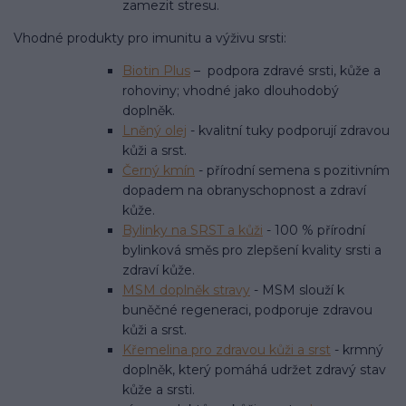
zamezit stresu.
Vhodné produkty pro imunitu a výživu srsti:
Biotin Plus
– podpora zdravé srsti, kůže a
rohoviny; vhodné jako dlouhodobý
doplněk.
Lněný olej
- kvalitní tuky podporují zdravou
kůži a srst.
Černý kmín
- přírodní semena s pozitivním
dopadem na obranyschopnost a zdraví
kůže.
Bylinky na SRST a kůži
- 100 % přírodní
bylinková směs pro zlepšení kvality srsti a
zdraví kůže.
MSM doplněk stravy
- MSM slouží k
buněčné regeneraci, podporuje zdravou
kůži a srst.
Křemelina pro zdravou kůži a srst
- krmný
doplněk, který pomáhá udržet zdravý stav
kůže a srsti.