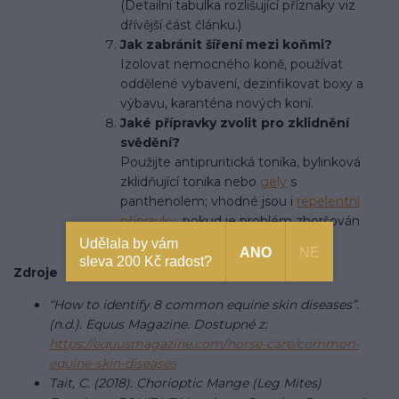
(Detailní tabulka rozlišující příznaky viz
dřívější část článku.)
Jak zabránit šíření mezi koňmi?
Izolovat nemocného koně, používat
oddělené vybavení, dezinfikovat boxy a
výbavu, karanténa nových koní.
Jaké přípravky zvolit pro zklidnění
svědění?
Použijte antipruritická tonika, bylinková
zklidňující tonika nebo
gely
s
panthenolem; vhodné jsou i
repelentní
přípravky
, pokud je problém zhoršován
hmyzem.
Udělala by vám
ANO
NE
sleva 200 Kč radost?
Zdroje
“How to identify 8 common equine skin diseases”.
(n.d.). Equus Magazine. Dostupné z:
https://equusmagazine.com/horse-care/common-
equine-skin-diseases
Tait, C. (2018). Chorioptic Mange (Leg Mites)