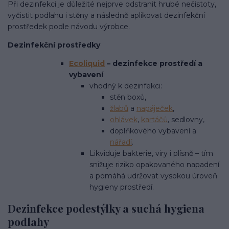
Při dezinfekci je důležité nejprve odstranit hrubé nečistoty,
vyčistit podlahu i stěny a následně aplikovat dezinfekční
prostředek podle návodu výrobce.
Dezinfekční prostředky
Ecoliquid
– dezinfekce prostředí a
vybavení
vhodný k dezinfekci:
stěn boxů,
žlabů
a
napáječek
,
ohlávek
,
kartáčů
, sedlovny,
doplňkového vybavení a
nářadí
.
Likviduje bakterie, viry i plísně – tím
snižuje riziko opakovaného napadení
a pomáhá udržovat vysokou úroveň
hygieny prostředí.
Dezinfekce podestýlky a suchá hygiena
podlahy