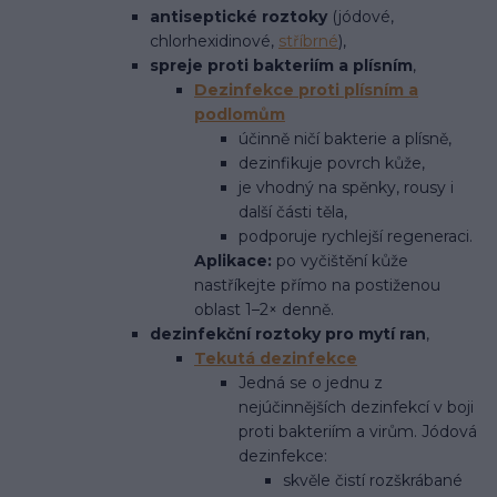
antiseptické roztoky
(jódové,
chlorhexidinové,
stříbrné
),
spreje proti bakteriím a plísním
,
Dezinfekce proti plísním a
podlomům
účinně ničí bakterie a plísně,
dezinfikuje povrch kůže,
je vhodný na spěnky, rousy i
další části těla,
podporuje rychlejší regeneraci.
Aplikace:
po vyčištění kůže
nastříkejte přímo na postiženou
oblast 1–2× denně.
dezinfekční roztoky pro mytí ran
,
Tekutá dezinfekce
Jedná se o jednu z
nejúčinnějších dezinfekcí v boji
proti bakteriím a virům. Jódová
dezinfekce:
skvěle čistí rozškrábané