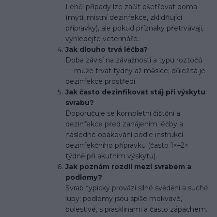
Lehčí případy lze začít ošetřovat doma
(mytí, místní dezinfekce, zklidňující
přípravky), ale pokud příznaky přetrvávají,
vyhledejte veterináře.
Jak dlouho trvá léčba?
Doba závisí na závažnosti a typu roztočů
— může trvat týdny až měsíce; důležitá je i
dezinfekce prostředí.
Jak často dezinfikovat stáj při výskytu
svrabu?
Doporučuje se kompletní čištění a
dezinfekce před zahájením léčby a
následné opakování podle instrukcí
dezinfekčního přípravku (často 1×–2×
týdně při akutním výskytu).
Jak poznám rozdíl mezi svrabem a
podlomy?
Svrab typicky provází silné svědění a suché
lupy; podlomy jsou spíše mokvavé,
bolestivé, s prasklinami a často zápachem.