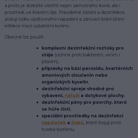
a proto je důležité ošetřit nejen samotného koně, ale i
prostředí, ve kterém žije. Pravidelné čištění a dezinfekce
snižují riziko opětovného napadení a zároveň brání šíření
infekce mezi ostatními koňmi.
Obecně lze použít:
komplexní dezinfekční roztoky pro
stáje
(účinné proti bakteriím, virům i
plísním),
přípravky na bázi peroxidu, kvartérních
amoniových sloučenin nebo
organických kyselin
,
dezinfekční spreje vhodné pro
vybavení,
nářadí
a dotykové plochy
,
dezinfekční pěny pro povrchy, které
se hůře čistí
,
speciální prostředky na dezinfekci
napáječek
a
žlabů
, které bojují proti
tvorbě biofilmu.