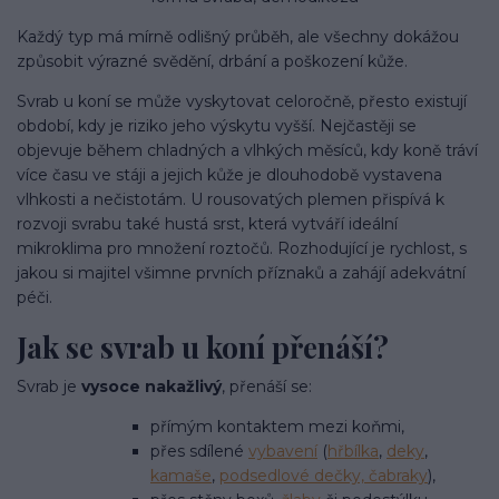
Každý typ má mírně odlišný průběh, ale všechny dokážou
způsobit výrazné svědění, drbání a poškození kůže.
Svrab u koní se může vyskytovat celoročně, přesto existují
období, kdy je riziko jeho výskytu vyšší. Nejčastěji se
objevuje během chladných a vlhkých měsíců, kdy koně tráví
více času ve stáji a jejich kůže je dlouhodobě vystavena
vlhkosti a nečistotám. U rousovatých plemen přispívá k
rozvoji svrabu také hustá srst, která vytváří ideální
mikroklima pro množení roztočů. Rozhodující je rychlost, s
jakou si majitel všimne prvních příznaků a zahájí adekvátní
péči.
Jak se svrab u koní přenáší?
Svrab je
vysoce nakažlivý
, přenáší se:
přímým kontaktem mezi koňmi,
přes sdílené
vybavení
(
hřbílka
,
deky
,
kamaše
,
podsedlové dečky, čabraky
),