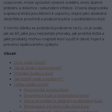
rozpoznán, může způsobit výrazné svědění, stres, špatné
přibírání, a dokonce i sekundární infekce. Včasná diagnostika
a správná léčba jsou klíčem k úspěchu, stejně jako důsledná
dezinfekce prostředí a podpůrná péče o podrážděnou kůži.
V tomto článku se podrobně podíváme na to, co je svrab,
jak se šíří, jaké jsou nejčastější příznaky, jak probíhá léčba a
jaké produkty mohou majitelé koní využít k úlevě, hojení a
prevenci opakovaného výskytu.
Obsah
Co je svrab u koní?
Jak se svrab u koní přenáší?
Příznaky svrabu u koní
Jak rozlišit svrab a podlomy?
Léčba svrabu u koní
Mechanické očištění kůže
Dezinfekce kůže a protiplísňová péče
Úleva od svědění a zklidnění podrážděné kůže
Regenerace a hojení poškozené kůže