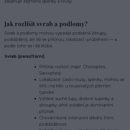
zasahuje zejména spěnky a rousy.
Jak rozlišit svrab a podlomy?
Svrab a podlomy mohou vypadat podobně (strupy,
podráždění), ale liší se příčinou, lokalizací i průběhem — a
podle toho se i liší léčba.
Svrab (parazitární)
Příčina: roztoči (např. Chorioptes,
Sarcoptes).
Lokalizace: často rousy, spěnky, mohou se
šířit i na tělo; u rousovatých plemen
typické.
Vzhled: suché lupy, drobné šupinky a
stroupky; silné svědění je dominantní
příznak.
Chování koně: intenzivní drbání, tření,
podrážděnost.