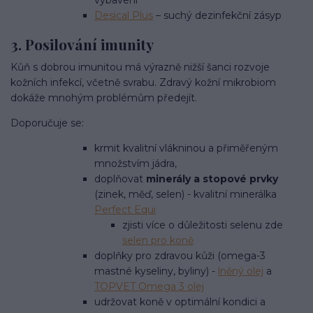
Desical Plus
– suchý dezinfekční zásyp
3. Posilování imunity
Kůň s dobrou imunitou má výrazně nižší šanci rozvoje
kožních infekcí, včetně svrabu. Zdravý kožní mikrobiom
dokáže mnohým problémům předejít.
Doporučuje se:
krmit kvalitní vlákninou a přiměřeným
množstvím jádra,
doplňovat
minerály a stopové prvky
(zinek, měď, selen) - kvalitní minerálka
Perfect Equi
zjisti více o důležitosti selenu zde
selen pro koně
doplňky pro zdravou kůži (omega-3
mastné kyseliny, byliny) -
lněný olej
a
TOPVET Omega 3 olej
udržovat koně v optimální kondici a