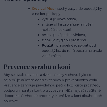
Dezinfekční prostředky
Desical Plus
- suchý zásyp do podestýlky
a na koupel kopyt
vysušuje vlhká místa,
snižuje pH a zabraňuje množení
roztočů a bakterií,
omezuje zápach a vlhkost,
zlepšuje hygienu prostředí.
Použití:
pravidelně rozsypat pod
podestýlku, do rohů boxu a na trvale
vlhká místa.
Prevence svrabu u koní
Aby se svrab nevracel a riziko nákazy v chovu bylo co
nejnižší, je důležité dodržovat několik preventivních kroků.
Prevence zahrnuje pravidelnou péči o kůži, čisté prostředí,
podporu imunity i kontrolu vybavení. Níže najdeš rozšířené
doporučení i vhodné produkty, které lze u koní dlouhodobě
používat.