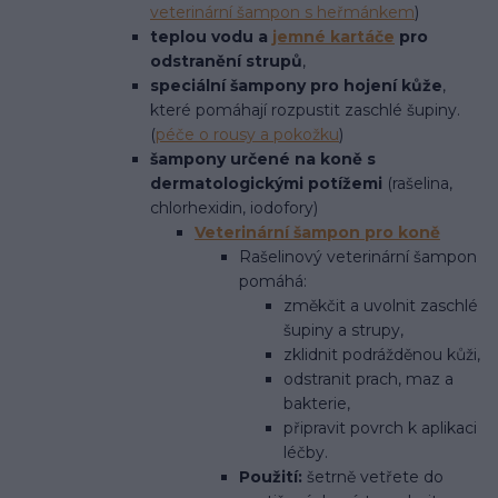
veterinární šampon s heřmánkem
)
teplou vodu a
jemné kartáče
pro
odstranění strupů
,
speciální šampony pro hojení kůže
,
které pomáhají rozpustit zaschlé šupiny.
(
péče o rousy a pokožku
)
šampony určené na koně s
dermatologickými potížemi
(rašelina,
chlorhexidin, iodofory)
Veterinární šampon pro koně
Rašelinový veterinární šampon
pomáhá:
změkčit a uvolnit zaschlé
šupiny a strupy,
zklidnit podrážděnou kůži,
odstranit prach, maz a
bakterie,
připravit povrch k aplikaci
léčby.
Použití:
šetrně vetřete do