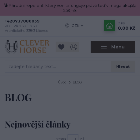
💣 Přírodní repelent, který voní a funguje právě teď v mega akci za
259,-🦟
+420737880039
0
ks
CZK
PO - PÁ 9.30 - 17.30
0,00 Kč
Vrchlického 338/3 Liberec
Menu
Hledat
Úvod
BLOG
BLOG
Nejnovější články
strana
z 1