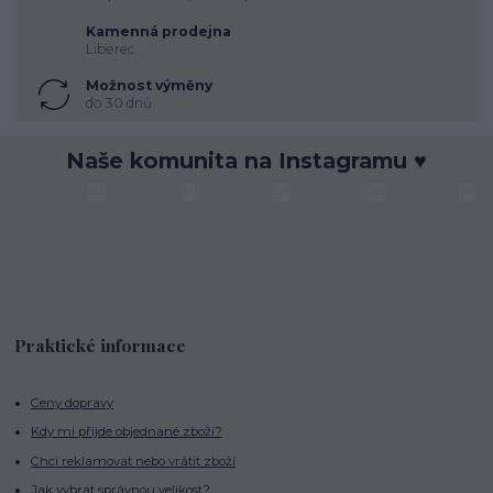
Kamenná prodejna
Liberec
Možnost výměny
do 30 dnů
Naše komunita na Instagramu ♥
Praktické informace
Ceny dopravy
Kdy mi přijde objednané zboží?
Chci reklamovat nebo vrátit zboží
Jak vybrat správnou velikost?