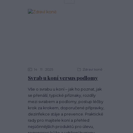
14
11
2025
Zdraví koně
Svrab u koní versus podlomy
Vše o svrabu u koní – jak ho poznat, jak
se přenáší, typické příznaky, rozdíly
mezi svrabem a podlomy, postup léčby
krok za krokem, doporučené přípravky,
dezinfekce stáje a prevence. Praktické
rady pro majitele koní a přehled
nejúčinnějších produktů pro úlevu,
regeneraci kůže a udržení hygieny.