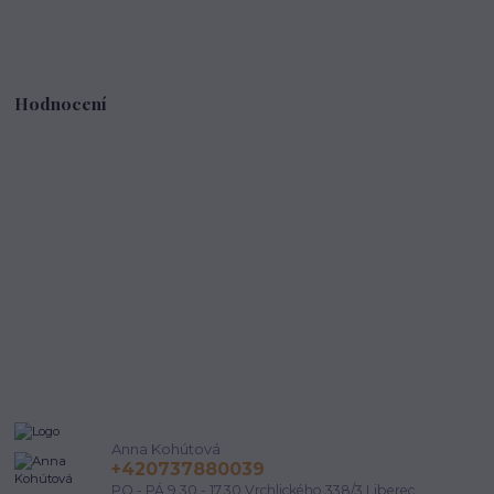
Hodnocení
Anna Kohútová
+420737880039
PO - PÁ 9.30 - 17.30 Vrchlického 338/3 Liberec