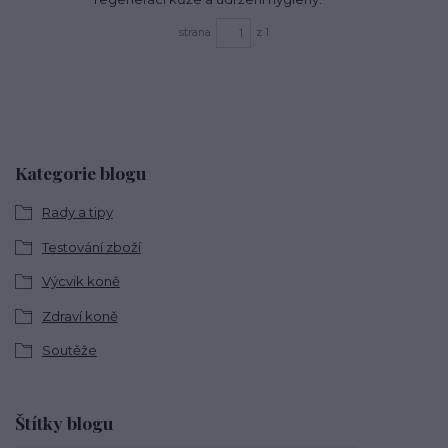
strana
z 1
Kategorie blogu
Rady a tipy
Testování zboží
Výcvik koně
Zdraví koně
Soutěže
Štítky blogu