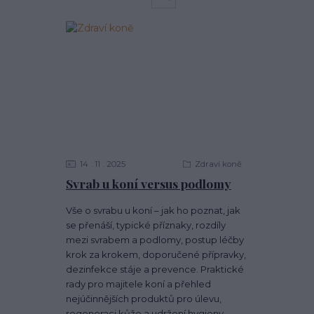
14
11
2025
Zdraví koně
Svrab u koní versus podlomy
Vše o svrabu u koní – jak ho poznat, jak
se přenáší, typické příznaky, rozdíly
mezi svrabem a podlomy, postup léčby
krok za krokem, doporučené přípravky,
dezinfekce stáje a prevence. Praktické
rady pro majitele koní a přehled
nejúčinnějších produktů pro úlevu,
regeneraci kůže a udržení hygieny.