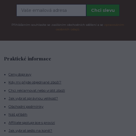
Chci slevu
Přihlášením souhlasíte se zasíláním obchodních sdělení a se
zpracováním
osobních údajů.
Praktické informace
Ceny dopravy
Kdy mi přijde objednané zboží?
Chci reklamovat nebo vrátit zboží
Jak vybrat správnou velikost?
Obchodní podmínky
Náš příběh
Affiliate spolupráce s provizí
Jak vybrat sedlo na koně?