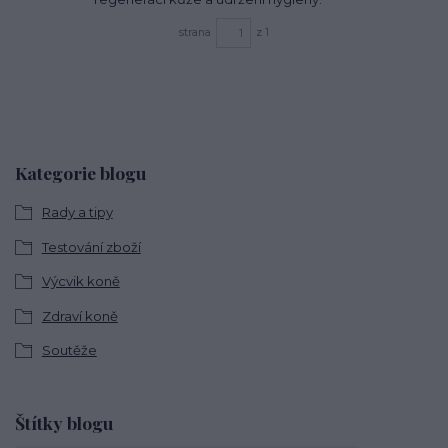
strana
z 1
Kategorie blogu
Rady a tipy
Testování zboží
Výcvik koně
Zdraví koně
Soutěže
Štítky blogu