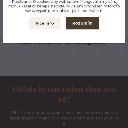
Používáme 🍪 cookies, aby web správně fungoval a my vám
mohli ukázat co nejlepší
nabídku
🐴 Dalším procházením tohoto
Kamenná prodejna
webu vyjadřujete souhlas s jejich používáním.
Liberec
Možnost výměny
Rozumím
Více info
do 30 dnů
Naše komunita na Instagramu ♥
Udělala by vám radost sleva 200
Kč?
Přihlašte se k odběru a buďte mezi prvními, kdo se dozví o
našich speciálních akcích. Platí pro objednávky nad 2000 Kč
♥