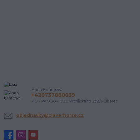
Anna Kohútová
+420737880039
PO - PÁ 9.30 - 17.30 Vrchlického 338/3 Liberec
objednavky@cleverhorse.cz