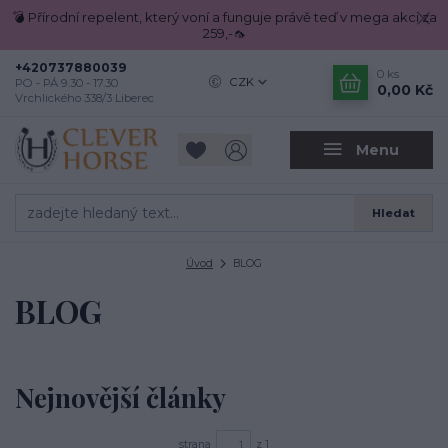
💣 Přírodní repelent, který voní a funguje právě teď v mega akci za
259,-🦟
+420737880039
0
ks
CZK
PO - PÁ 9.30 - 17.30
0,00 Kč
Vrchlického 338/3 Liberec
Menu
Hledat
Úvod
BLOG
BLOG
Nejnovější články
strana
z 1