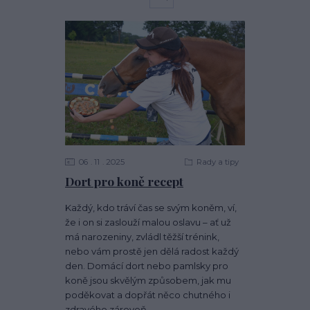
06
11
2025
Rady a tipy
Dort pro koně recept
Každý, kdo tráví čas se svým koněm, ví,
že i on si zaslouží malou oslavu – ať už
má narozeniny, zvládl těžší trénink,
nebo vám prostě jen dělá radost každý
den. Domácí dort nebo pamlsky pro
koně jsou skvělým způsobem, jak mu
poděkovat a dopřát něco chutného i
zdravého zároveň.