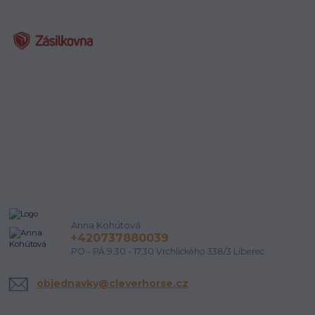
Anna Kohútová
+420737880039
PO - PÁ 9.30 - 17.30 Vrchlického 338/3 Liberec
objednavky@cleverhorse.cz