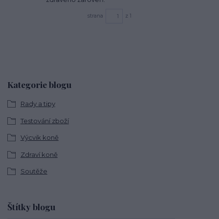
strana
z 1
Kategorie blogu
Rady a tipy
Testování zboží
Výcvik koně
Zdraví koně
Soutěže
Štítky blogu