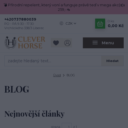
💣 Přírodní repelent, který voní a funguje právě teď v mega akci za
259,-🦟
+420737880039
0
ks
CZK
PO - PÁ 9.30 - 17.30
0,00 Kč
Vrchlického 338/3 Liberec
Menu
Hledat
Úvod
BLOG
BLOG
Nejnovější články
strana
z 1