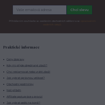
Chci slevu
Přihlášením souhlasíte se zasíláním obchodních sdělení a se
zpracováním
osobních údajů.
Praktické informace
Ceny dopravy
Kdy mi přijde objednané zboží?
Chci reklamovat nebo vrátit zboží
Jak vybrat správnou velikost?
Obchodní podmínky
Náš příběh
Affiliate spolupráce s provizí
Jak vybrat sedlo na koně?