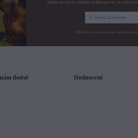
dáváme velmi záležet a slibujeme, že vaši sc
Přihlášením souhlasíte se zasíláním obc
 nám dostat
Hodnocení