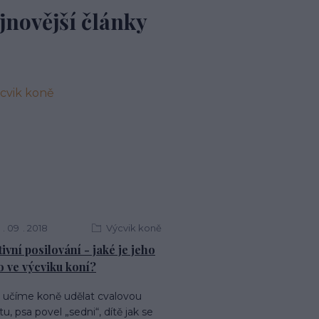
jnovější články
09
2018
Výcvik koně
tivní posilování - jaké je jeho
o ve výcviku koní?
ž učíme koně udělat cvalovou
tu, psa povel „sedni“, dítě jak se