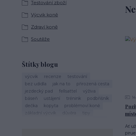
Testování zboží
Ne
Výcvik koně
Zdraví koně
Soutěže
Štítky blogu
výcvik
recenze
testování
bez udidla
jak na to
přirozená cesta
jezdecký pad
fellsattel
výživa
14
báseň
ustájení
trénink
podbřišník
dečka
kopyta
problémoví koně
Pozi
základní výcvik
důvěra
tipy
míst
vánoce
život s koňmi
zdraví koně
Ať u
cirkusové kousky
krmení
brockamp
pirue
zkušenosti
trávení
koliky