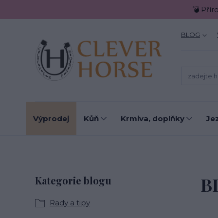
💣 Přír
BLOG
Výprodej
Kůň
Krmiva, doplňky
Je
B
Kategorie blogu
Rady a tipy