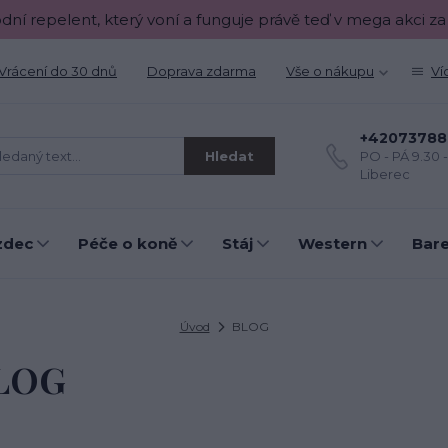
odní repelent, který voní a funguje právě teď v mega akci za
Vrácení do 30 dnů
Doprava zdarma
Vše o nákupu
Ví
+42073788
Hledat
PO - PÁ 9.30 
Liberec
zdec
Péče o koně
Stáj
Western
Bar
Úvod
BLOG
LOG