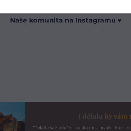
Naše komunita na Instagramu ♥
Udělala by vám 
Přihlašte se k odběru a buďte mezi prvními, kdo se d