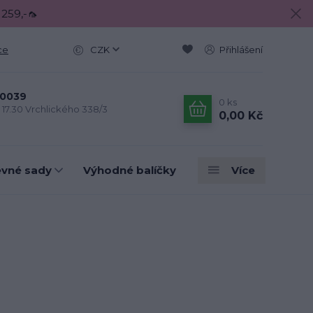
 259,-🦟
ce
CZK
Přihlášení
0039
0
ks
- 17.30 Vrchlického 338/3
0,00 Kč
evné sady
Výhodné balíčky
Více