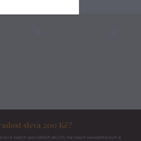
radost sleva 200 Kč?
ozví o našich speciálních akcích. Na našich newsletterech si