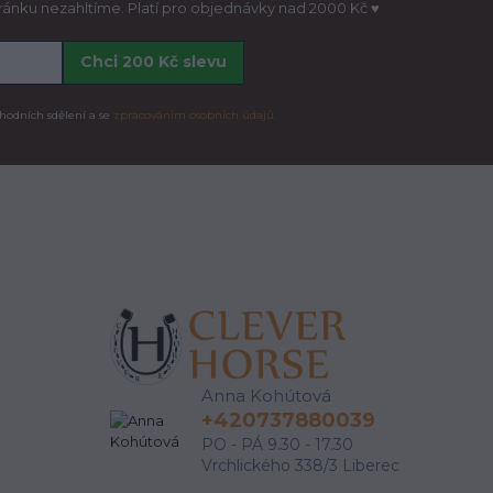
hránku nezahltíme. Platí pro objednávky nad 2000 Kč ♥
Chci 200 Kč slevu
hodních sdělení a se
zpracováním osobních údajů.
Anna Kohútová
+420737880039
PO - PÁ 9.30 - 17.30
Vrchlického 338/3 Liberec