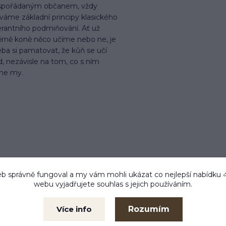
 spořádaným občanem, vždy
váme základní principy klasického
erantního podmiňování. Ať už
rně koně něco učíme nebo ne, je
ba si pamatovat, že kůň se učí
, nezávisle na tom, co s ním
me my.
b správně fungoval a my vám mohli ukázat co nejlepší
nabídku
webu vyjadřujete souhlas s jejich používáním.
 do 24 h
Zboží testujeme
Kam
m ihned
Co prodáváme, to také
Libe
Rozumím
Více info
používáme