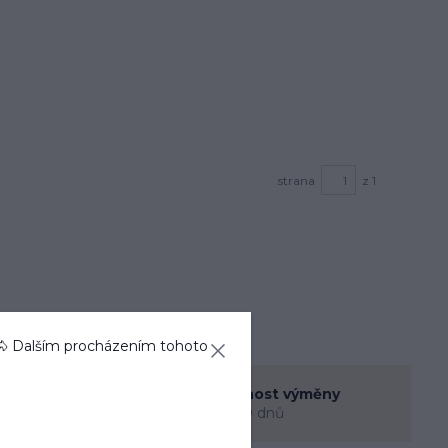
strana
z 1
🐴 Dalším procházením tohoto
enná prodejna
Možnost výměny
rec
do 30 dnů