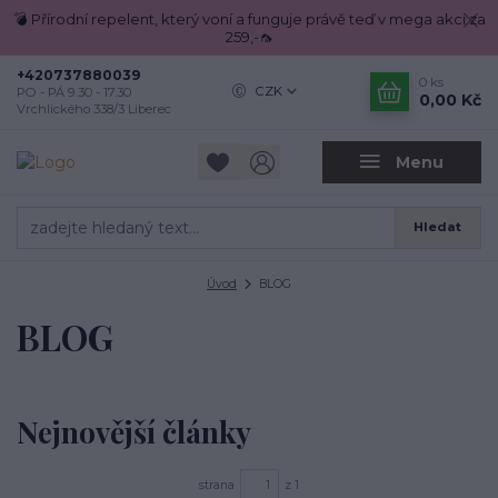
💣 Přírodní repelent, který voní a funguje právě teď v mega akci za
259,-🦟
+420737880039
0
ks
CZK
PO - PÁ 9.30 - 17.30
0,00 Kč
Vrchlického 338/3 Liberec
Menu
Hledat
Úvod
BLOG
BLOG
Nejnovější články
strana
z 1