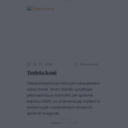
29
01
2026
Zdraví koně
Teplota koně
Tělesná teplota je klíčovým ukazatelem
zdraví koně. Tento článek vysvětluje,
jaká teplota je normální, jak správně
teplotu měřit, co znamená její zvýšení či
snížení a jak v jednotlivých situacích
správně reagovat.
strana
z 1