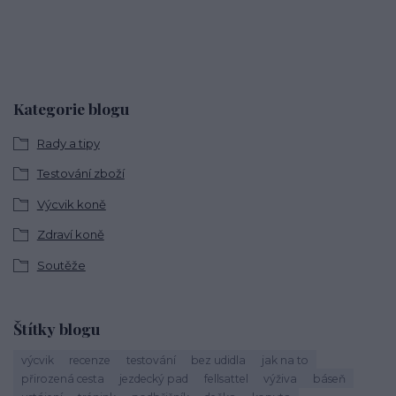
Kategorie blogu
Rady a tipy
Testování zboží
Výcvik koně
Zdraví koně
Soutěže
Štítky blogu
výcvik
recenze
testování
bez udidla
jak na to
přirozená cesta
jezdecký pad
fellsattel
výživa
báseň