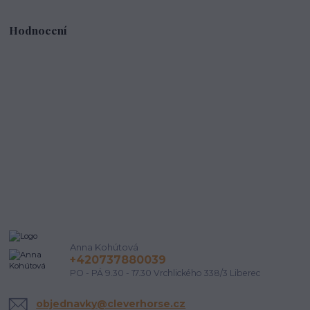
Hodnocení
Anna Kohútová
+420737880039
PO - PÁ 9.30 - 17.30 Vrchlického 338/3 Liberec
objednavky@cleverhorse.cz