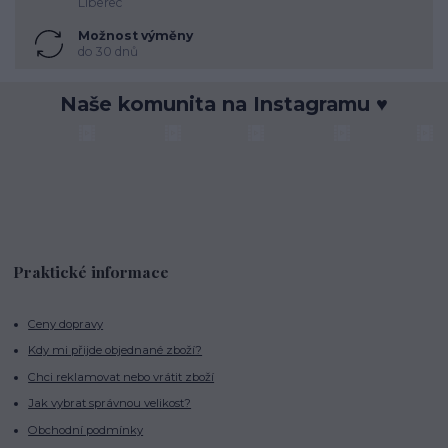
Liberec
Možnost výměny
do 30 dnů
Naše komunita na Instagramu ♥
Praktické informace
Ceny dopravy
Kdy mi přijde objednané zboží?
Chci reklamovat nebo vrátit zboží
Jak vybrat správnou velikost?
Obchodní podmínky