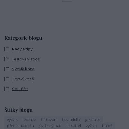
Kategorie blogu
Rady a tipy
Testování zboží
Výcvik koně
Zdraví koně
Soutěže
Štítky blogu
výcvik
recenze
testování
bez udidla
jak na to
přirozená cesta
jezdecký pad
fellsattel
výživa
báseň