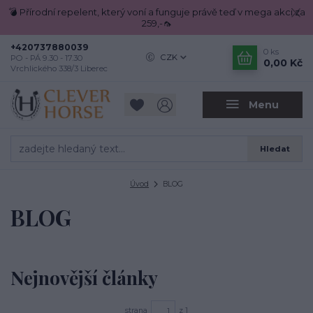
💣 Přírodní repelent, který voní a funguje právě teď v mega akci za
259,-🦟
+420737880039
0
ks
CZK
PO - PÁ 9.30 - 17.30
0,00 Kč
Vrchlického 338/3 Liberec
Menu
Hledat
Úvod
BLOG
BLOG
Nejnovější články
strana
z 1