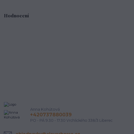
Hodnocení
Anna Kohútová
+420737880039
PO - PÁ 9.30 - 17.30 Vrchlického 338/3 Liberec
objednavky@cleverhorse.cz