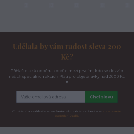
Udělala by vám radost sleva 200
Kč?
Přihlašte se k odběru a buďte mezi prvními, kdo se dozví o
našich speciálních akcích. Platí pro objednávky nad 2000 Kč
♥
Chci slevu
Přihlášením souhlasíte se zasíláním obchodních sdělení a se
zpracováním
osobních údajů.