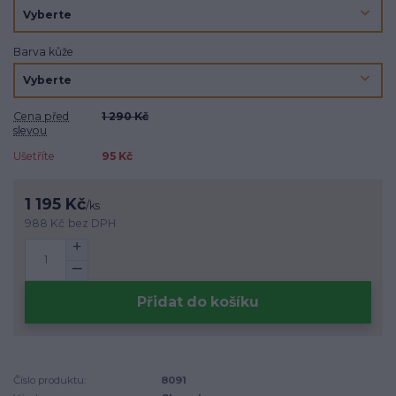
Barva kůže
Cena před
1 290 Kč
slevou
Ušetříte
95 Kč
1 195 Kč
/
ks
988 Kč
bez DPH
Přidat do košíku
Číslo produktu:
8091