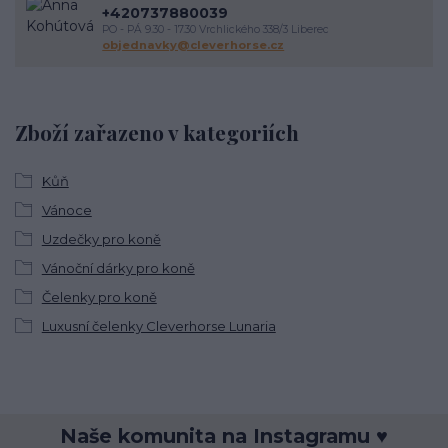
+420737880039
PO - PÁ 9.30 - 17.30 Vrchlického 338/3 Liberec
objednavky@cleverhorse.cz
Zboží zařazeno v kategoriích
Kůň
Vánoce
Uzdečky pro koně
Vánoční dárky pro koně
Čelenky pro koně
Luxusní čelenky Cleverhorse Lunaria
Naše komunita na Instagramu ♥