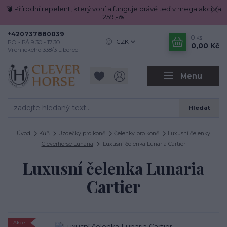
💣 Přírodní repelent, který voní a funguje právě teď v mega akci za
259,-🦟
+420737880039
0
ks
CZK
PO - PÁ 9.30 - 17.30
0,00 Kč
Vrchlického 338/3 Liberec
Menu
Hledat
Úvod
Kůň
Uzdečky pro koně
Čelenky pro koně
Luxusní čelenky
Cleverhorse Lunaria
Luxusní čelenka Lunaria Cartier
Luxusní čelenka Lunaria
Cartier
Akce