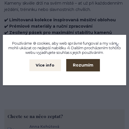
Kameny skvěle drží na svém místě – ať už při každodenním
ježdění, tréninku nebo slavnostních chvílích.
✔️ Limitovaná kolekce inspirovaná měsíční oblohou
✔️ Prémiové materiály a ruční zpracování
✔️ Zesílený pásek pro maximální stabilitu kamenů
✔️ Elegantní volnější linie, která hezky lemuje čelo
Používáme 🍪 cookies, aby web správně fungoval a my vám
koně
mohli ukázat co nejlepší
nabídku
🐴 Dalším procházením tohoto
✔️ Ideální pro trénink, závody i focení
webu vyjadřujete souhlas s jejich používáním.
Velikost full 43 cm, lze použít i u koní, kteří mají na hraně
Rozumím
Více info
cob/full např. plnokrevníci. Čelenka je záměrně delší, aby
dobře splynula na čelo koně.
Chcete se na něco zeptat?
Anna Kohútová