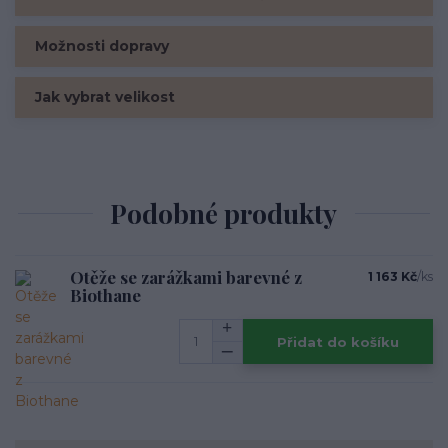
Možnosti dopravy
Jak vybrat velikost
Podobné produkty
Otěže se zarážkami barevné z
1 163 Kč
/
ks
Biothane
Přidat do košíku