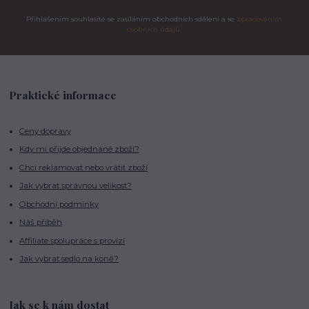
Přihlášením souhlasíte se zasíláním obchodních sdělení a se
zpracováním
osobních údajů.
Praktické informace
Ceny dopravy
Kdy mi přijde objednané zboží?
Chci reklamovat nebo vrátit zboží
Jak vybrat správnou velikost?
Obchodní podmínky
Náš příběh
Affiliate spolupráce s provizí
Jak vybrat sedlo na koně?
Jak se k nám dostat