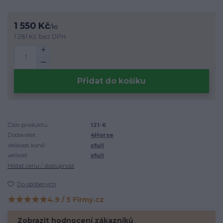
1 550 Kč
/
ks
1 281 Kč
bez DPH
Přidat do košíku
Číslo produktu:
121-6
Dodavatel.:
4Horse
Velikosti koně:
xfull
velikost:
xfull
Hlídat cenu / dostupnost
Do oblíbených
★★★★★
4.9 / 5 Firmy.cz
Hodnocení na Firmy.cz
Zobrazit hodnocení zákazníků