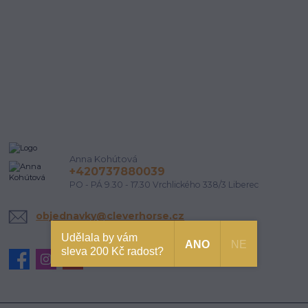
Anna Kohútová
+420737880039
PO - PÁ 9.30 - 17.30 Vrchlického 338/3 Liberec
objednavky@cleverhorse.cz
Udělala by vám
ANO
NE
sleva 200 Kč radost?