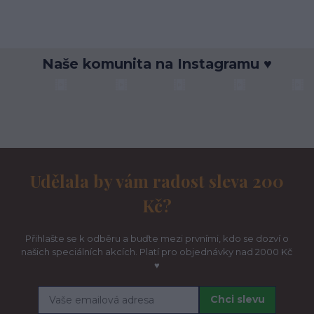
Naše komunita na Instagramu ♥
Udělala by vám radost sleva 200
Kč?
Přihlašte se k odběru a buďte mezi prvními, kdo se dozví o
našich speciálních akcích. Platí pro objednávky nad 2000 Kč
♥
Chci slevu