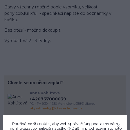
Barvy všechny možné podle vzorníku, velikosti
pony,cob,full,xfull - specifikaci napište do poznámky v
košíku.
Bez otěží - možno dokoupit.
Výroba trvá 2 - 3 týdny.
Chcete se na něco zeptat?
Anna Kohútová
+420737880039
PO - PÁ 9.30 - 17.30 Vrchlického 338/3 Liberec
objednavky@cleverhorse.cz
Používáme 🍪 cookies, aby web správně fungoval a my vám
mohli ukázat co nejlepší
nabídku
🐴 Dalším procházením tohoto