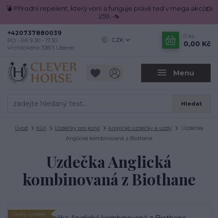
💣 Přírodní repelent, který voní a funguje právě teď v mega akci za
259,-🦟
+420737880039
0
ks
CZK
PO - PÁ 9.30 - 17.30
0,00 Kč
Vrchlického 338/3 Liberec
Menu
Hledat
Úvod
Kůň
Uzdečky pro koně
Anglické uzdečky a uzdy
Uzdečka
Anglická kombinovaná z Biothane
Uzdečka Anglická
kombinovaná z Biothane
Český výrobek