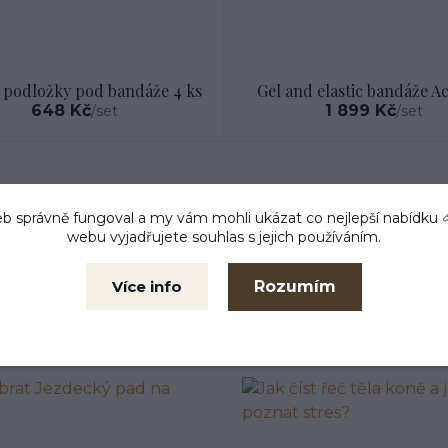
 podložky pod bandáže 4 ks
Gel and elastic bandáže Ac
648 Kč
1 899 Kč
/
set
/
set
b správně fungoval a my vám mohli ukázat co nejlepší
nabídku
webu vyjadřujete souhlas s jejich používáním.
Rozumím
Více info
Novinky z našeho blogu