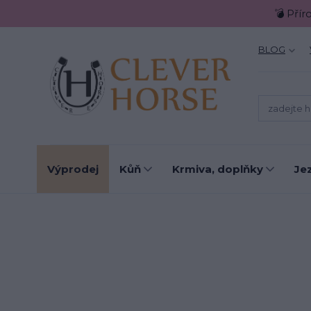
💣 Přír
BLOG
Výprodej
Kůň
Krmiva, doplňky
Je