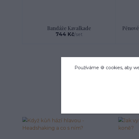
Bandáže Kavalkade
Pěnové
744 Kč
/
set
Používáme 🍪 cookies, aby we