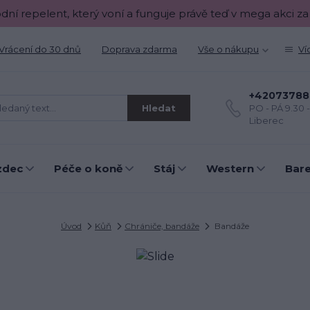
odní repelent, který voní a funguje právě teď v mega akci za
Vrácení do 30 dnů
Doprava zdarma
Vše o nákupu
Ví
+42073788
Hledat
PO - PÁ 9.30 
Liberec
zdec
Péče o koně
Stáj
Western
Bar
Úvod
Kůň
Chrániče, bandáže
Bandáže