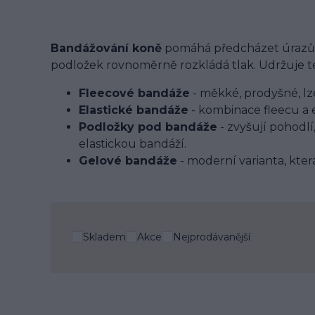
Bandážování koně
pomáhá předcházet úrazům, s
podložek rovnoměrně rozkládá tlak. Udržuje te
Fleecové bandáže
- měkké, prodyšné, l
Elastické bandáže
- kombinace fleecu a 
Podložky pod bandáže
- zvyšují pohodlí
elastickou bandáží.
Gelové bandáže
- moderní varianta, kter
Skladem
Akce
Nejprodávanější