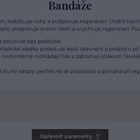
Bandáže
tabilizuje nohy a podporuje regeneraci. Chrání šlachy a 
plo, podporuje krevní oběh a urychluje regeneraci. Po
ze používat bez podložek
elastické vsadky poskytuje lepší zpevnění a podporu při
, rovnoměrně rozkládají tlak a zabraňují otlakům. Skvělé 
á tlumí nárazy, perfektně se přizpůsobí a pomáhá při reg
Upřesnit parametry