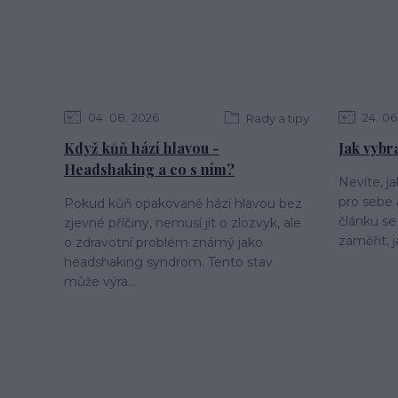
04
08
2026
24
06
Rady a tipy
Když kůň hází hlavou -
Jak vybr
Headshaking a co s ním?
Nevíte, j
pro sebe
Pokud kůň opakovaně hází hlavou bez
článku se
zjevné příčiny, nemusí jít o zlozvyk, ale
zaměřit, j
o zdravotní problém známý jako
headshaking syndrom. Tento stav
může výra...