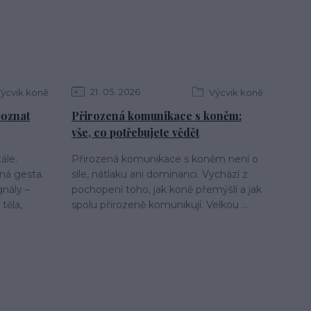
21
05
2026
ýcvik koně
Výcvik koně
 poznat
Přirozená komunikace s koněm:
vše, co potřebujete vědět
ále.
Přirozená komunikace s koněm není o
ná gesta.
síle, nátlaku ani dominanci. Vychází z
gnály –
pochopení toho, jak koně přemýšlí a jak
těla,
spolu přirozeně komunikují. Velkou ...