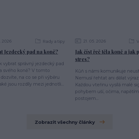
2026
21
05
2026
Rady a tipy
V
at Jezdecký pad na koně?
Jak číst řeč těla koně a jak
stres?
ak vybrat správný jezdecký pad
 a svého koně? V tomto
Kůň s námi komunikuje neust
 dozvíte, na co se při výběru
Nemusí řehtat ani dělat výraz
aké jsou rozdíly mezi jednotli...
Každou vteřinu vysílá malé si
pohybem uší, očima, napětím 
postojem...
Zobrazit všechny články