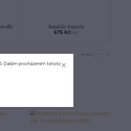
avallo
Bandáže Esperia
675 Kč
/
set
strana
z 1
🐴 Dalším procházením tohoto