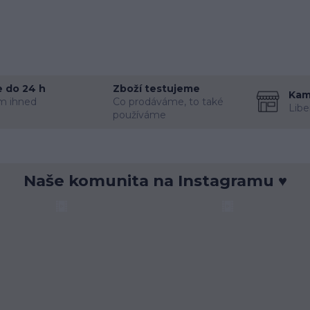
 do 24 h
Zboží testujeme
Kam
m ihned
Co prodáváme, to také
Libe
používáme
Naše komunita na Instagramu ♥