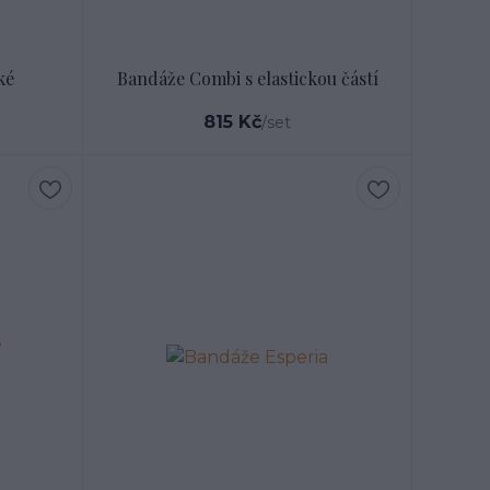
ké
Bandáže Combi s elastickou částí
815 Kč
/
set