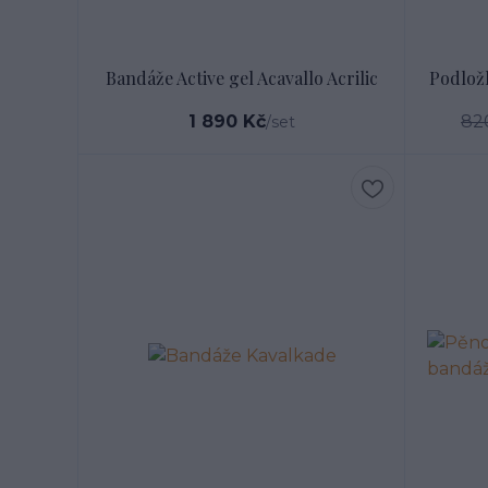
Bandáže Active gel Acavallo Acrilic
Podlož
1 890 Kč
82
/
set