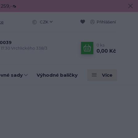
 259,-🦟
ce
CZK
Přihlášení
0039
0
ks
- 17.30 Vrchlického 338/3
0,00 Kč
evné sady
Výhodné balíčky
Více