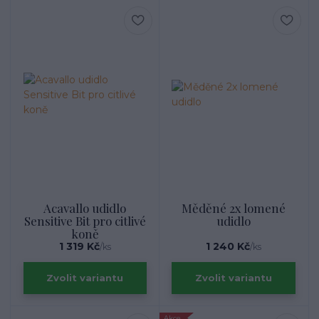
Acavallo udidlo
Měděné 2x lomené
Sensitive Bit pro citlivé
udidlo
koně
1 319 Kč
1 240 Kč
/
ks
/
ks
Zvolit variantu
Zvolit variantu
Akce