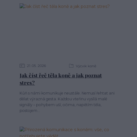
21
05
2026
Výcvik koně
Jak číst řeč těla koně a jak poznat
stres?
Kůň s námi komunikuje neustále. Nemusí řehtat ani
dělat výrazná gesta. Každou vteřinu vysílá malé
signály – pohybem uší, očima, napětím těla,
postojem...