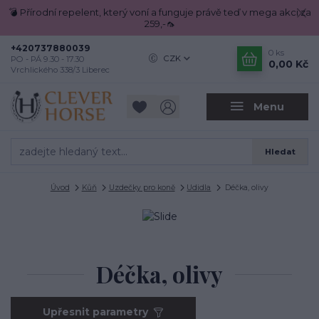
💣 Přírodní repelent, který voní a funguje právě teď v mega akci za
259,-🦟
+420737880039
0
ks
CZK
PO - PÁ 9.30 - 17.30
0,00 Kč
Vrchlického 338/3 Liberec
Menu
Hledat
Úvod
Kůň
Uzdečky pro koně
Udidla
Déčka, olivy
Déčka, olivy
Upřesnit parametry