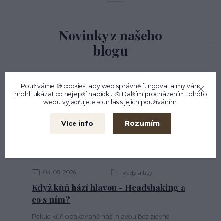
Novinky z našeho
blogu
Používáme 🍪 cookies, aby web správně fungoval a my vám
mohli ukázat co nejlepší
nabídku
🐴 Dalším procházením tohoto
webu vyjadřujete souhlas s jejich používáním.
Rozumím
Více info
04
08
2026
Rady a tipy
Když kůň hází hlavou - Headshaking a
co s ním?
Pokud kůň opakovaně hází hlavou bez zjevné