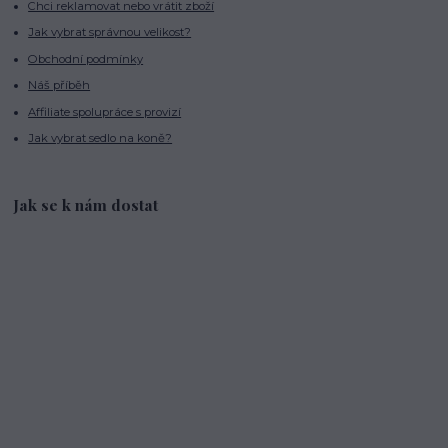
Chci reklamovat nebo vrátit zboží
Jak vybrat správnou velikost?
Obchodní podmínky
Náš příběh
Affiliate spolupráce s provizí
Jak vybrat sedlo na koně?
Jak se k nám dostat