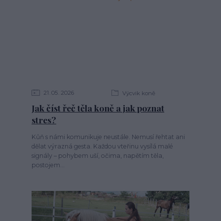
21
05
2026
Výcvik koně
Jak číst řeč těla koně a jak poznat
stres?
Kůň s námi komunikuje neustále. Nemusí řehtat ani
dělat výrazná gesta. Každou vteřinu vysílá malé
signály – pohybem uší, očima, napětím těla,
postojem...