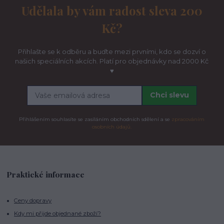
Udělala by vám radost sleva 200
Kč?
Přihlašte se k odběru a buďte mezi prvními, kdo se dozví o
našich speciálních akcích. Platí pro objednávky nad 2000 Kč
♥
Chci slevu
Přihlášením souhlasíte se zasíláním obchodních sdělení a se
zpracováním
osobních údajů.
Praktické informace
Ceny dopravy
Kdy mi přijde objednané zboží?