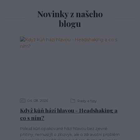
Novinky z našeho
blogu
04
08
2026
Rady a tipy
Když kůň hází hlavou - Headshaking a
co s ním?
Pokud kůň opakovaně hází hlavou bez zjevné
příčiny, nemusí jít o zlozvyk, ale o zdravotní problém