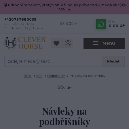
💣 Přírodní repelent, který voní a funguje právě teď v mega akci za
259,-🦟
+420737880039
0
ks
CZK
PO - PÁ 9.30 - 17.30
0,00 Kč
Vrchlického 338/3 Liberec
Menu
Hledat
Úvod
Kůň
Podbřišníky
Návleky na podbřišníky
Návleky na
podbřišníky