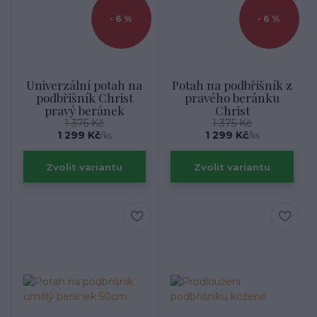
- 6 %
- 6 %
Univerzální potah na
Potah na podbřišník z
podbřišník Christ
pravého beránku
pravý beránek
Christ
1 375 Kč
1 375 Kč
1 299 Kč
1 299 Kč
/
ks
/
ks
Zvolit variantu
Zvolit variantu