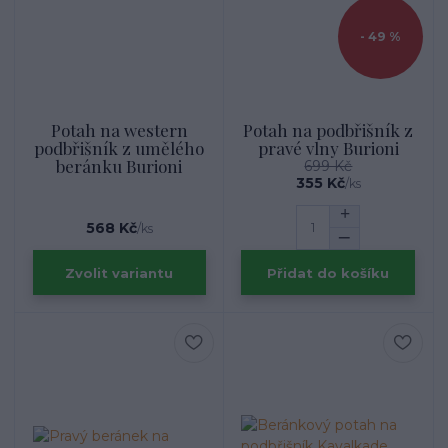
- 49 %
Potah na western
Potah na podbřišník z
podbřišník z umělého
pravé vlny Burioni
beránku Burioni
699 Kč
355 Kč
/
ks
568 Kč
/
ks
Zvolit variantu
Přidat do košíku