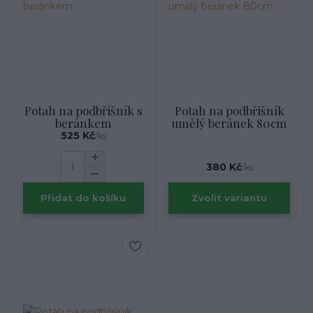
Potah na podbřišník s
Potah na podbřišník
beránkem
umělý beránek 80cm
525 Kč
/
ks
380 Kč
/
ks
Přidat do košíku
Zvolit variantu