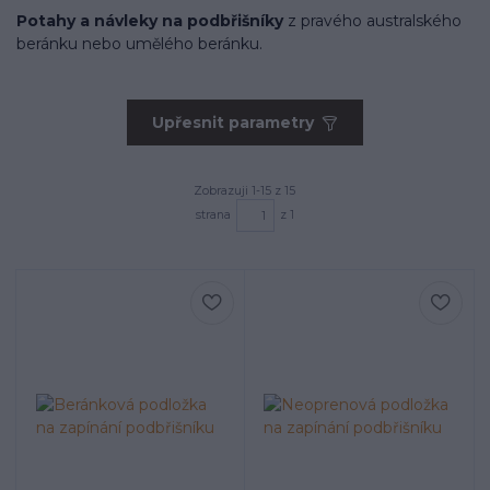
Potahy a návleky na podbřišníky
z pravého australského
beránku nebo umělého beránku.
Upřesnit parametry
Zobrazuji 1-15 z 15
strana
z 1