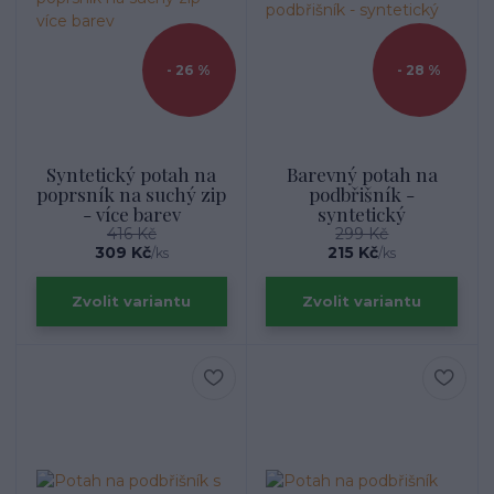
- 26 %
- 28 %
Syntetický potah na
Barevný potah na
poprsník na suchý zip
podbřišník -
- více barev
syntetický
416 Kč
299 Kč
309 Kč
215 Kč
/
ks
/
ks
Zvolit variantu
Zvolit variantu