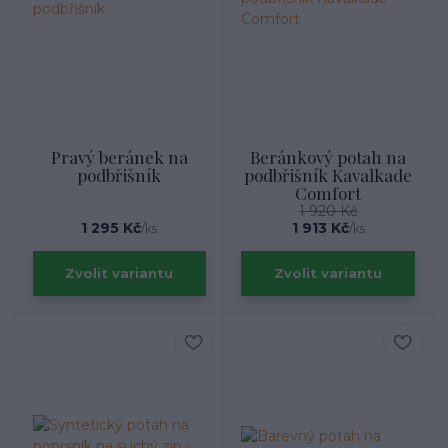
Pravý beránek na
Beránkový potah na
podbřišník
podbřišník Kavalkade
Comfort
1 920 Kč
1 295 Kč
1 913 Kč
/
ks
/
ks
Zvolit variantu
Zvolit variantu