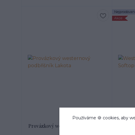
Nejprodávaně
Akce
Používáme 🍪 cookies, aby we
Provázkový westernový podbřišník
Wester
Lakota