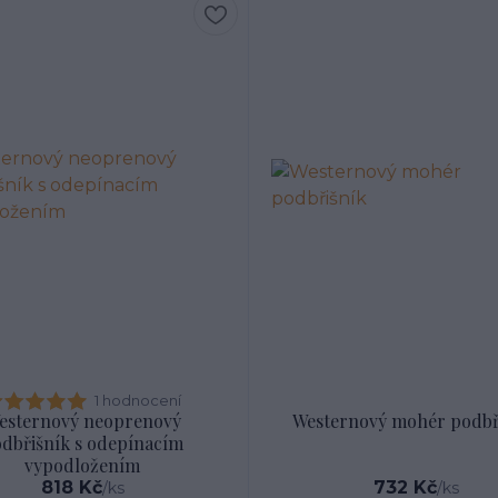
1 hodnocení
esternový neoprenový
Westernový mohér podbř
dbřišník s odepínacím
vypodložením
818 Kč
732 Kč
/
ks
/
ks