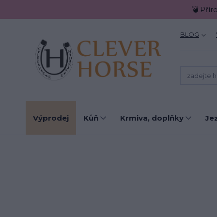
💣 Přír
BLOG
Výprodej
Kůň
Krmiva, doplňky
Je