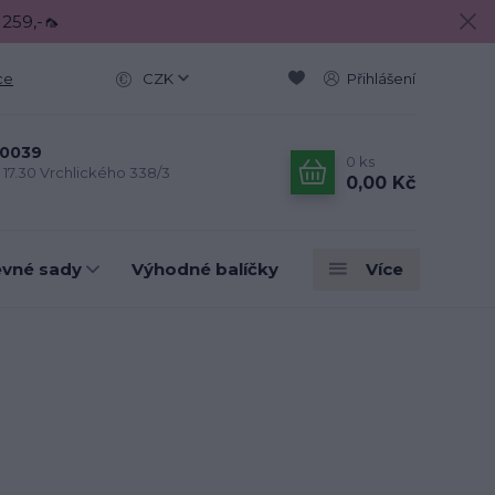
 259,-🦟
ce
CZK
Přihlášení
0039
0
ks
- 17.30 Vrchlického 338/3
0,00 Kč
evné sady
Výhodné balíčky
Více