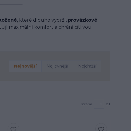
kožené
, které dlouho vydrží,
provázkové
ují maximální komfort a chrání citlivou
Nejnovější
Nejlevnější
Nejdražší
strana
z 1