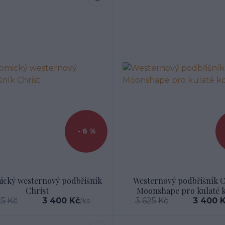
- 6 %
ický westernový podbřišník
Westernový podbřišník C
Christ
Moonshape pro kulaté 
25 Kč
3 400 Kč
3 625 Kč
3 400 
/
ks