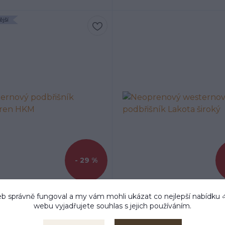
jší
- 29 %
b správně fungoval a my vám mohli ukázat co nejlepší
nabídku
1 hodnoc
webu vyjadřujete souhlas s jejich používáním.
nový podbřišník Softopren
Neoprenový westerno
HKM
podbřišník Lakota šir