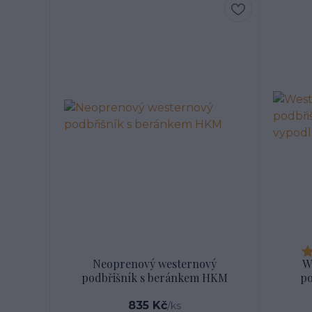
Neoprenový westernový
W
podbřišník s beránkem HKM
po
835 Kč
/
ks