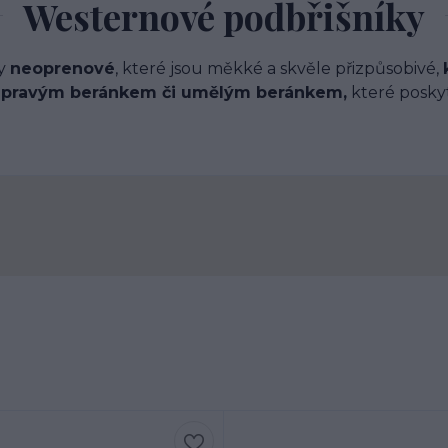
Westernové podbřišníky
ky
neoprenové
, které jsou měkké a skvěle přizpůsobivé,
s
pravým beránkem či umělým beránkem,
které poskyt