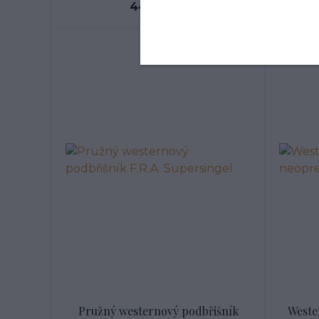
440 Kč
90
/
ks
Pružný westernový podbřišník
Weste