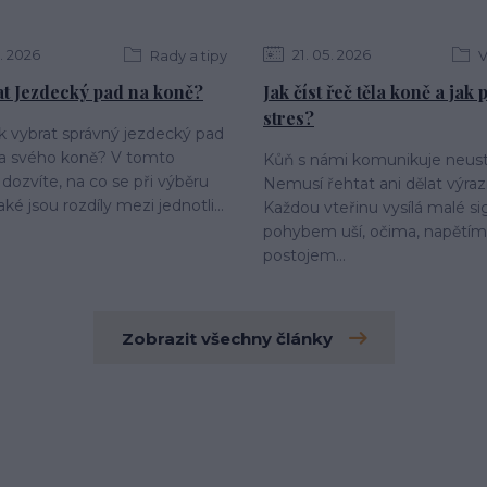
2026
21
05
2026
Rady a tipy
V
at Jezdecký pad na koně?
Jak číst řeč těla koně a jak
stres?
ak vybrat správný jezdecký pad
 a svého koně? V tomto
Kůň s námi komunikuje neust
 dozvíte, na co se při výběru
Nemusí řehtat ani dělat výraz
aké jsou rozdíly mezi jednotli...
Každou vteřinu vysílá malé si
pohybem uší, očima, napětím 
postojem...
Zobrazit všechny články