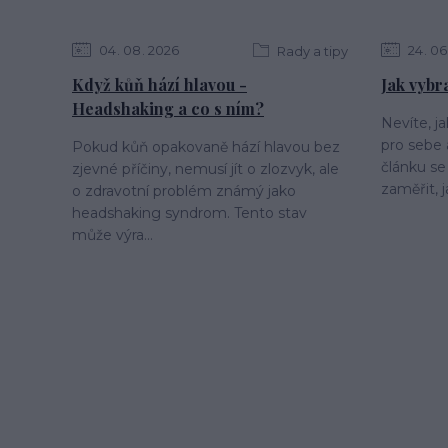
04
08
2026
24
06
Rady a tipy
Když kůň hází hlavou -
Jak vybr
Headshaking a co s ním?
Nevíte, j
pro sebe
Pokud kůň opakovaně hází hlavou bez
článku se
zjevné příčiny, nemusí jít o zlozvyk, ale
zaměřit, j
o zdravotní problém známý jako
headshaking syndrom. Tento stav
může výra...