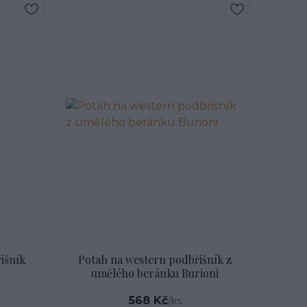
išník
Potah na western podbřišník z
umělého beránku Burioni
568 Kč
/
ks