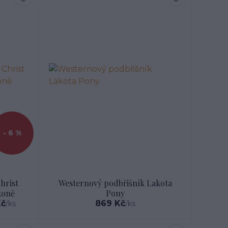
- 6 %
hrist
Westernový podbřišník Lakota
koně
Pony
Kč
869 Kč
/
ks
/
ks