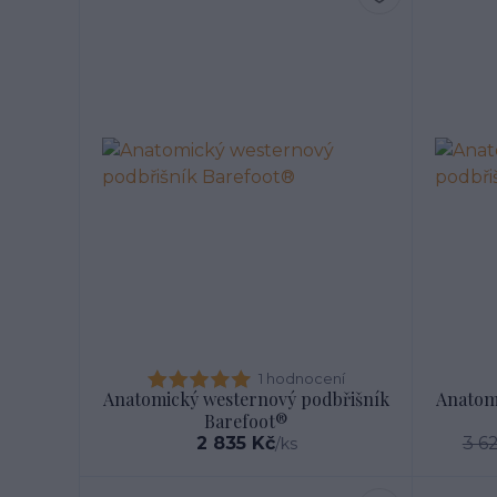
1 hodnocení
Anatomický westernový podbřišník
Anatom
Barefoot®
2 835 Kč
3 6
/
ks