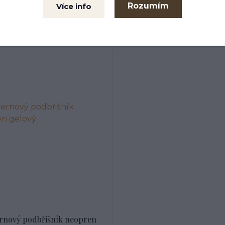
3 Kč
640 Kč
977 Kč
808 K
/
ks
Rozumím
Více info
rnový podbřišník neopren