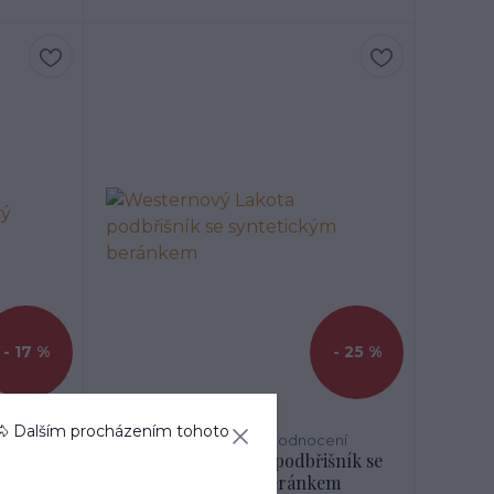
- 17 %
- 25 %
🐴 Dalším procházením tohoto
ení
1 hodnocení
vý
Westernový Lakota podbřišník se
oký
syntetickým beránkem