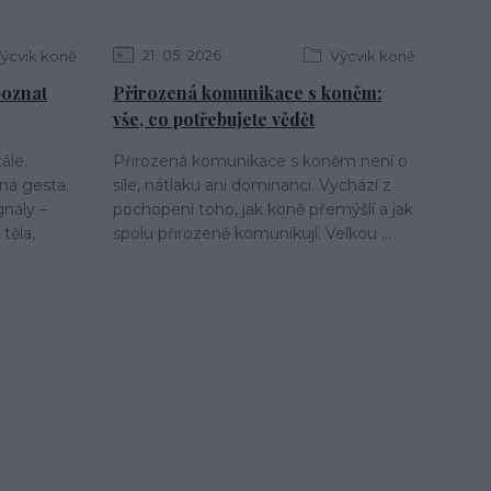
21
05
2026
ýcvik koně
Výcvik koně
 poznat
Přirozená komunikace s koněm:
vše, co potřebujete vědět
ále.
Přirozená komunikace s koněm není o
ná gesta.
síle, nátlaku ani dominanci. Vychází z
gnály –
pochopení toho, jak koně přemýšlí a jak
těla,
spolu přirozeně komunikují. Velkou ...