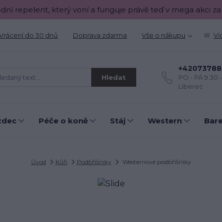
odní repelent, který voní a funguje právě teď v mega akci za
Vrácení do 30 dnů
Doprava zdarma
Vše o nákupu
Ví
+42073788
Hledat
PO - PÁ 9.30 
Liberec
zdec
Péče o koně
Stáj
Western
Bar
Úvod
Kůň
Podbřišníky
Westernové podbřišníky