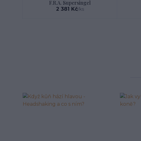
F.R.A. Supersingel
2 381 Kč
/
ks