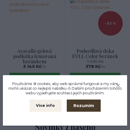
- 63 %
Acavallo gelová
Podsedlová deka
podložka lemovaná
FULL Color beránek
beránkem
1 035 Kč
5 140 Kč
378 Kč
/
ks
/
ks
Zvolit variantu
Zvolit variantu
Používáme 🍪 cookies, aby web správně fungoval a my vám
mohli ukázat co nejlepší
nabídku
🐴 Dalším procházením tohoto
webu vyjadřujete souhlas s jejich používáním.
strana
z 1
Rozumím
Více info
Novinky z našeho