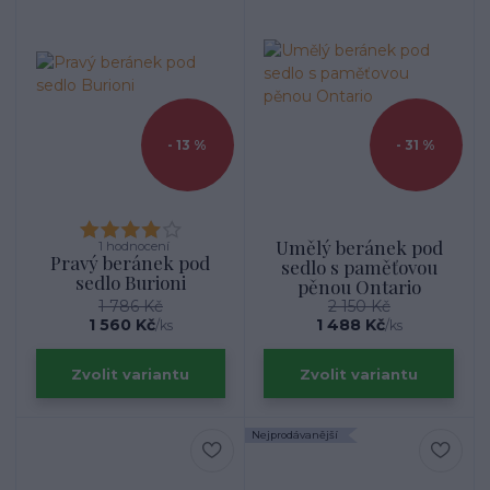
- 13 %
- 31 %
Umělý beránek pod
1 hodnocení
Pravý beránek pod
sedlo s paměťovou
sedlo Burioni
pěnou Ontario
1 786 Kč
2 150 Kč
1 560 Kč
1 488 Kč
/
ks
/
ks
Zvolit variantu
Zvolit variantu
Nejprodávanější