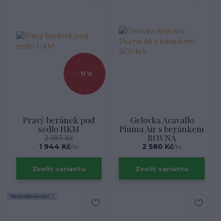
- 11 %
Pravý beránek pod
Gelovka Acavallo
sedlo HKM
Piuma Air s beránkem
ROVNÁ
2 187 Kč
1 944 Kč
2 580 Kč
/
ks
/
ks
Zvolit variantu
Zvolit variantu
Nejprodávanější