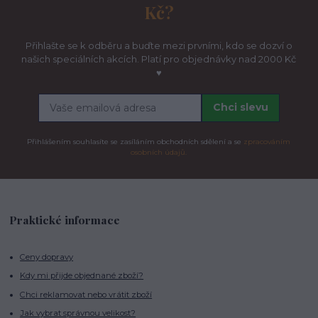
Kč?
Přihlašte se k odběru a buďte mezi prvními, kdo se dozví o
našich speciálních akcích. Platí pro objednávky nad 2000 Kč
♥
Chci slevu
Přihlášením souhlasíte se zasíláním obchodních sdělení a se
zpracováním
osobních údajů.
Praktické informace
Ceny dopravy
Kdy mi přijde objednané zboží?
Chci reklamovat nebo vrátit zboží
Jak vybrat správnou velikost?