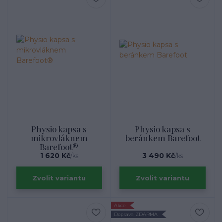
Physio kapsa s
Physio kapsa s
mikrovláknem
beránkem Barefoot
Barefoot®
1 620 Kč
3 490 Kč
/
ks
/
ks
Zvolit variantu
Zvolit variantu
Akce
Doprava ZDARMA