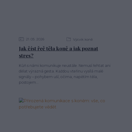
21
05
2026
Výcvik koně
Jak číst řeč těla koně a jak poznat
stres?
Kůň s námi komunikuje neustále. Nemusí řehtat ani
dělat výrazná gesta. Každou vteřinu vysílá malé
signály – pohybem uší, očima, napětím těla,
postojem...