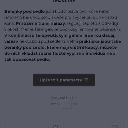
Beránky pod sedlo
jsou buď z pravé ovčí kůže nebo
umělého beránku. Jsou skvělé pro zvýšenou ochranu zad
koně.
Přirozeně tlumí nárazy
, regulují teplotu a odvádějí
vlhkost. Máme také gelové podložky lemované beránkem.
V kombinaci s terapeutickým gelem lépe rozkládají
váhu
a nekloužou pod sedlem. Velmi
praktické jsou také
beránky pod sedlo, které mají vnitřní kapsy, můžete
do nich vkládat různě tlusté výplně a individuálně si
tak dopasovat sedlo.
Upřesnit parametry
Zobrazuji 1-14 z 14
strana
z 1