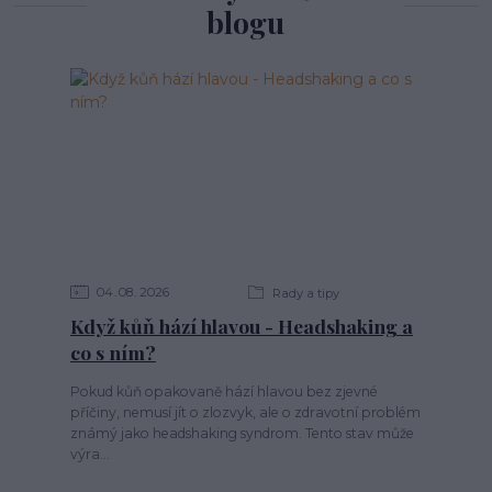
blogu
04
08
2026
Rady a tipy
Když kůň hází hlavou - Headshaking a
co s ním?
Pokud kůň opakovaně hází hlavou bez zjevné
příčiny, nemusí jít o zlozvyk, ale o zdravotní problém
známý jako headshaking syndrom. Tento stav může
výra...