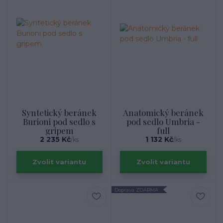
Syntetický beránek
Anatomický beránek
Burioni pod sedlo s
pod sedlo Umbria -
gripem
full
2 235 Kč
1 132 Kč
/
ks
/
ks
Zvolit variantu
Zvolit variantu
Doprava ZDARMA