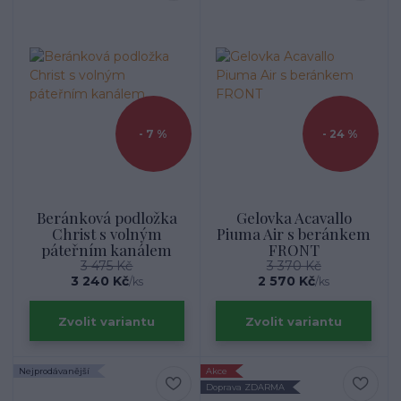
- 7 %
- 24 %
Beránková podložka
Gelovka Acavallo
Christ s volným
Piuma Air s beránkem
páteřním kanálem
FRONT
3 475 Kč
3 370 Kč
3 240 Kč
2 570 Kč
/
ks
/
ks
Zvolit variantu
Zvolit variantu
Nejprodávanější
Akce
Doprava ZDARMA