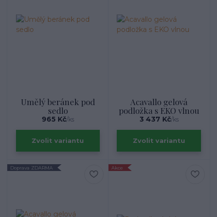
Umělý beránek pod
Acavallo gelová
sedlo
podložka s EKO vlnou
965 Kč
3 437 Kč
/
ks
/
ks
Zvolit variantu
Zvolit variantu
Doprava ZDARMA
Akce