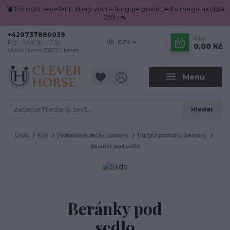
💣 Přírodní repelent, který voní a funguje právě teď v mega akci za
259,-🦟
+420737880039
0
ks
CZK
PO - PÁ 9.30 - 17.30
0,00 Kč
Vrchlického 338/3 Liberec
Menu
Hledat
Úvod
Kůň
Podsedlové dečky, čabraky
Tlumící podložky, beránky
Beránky pod sedlo
Beránky pod
sedlo