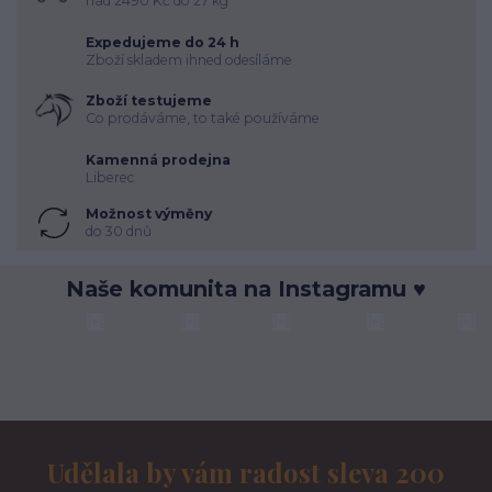
nad 2490 Kč do 27 kg
Expedujeme do 24 h
Zboží skladem ihned odesíláme
Zboží testujeme
Co prodáváme, to také používáme
Kamenná prodejna
Liberec
Možnost výměny
do 30 dnů
Naše komunita na Instagramu ♥
Udělala by vám radost sleva 200