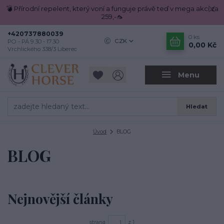
💣 Přírodní repelent, který voní a funguje právě teď v mega akci za
259,-🦟
+420737880039
0
ks
CZK
PO - PÁ 9.30 - 17.30
0,00 Kč
Vrchlického 338/3 Liberec
Menu
Hledat
Úvod
BLOG
BLOG
Nejnovější články
strana
z 1