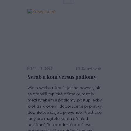
14
11
2025
Zdraví koně
Svrab u koní versus podlomy
Vše o svrabu u koní – jak ho poznat, jak
se přenáší, typické příznaky, rozdíly
mezi svrabem a podlomy, postup léčby
krok za krokem, doporučené přípravky,
dezinfekce stáje a prevence. Praktické
rady pro majitele koní a přehled
nejúčinnějších produktů pro úlevu,
regeneraci kůže a udržení hygieny.