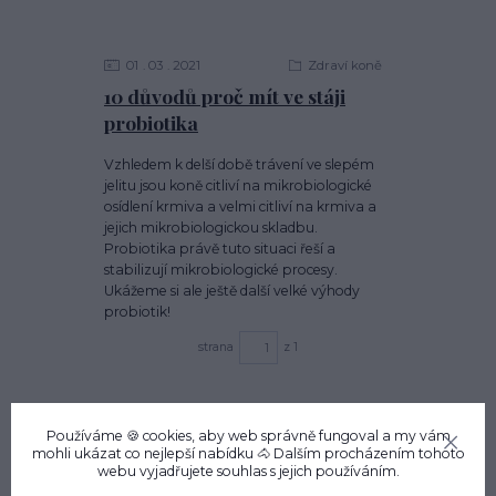
01
03
2021
Zdraví koně
10 důvodů proč mít ve stáji
probiotika
Vzhledem k delší době trávení ve slepém
jelitu jsou koně citliví na mikrobiologické
osídlení krmiva a velmi citliví na krmiva a
jejich mikrobiologickou skladbu.
Probiotika právě tuto situaci řeší a
stabilizují mikrobiologické procesy.
Ukážeme si ale ještě další velké výhody
probiotik!
strana
z 1
Používáme 🍪 cookies, aby web správně fungoval a my vám
mohli ukázat co nejlepší
nabídku
🐴 Dalším procházením tohoto
webu vyjadřujete souhlas s jejich používáním.