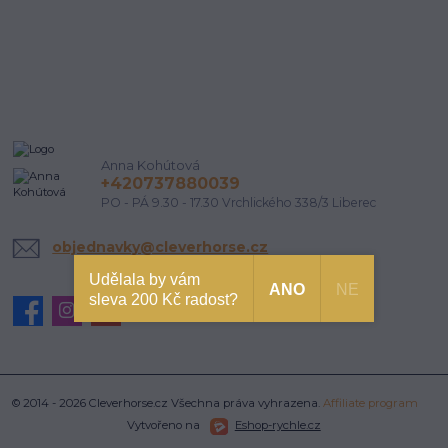
Anna Kohútová
+420737880039
PO - PÁ 9.30 - 17.30 Vrchlického 338/3 Liberec
objednavky@cleverhorse.cz
Udělala by vám
ANO
NE
sleva 200 Kč radost?
© 2014 - 2026 Cleverhorse.cz Všechna práva vyhrazena.
Affiliate program
Vytvořeno na
Eshop-rychle.cz