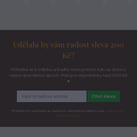
Udělala by vám radost sleva 200
Kč?
Přihlašte se k odběru a buďte mezi prvními, kdo se dozví o
našich speciálních akcích. Platí pro objednávky nad 2000 Kč
♥
Chci slevu
Přihlášením souhlasíte se zasíláním obchodních sdělení a se
zpracováním
osobních údajů.