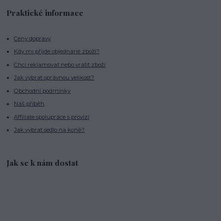
Praktické informace
Ceny dopravy
Kdy mi přijde objednané zboží?
Chci reklamovat nebo vrátit zboží
Jak vybrat správnou velikost?
Obchodní podmínky
Náš příběh
Affiliate spolupráce s provizí
Jak vybrat sedlo na koně?
Jak se k nám dostat