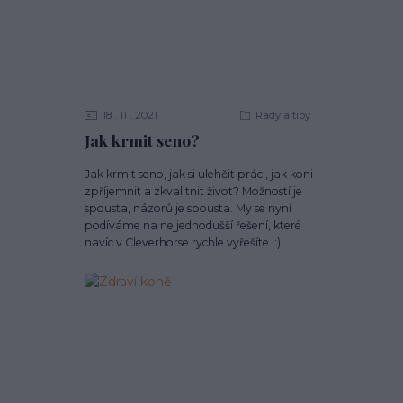
18
11
2021
Rady a tipy
Jak krmit seno?
Jak krmit seno, jak si ulehčit práci, jak koni
zpříjemnit a zkvalitnit život? Možností je
spousta, názorů je spousta. My se nyní
podíváme na nejjednodušší řešení, které
navíc v Cleverhorse rychle vyřešíte. :)