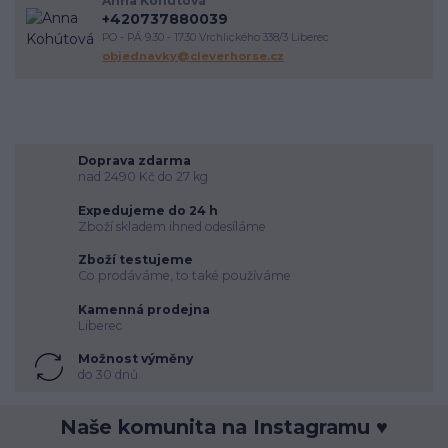
Anna Kohútová
výživa koně
krmení koní
veterinární péče o koně
úvaha
+420737880039
kokosový olej
srst
péče o vybavení
proč
komunikace
PO - PÁ 9.30 - 17.30 Vrchlického 338/3 Liberec
energie
vodění
objednavky@cleverhorse.cz
Doprava zdarma
nad 2490 Kč do 27 kg
Expedujeme do 24 h
Zboží skladem ihned odesíláme
Zboží testujeme
Co prodáváme, to také používáme
Kamenná prodejna
Liberec
Možnost výměny
do 30 dnů
Naše komunita na Instagramu ♥