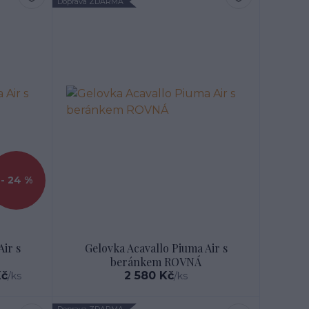
Doprava ZDARMA
- 24 %
ir s
Gelovka Acavallo Piuma Air s
beránkem ROVNÁ
Kč
2 580 Kč
/
ks
/
ks
Doprava ZDARMA