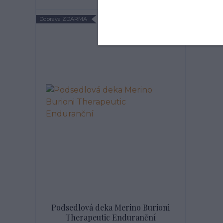
Doprava ZDARMA
Podsedlová deka Merino Burioni
Therapeutic Enduranční