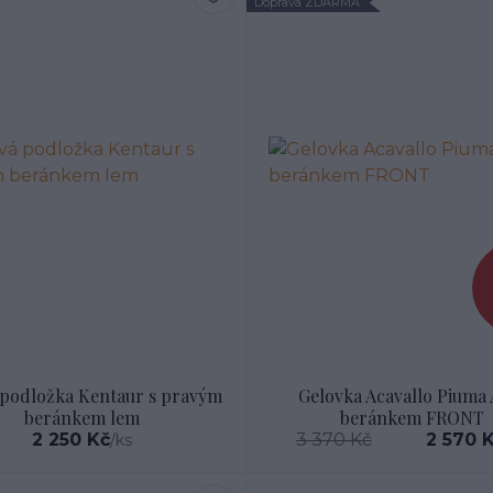
Doprava ZDARMA
 podložka Kentaur s pravým
Gelovka Acavallo Piuma A
beránkem lem
beránkem FRONT
2 250 Kč
3 370 Kč
2 570 
/
ks