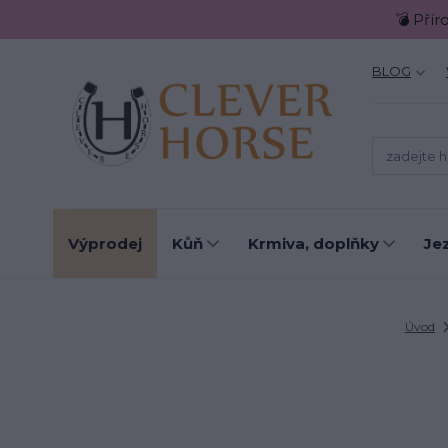
💣 Přír
BLOG
Výprodej
Kůň
Krmiva, doplňky
Je
Úvod