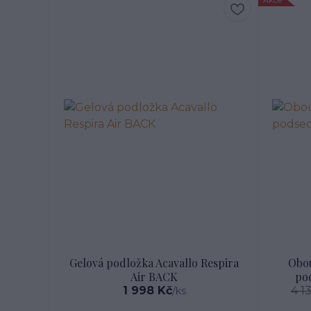
Gelová podložka Acavallo Respira
Obou
Air BACK
pod
1 998 Kč
4 1
/
ks