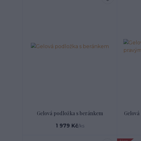
Gelová podložka s beránkem
Gelová
1 979 Kč
/
ks
Akce