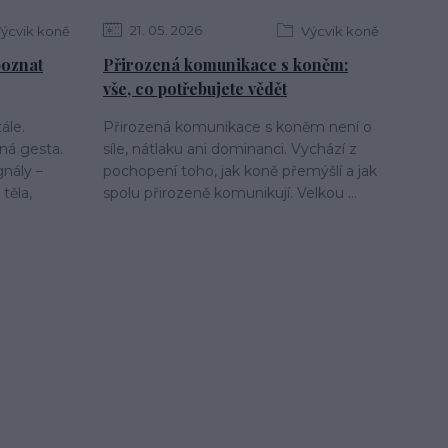
21
05
2026
ýcvik koně
Výcvik koně
 poznat
Přirozená komunikace s koněm:
vše, co potřebujete vědět
ále.
Přirozená komunikace s koněm není o
ná gesta.
síle, nátlaku ani dominanci. Vychází z
gnály –
pochopení toho, jak koně přemýšlí a jak
těla,
spolu přirozeně komunikují. Velkou ...