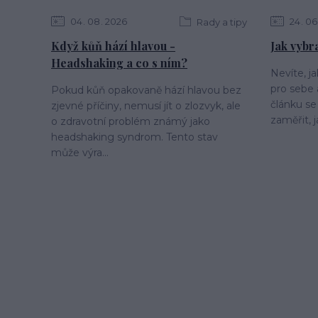
04
08
2026
24
06
Rady a tipy
Když kůň hází hlavou -
Jak vybr
Headshaking a co s ním?
Nevíte, j
pro sebe
Pokud kůň opakovaně hází hlavou bez
článku se
zjevné příčiny, nemusí jít o zlozvyk, ale
zaměřit, j
o zdravotní problém známý jako
headshaking syndrom. Tento stav
může výra...