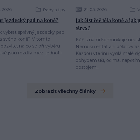
2026
21
05
2026
Rady a tipy
V
at Jezdecký pad na koně?
Jak číst řeč těla koně a jak
stres?
ak vybrat správný jezdecký pad
 a svého koně? V tomto
Kůň s námi komunikuje neust
 dozvíte, na co se při výběru
Nemusí řehtat ani dělat výraz
aké jsou rozdíly mezi jednotli...
Každou vteřinu vysílá malé si
pohybem uší, očima, napětím 
postojem...
Zobrazit všechny články