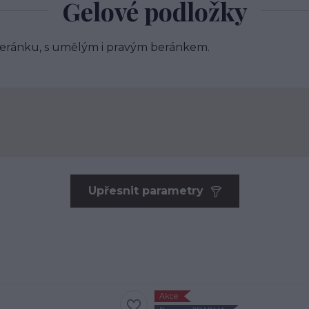
Gelové podložky
 beránku, s umělým i pravým beránkem.
Upřesnit parametry
Akce