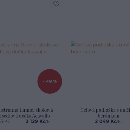
- 48 %
stranná tlumící skoková
Gelová podložka s umě
sedlová dečka Acavallo
beránkem
33 Kč
2 129 Kč
2 049 Kč
/
ks
/
ks