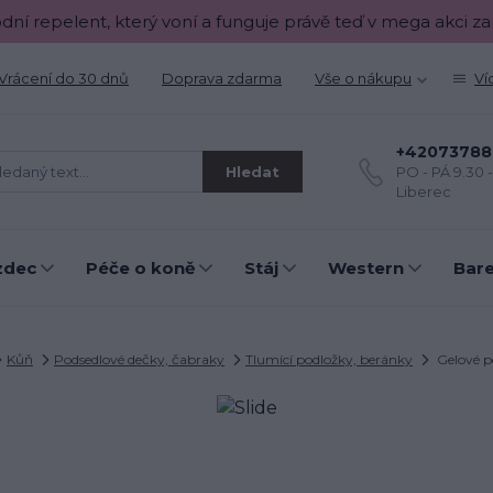
odní repelent, který voní a funguje právě teď v mega akci za
Vrácení do 30 dnů
Doprava zdarma
Vše o nákupu
Ví
+42073788
Hledat
PO - PÁ 9.30 
Liberec
zdec
Péče o koně
Stáj
Western
Bar
Kůň
Podsedlové dečky, čabraky
Tlumící podložky, beránky
Gelové p