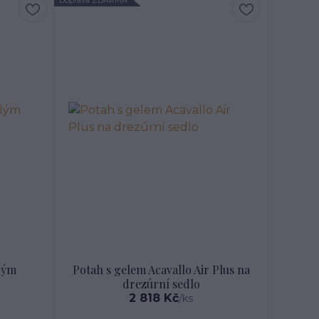
lým
Potah s gelem Acavallo Air Plus na
drezúrní sedlo
2 818 Kč
/
ks