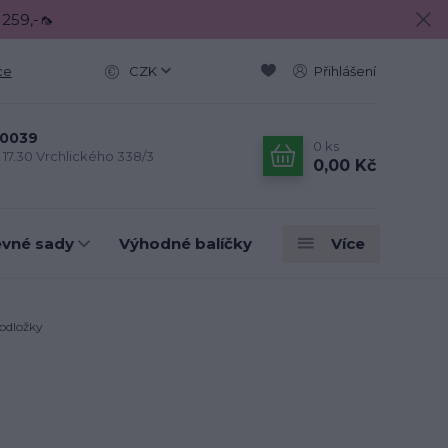
 259,-🦟
ce
CZK
Přihlášení
0039
0
ks
- 17.30 Vrchlického 338/3
0,00 Kč
evné sady
Výhodné balíčky
Více
odložky