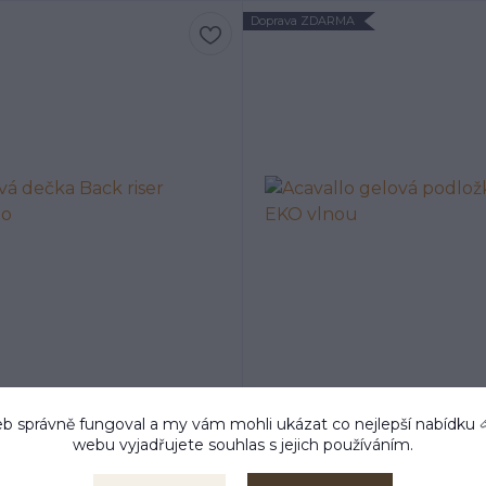
Doprava ZDARMA
b správně fungoval a my vám mohli ukázat co nejlepší
nabídku
 dečka Back riser Acavallo
Acavallo gelová podložka
webu vyjadřujete souhlas s jejich používáním.
vlnou
1 992 Kč
3 437 Kč
/
ks
/
ks