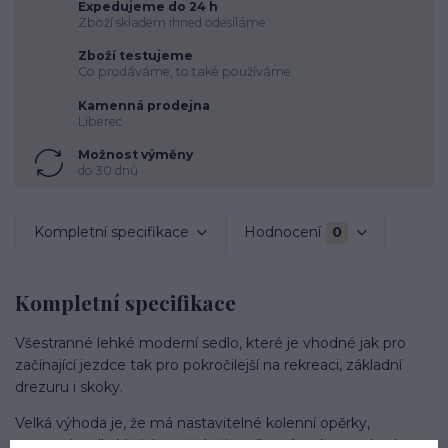
Expedujeme do 24 h
Zboží skladem ihned odesíláme
Zboží testujeme
Co prodáváme, to také používáme
Kamenná prodejna
Liberec
Možnost výměny
do 30 dnů
Kompletní specifikace
Hodnocení
0
Kompletní specifikace
Všestranné lehké moderní sedlo, které je vhodné jak pro
začínající jezdce tak pro pokročilejší na rekreaci, základní
drezuru i skoky.
Velká výhoda je, že má nastavitelné kolenní opěrky,
nastavujte dle Vašich potřeb či podle práce, kterou budete s