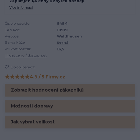
Zaplať jen 1/4 ceny a zbytek později
Více informací
Číslo produktu:
949-1
EAN kód:
10919
Výrobce:
Waldhausen
Barva kůže:
černá
Velikost posedlí:
16,5
Hlídat cenu / dostupnost
Do oblíbených
★★★★★
4.9 / 5 Firmy.cz
Hodnocení na Firmy.cz
Zobrazit hodnocení zákazníků
Možnosti dopravy
Jak vybrat velikost