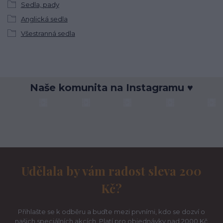
Sedla, pady
Anglická sedla
Všestranná sedla
Naše komunita na Instagramu ♥
Udělala by vám radost sleva 200
Kč?
Přihlašte se k odběru a buďte mezi prvními, kdo se dozví o
našich speciálních akcích. Platí pro objednávky nad 2000 Kč