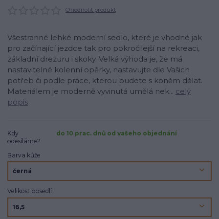
Ohodnotit produkt
Všestranné lehké moderní sedlo, které je vhodné jak
pro začínající jezdce tak pro pokročilejší na rekreaci,
základní drezuru i skoky. Velká výhoda je, že má
nastavitelné kolenní opěrky, nastavujte dle Vašich
potřeb či podle práce, kterou budete s koněm dělat.
Materiálem je moderně vyvinutá umělá nek...
celý
popis
Kdy
do 10 prac. dnů od vašeho objednání
odesíláme?
Barva kůže
Velikost posedlí