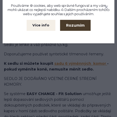
koněm dělat.
Používáme 🍪 cookies, aby web správně fungoval a my vám
mohli ukázat co nejlepší
nabídku
🐴 Dalším procházením tohoto
webu vyjadřujete souhlas s jejich používáním.
Materiálem je moderně vyvinutá umělá neklouzavá měkká
kůže. Velmi odolná a to i vůči vodě, materiál je
Rozumím
Více info
rychleschnoucí.
Kostra ElastiFlex s garantovanou zárukou 10 let.
Sedlo je lehké a váží přibližně 5,5 kg.
Doporučujeme používat syntetické třmenové řemeny.
K sedlu si můžete koupit
sadu 6 výměnných komor
-
pokud vyměníte koně, nemusíte měnit sedlo.
SEDLO JE DODÁVÁNO VČETNĚ ČERNÉ STŘEDNÍ
KOMORY.
Se systéme
EASY CHANGE - Fit Solution
umožňuje ještě
lepší dopasování sedlových polštářů pomocí
dokoupitelných podložek, které se vkládají do připravených
kapes v horní části sedlového polštáře. Podložky se vkládají
do třech sektorů: přední část, prostředek, zadní část. Tímto