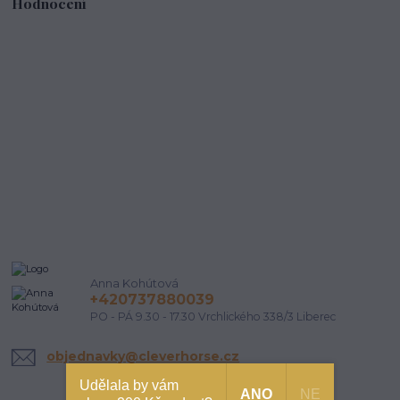
Hodnocení
Anna Kohútová
+420737880039
PO - PÁ 9.30 - 17.30 Vrchlického 338/3 Liberec
objednavky@cleverhorse.cz
Udělala by vám
ANO
NE