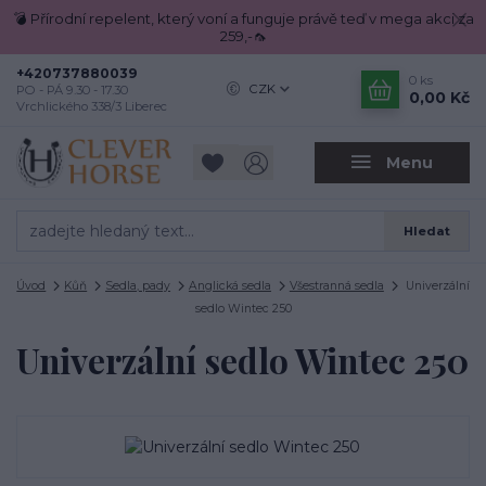
💣 Přírodní repelent, který voní a funguje právě teď v mega akci za
259,-🦟
+420737880039
0
ks
CZK
PO - PÁ 9.30 - 17.30
0,00 Kč
Vrchlického 338/3 Liberec
Menu
Hledat
Úvod
Kůň
Sedla, pady
Anglická sedla
Všestranná sedla
Univerzální
sedlo Wintec 250
Univerzální sedlo Wintec 250