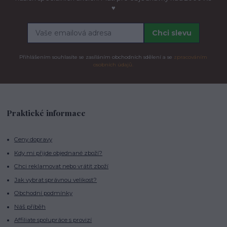
♥
Chci slevu
Přihlášením souhlasíte se zasíláním obchodních sdělení a se
zpracováním
osobních údajů.
Praktické informace
Ceny dopravy
Kdy mi přijde objednané zboží?
Chci reklamovat nebo vrátit zboží
Jak vybrat správnou velikost?
Obchodní podmínky
Náš příběh
Affiliate spolupráce s provizí