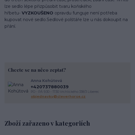
lze sedlo lépe přizpůsobit tvaru koňského
hřbetu-
VYZKOUŠENO
opravdu funguje není potřeba
kupovat nové sedlo.Sedlové polštáře lze u nás dokoupit na
přání.
Chcete se na něco zeptat?
Anna Kohútová
+420737880039
PO - PÁ 9.30 - 17.30 Vrchlického 338/3 Liberec
objednavky@cleverhorse.cz
Zboží zařazeno v kategoriích