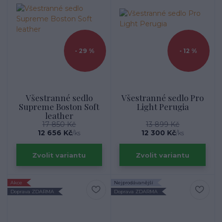
- 29 %
- 12 %
Všestranné sedlo
Všestranné sedlo Pro
Supreme Boston Soft
Light Perugia
leather
17 850 Kč
13 899 Kč
12 656 Kč
12 300 Kč
/
ks
/
ks
Zvolit variantu
Zvolit variantu
Akce
Nejprodávanější
Doprava ZDARMA
Doprava ZDARMA