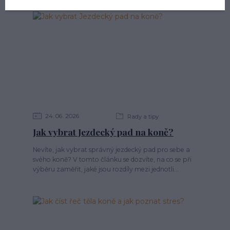
24
06
2026
Rady a tipy
Jak vybrat Jezdecký pad na koně?
Nevíte, jak vybrat správný jezdecký pad pro sebe a
svého koně? V tomto článku se dozvíte, na co se při
výběru zaměřit, jaké jsou rozdíly mezi jednotli...