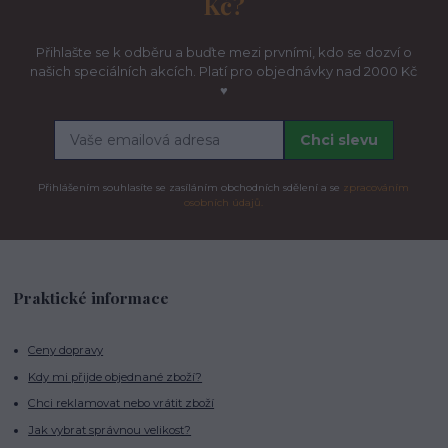
Kč?
Přihlašte se k odběru a buďte mezi prvními, kdo se dozví o
našich speciálních akcích. Platí pro objednávky nad 2000 Kč
♥
Chci slevu
Přihlášením souhlasíte se zasíláním obchodních sdělení a se
zpracováním
osobních údajů.
Praktické informace
Ceny dopravy
Kdy mi přijde objednané zboží?
Chci reklamovat nebo vrátit zboží
Jak vybrat správnou velikost?