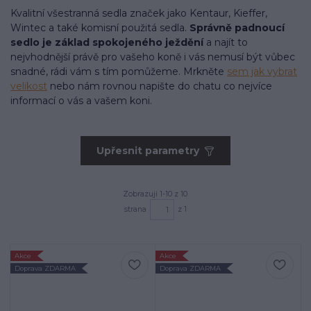
Kvalitní všestranná sedla značek jako Kentaur, Kieffer,
Wintec a také komisní použitá sedla.
Správně padnoucí
sedlo je základ spokojeného ježdění
a najít to
nejvhodnější právě pro vašeho koně i vás nemusí být vůbec
snadné, rádi vám s tím pomůžeme. Mrkněte
sem jak vybrat
velikost
nebo nám rovnou napište do chatu co nejvíce
informací o vás a vašem koni.
Upřesnit parametry
Zobrazuji 1-10 z 10
strana
z 1
Akce
Akce
Doprava ZDARMA
Doprava ZDARMA