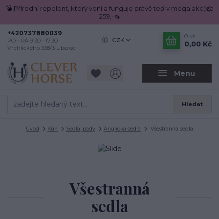
💣 Přírodní repelent, který voní a funguje právě teď v mega akci za
259,-🦟
+420737880039
0
ks
CZK
PO - PÁ 9.30 - 17.30
0,00 Kč
Vrchlického 338/3 Liberec
Menu
Hledat
Úvod
Kůň
Sedla, pady
Anglická sedla
Všestranná sedla
Všestranná
sedla