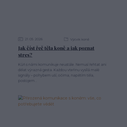
21
05
2026
Výcvik koně
Jak číst řeč těla koně a jak poznat
stres?
Kůň s námi komunikuje neustále. Nemusí řehtat ani
dělat výrazná gesta. Každou vteřinu vysílá malé
signály – pohybem uší, očima, napětím těla,
postojem...