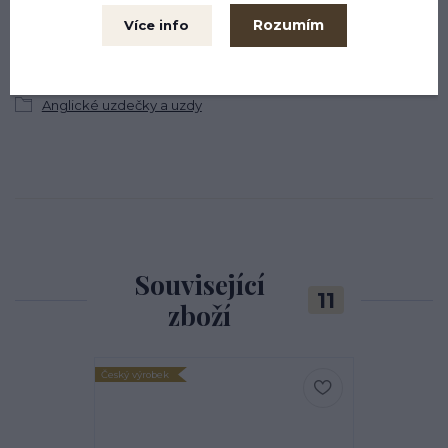
Rozumím
Více info
Kůň
Uzdečky pro koně
Anglické uzdečky a uzdy
Související
11
zboží
Český výrobek
Český výrobek