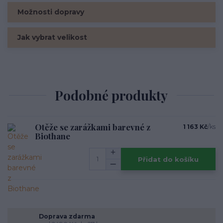
Možnosti dopravy
Jak vybrat velikost
Podobné produkty
Otěže se zarážkami barevné z
1 163 Kč
/
ks
Biothane
Přidat do košíku
Doprava zdarma