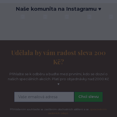
Naše komunita na Instagramu ♥
Udělala by vám radost sleva 200
Kč?
Přihlašte se k odběru a buďte mezi prvními, kdo se dozví o
našich speciálních akcích. Platí pro objednávky nad 2000 Kč
♥
Chci slevu
Přihlášením souhlasíte se zasíláním obchodních sdělení a se
zpracováním
osobních údajů.