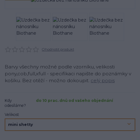
Ohodnotit produkt
Barvy všechny možné podle vzorníku, velikosti
pony,cob,full,xfull - specifikaci napište do poznámky v
košíku. Bez otěží - možno dokoupit.
celý popis
Kdy
do 10 prac. dnů od vašeho objednání
odesíláme?
Velikost