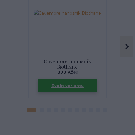
Cavemore nánosník
Akade
Biothane
890 Kč
/
ks
Zvolit variantu
Zv