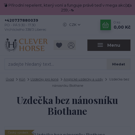
💣 Přírodní repelent, který voní a funguje právě teď v mega akci za
259,-🦟
+420737880039
0
ks
CZK
PO - PÁ 9.30 - 17.30
0,00 Kč
Vrchlického 338/3 Liberec
Menu
Hledat
Úvod
Kůň
Uzdečky pro koně
Anglické uzdečky a uzdy
Uzdečka bez
nánosníku Biothane
Uzdečka bez nánosníku
Biothane
Český výrobek