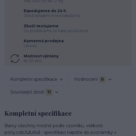
nad 2490 Kč do 27 kg
Expedujeme do 24 h
Zboží skladem ihned odesíláme
Zboží testujeme
Co prodáváme, to také používáme
Kamenná prodejna
Liberec
Možnost výměny
do 30 dnů
Kompletní specifikace
Hodnocení
0
Související zboží
11
Kompletní specifikace
Barvy všechny možné podle vzorníku, velikosti
pony,cob,full,xfull - specifikaci napište do poznámky v