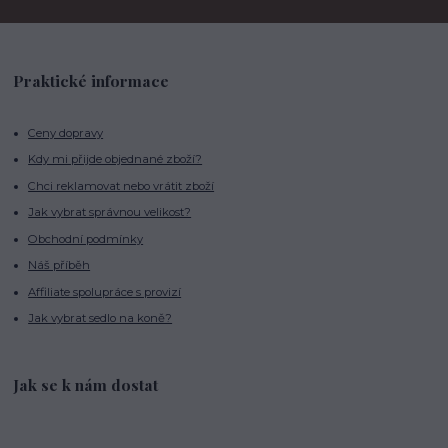
Praktické informace
Ceny dopravy
Kdy mi přijde objednané zboží?
Chci reklamovat nebo vrátit zboží
Jak vybrat správnou velikost?
Obchodní podmínky
Náš příběh
Affiliate spolupráce s provizí
Jak vybrat sedlo na koně?
Jak se k nám dostat