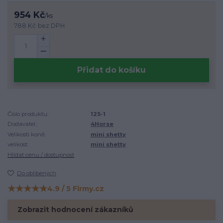
954 Kč
/
ks
788 Kč
bez DPH
Přidat do košíku
Číslo produktu:
125-1
Dodavatel.:
4Horse
Velikosti koně:
mini shetty
velikost:
mini shetty
Hlídat cenu / dostupnost
Do oblíbených
★★★★★
4.9 / 5 Firmy.cz
Hodnocení na Firmy.cz
Zobrazit hodnocení zákazníků