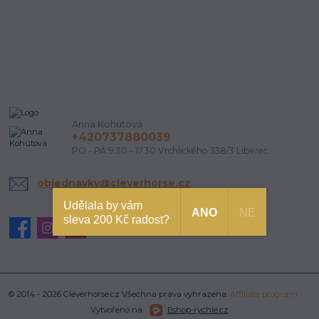
Anna Kohútová
+420737880039
PO - PÁ 9.30 - 17.30 Vrchlického 338/3 Liberec
objednavky@cleverhorse.cz
Udělala by vám
ANO
NE
sleva 200 Kč radost?
© 2014 - 2026 Cleverhorse.cz Všechna práva vyhrazena.
Affiliate program
Vytvořeno na
Eshop-rychle.cz