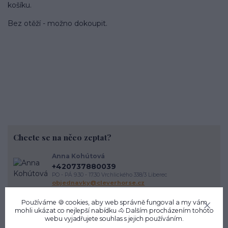
košíku.
Bez otěží - možno dokoupit.
Chcete se na něco zeptat?
Anna Kohútová
+420737880039
PO - PÁ 9.30 - 17.30 Vrchlického 338/3 Liberec
objednavky@cleverhorse.cz
Používáme 🍪 cookies, aby web správně fungoval a my vám
mohli ukázat co nejlepší
nabídku
🐴 Dalším procházením tohoto
webu vyjadřujete souhlas s jejich používáním.
Zboží zařazeno v kategoriích