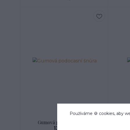
Používáme 🍪 cookies, aby we
Gumová podocasní šnůra
138 Kč
/
ks