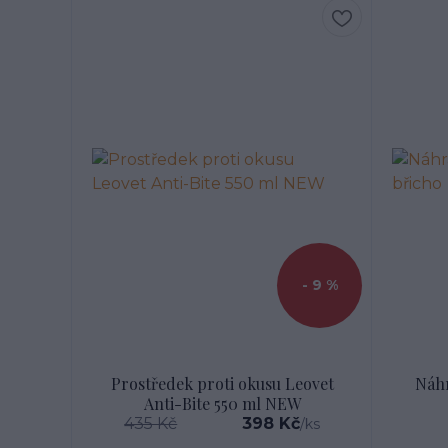
- 9 %
Prostředek proti okusu Leovet
Náhr
Anti-Bite 550 ml NEW
435 Kč
398 Kč
/
ks