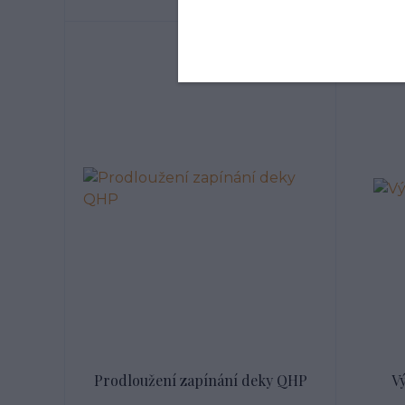
Prodloužení zapínání deky QHP
V