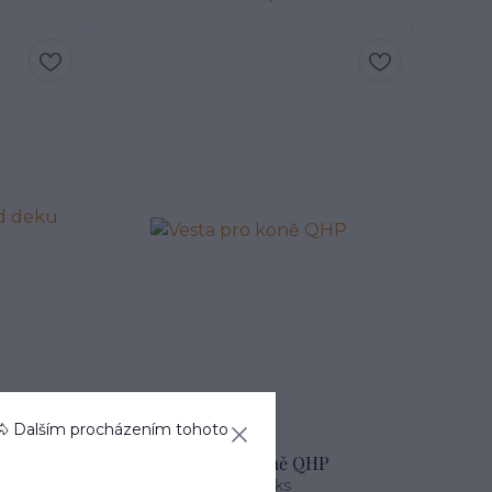
🐴 Dalším procházením tohoto
eku QHP
Vesta pro koně QHP
729 Kč
/
ks