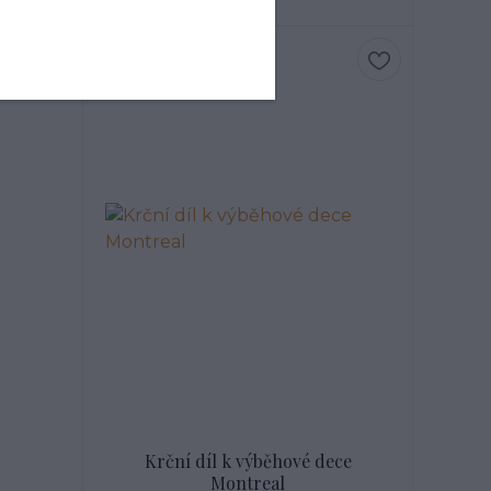
Krční díl k výběhové dece
Montreal