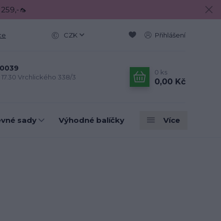
 259,-🦟
ce
CZK
Přihlášení
0039
0
ks
- 17.30 Vrchlického 338/3
0,00 Kč
evné sady
Výhodné balíčky
Více