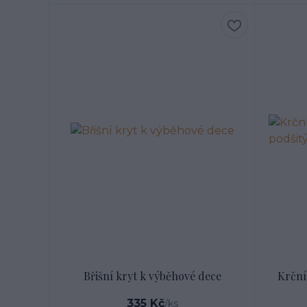
Břišní kryt k výběhové dece
Krční
335 Kč
/
ks