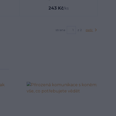
243 Kč
/
ks
strana
z 2
další