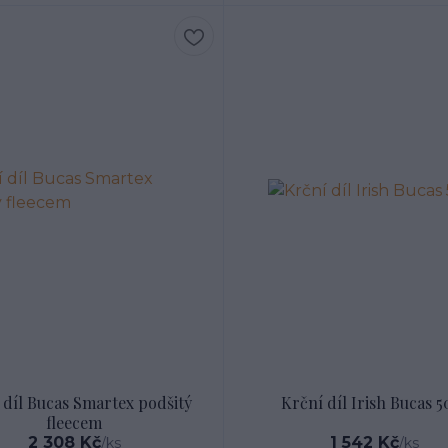
 díl Bucas Smartex podšitý
Krční díl Irish Bucas 5
fleecem
2 308 Kč
1 542 Kč
/
ks
/
ks