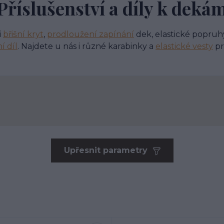
Příslušenství a díly k deká
i
břišní kryt
,
prodloužení zapínání
dek, elastické popruh
í díl
. Najdete u nás i různé karabinky a
elastické vesty
pr
Upřesnit parametry