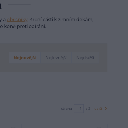
m
y a
obřišníky
. Krční části k zimním dekám,
o koně proti odírání.
Nejnovější
Nejlevnější
Nejdražší
strana
z 2
další