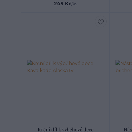
249 Kč
/
ks
Krční díl k výběhové dece
Nás