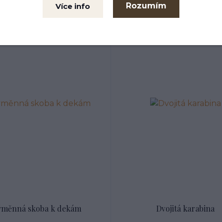
Rozumím
Více info
Nejprodávanější
ýměnná skoba k dekám
Dvojitá karabina