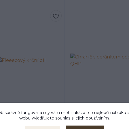
b správně fungoval a my vám mohli ukázat co nejlepší
nabídku
webu vyjadřujete souhlas s jejich používáním.
Fleeecový krční díl
Chránič s beránkem pod d
624 Kč
620 Kč
/
ks
/
ks