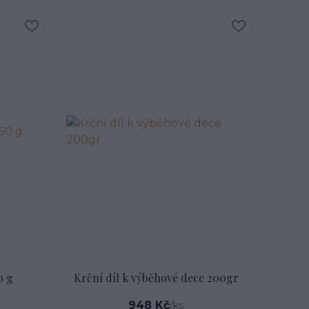
0 g
Krční díl k výběhové dece 200gr
948 Kč
/
ks