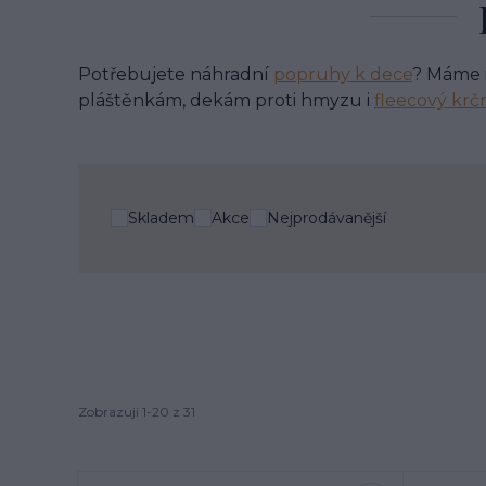
Potřebujete náhradní
popruhy k dece
? Máme 
pláštěnkám, dekám proti hmyzu i
fleecový krčn
Skladem
Akce
Nejprodávanější
Zobrazuji 1-20 z 31