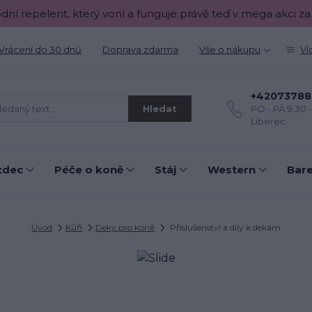
odní repelent, který voní a funguje právě teď v mega akci za
Vrácení do 30 dnů
Doprava zdarma
Vše o nákupu
Ví
+42073788
Hledat
PO - PÁ 9.30 
Liberec
zdec
Péče o koně
Stáj
Western
Bar
Úvod
Kůň
Deky pro koně
Příslušenství a díly k dekám