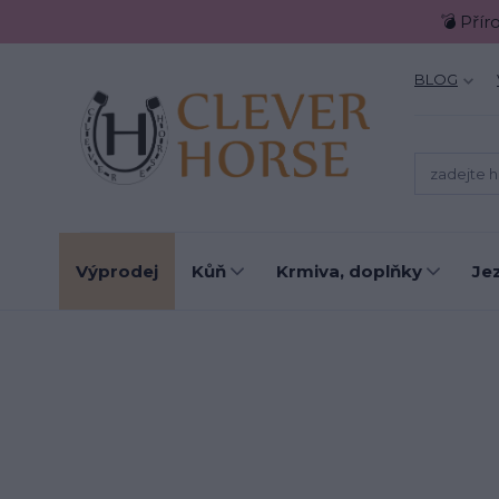
💣 Přír
BLOG
Výprodej
Kůň
Krmiva, doplňky
Je