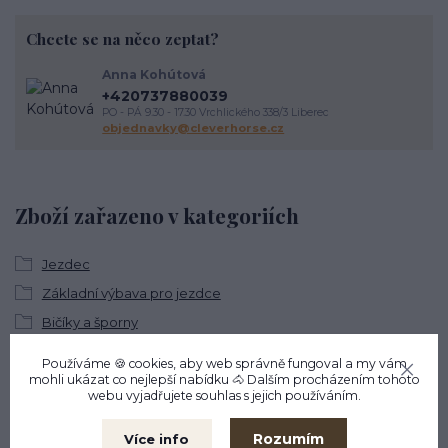
Chcete se na něco zeptat?
Anna Kohútová
+420737880039
PO - PÁ 9.30 - 17.30 Vrchlického 338/3 Liberec
objednavky@cleverhorse.cz
Zboží zařazeno v kategoriích
Jezdec
Základní výbava pro jezdce
Bičíky a šporny
Bičíky
Používáme 🍪 cookies, aby web správně fungoval a my vám
mohli ukázat co nejlepší
nabídku
🐴 Dalším procházením tohoto
webu vyjadřujete souhlas s jejich používáním.
Rozumím
Více info