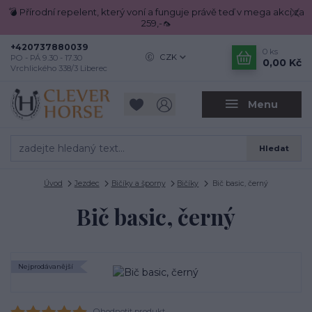
💣 Přírodní repelent, který voní a funguje právě teď v mega akci za
259,-🦟
+420737880039
0
ks
CZK
PO - PÁ 9.30 - 17.30
0,00 Kč
Vrchlického 338/3 Liberec
Menu
Hledat
Úvod
Jezdec
Bičíky a šporny
Bičíky
Bič basic, černý
Bič basic, černý
Nejprodávanější
Ohodnotit produkt