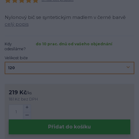
Nylonový bič se syntetickým madlem v černé barvě
celý popis
Kdy
do 10 prac. dnů od vašeho objednání
odesíláme?
Velikost biče
219 Kč
/
ks
181 Kč
bez DPH
Přidat do košíku