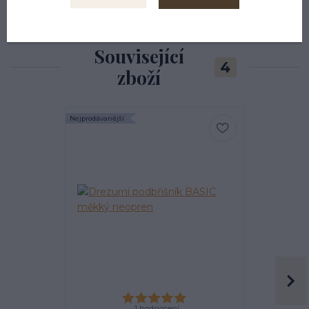
Související
4
zboží
Nejprodávanější
Nejprodávanější
Akce
1 hodnocení