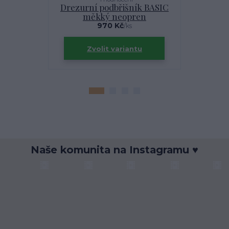
Drezurní podbřišník BASIC
Kožen
měkký neopren
970 Kč
/
ks
Zvolit variantu
Zv
Naše komunita na Instagramu ♥