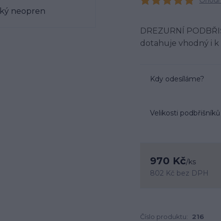
Ohodno
DREZURNÍ PODBŘIŠN
dotahuje vhodný i
Kdy odesíláme?
Velikosti podbřišníků
970 Kč
/
ks
802 Kč
bez DPH
Číslo produktu:
216