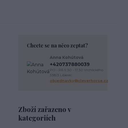
Chcete se na něco zeptat?
Anna Kohútová
+420737880039
PO - PÁ 9.30 - 17.30 Vrchlického
338/3 Liberec
objednavky@cleverhorse.cz
Zboží zařazeno v
kategoriích