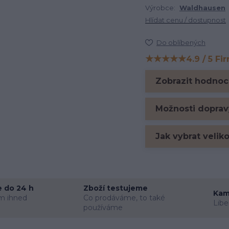
Výrobce:
Waldhausen
Hlídat cenu / dostupnost
Do oblíbených
★★★★★
4.9 / 5 Fi
Hodnocení na Firm
Zobrazit hodnoc
Možnosti doprav
Jak vybrat velik
 do 24 h
Zboží testujeme
Kam
m ihned
Co prodáváme, to také
Libe
používáme