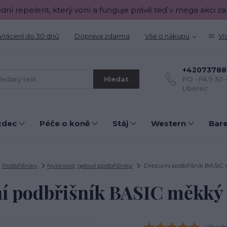
odní repelent, který voní a funguje právě teď v mega akci za
Vrácení do 30 dnů
Doprava zdarma
Vše o nákupu
Ví
+42073788
Hledat
PO - PÁ 9.30 
Liberec
zdec
Péče o koně
Stáj
Western
Bar
Podbřišníky
Nylonové, gelové podbřišníky
Drezurní podbřišník BASIC
í podbřišník BASIC měkký