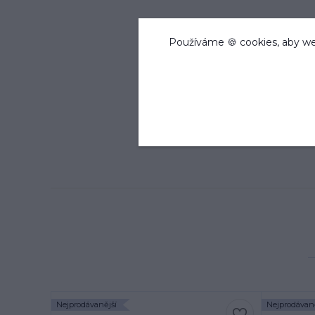
Používáme 🍪 cookies, aby we
Nejprodávanější
Nejprodávaně