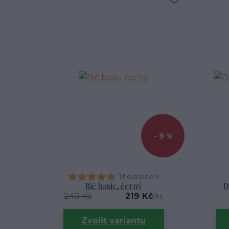
- 9 %
1 hodnocení
Bič basic, černý
D
240 Kč
219 Kč
/
ks
Zvolit variantu