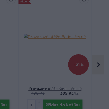
Akce
- 21 %
Provazové otěže Basic - černé
498 Kč
395 Kč
/
ks
šíku
Přidat do košíku