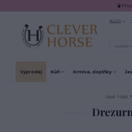
💣 Přír
BLOG
Výprodej
Kůň
Krmiva, doplňky
Je
Úvod
Kůň
Drezurn