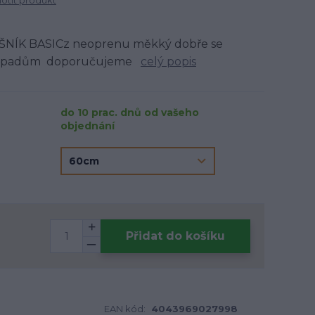
tit produkt
ÍK BASICz neoprenu měkký dobře se
 k padům doporučujeme
celý popis
do 10 prac. dnů od vašeho
objednání
Přidat do košíku
EAN kód:
4043969027998