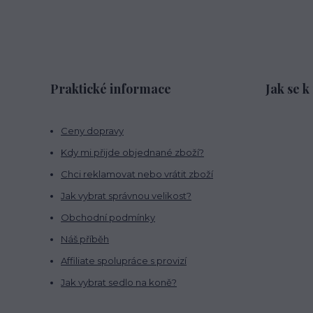
Praktické informace
Jak se k
Ceny dopravy
Kdy mi přijde objednané zboží?
Chci reklamovat nebo vrátit zboží
Jak vybrat správnou velikost?
Obchodní podmínky
Náš příběh
Affiliate spolupráce s provizí
Jak vybrat sedlo na koně?