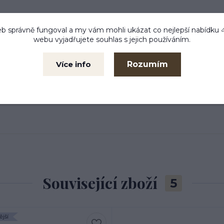
b správně fungoval a my vám mohli ukázat co nejlepší
nabídku
webu vyjadřujete souhlas s jejich používáním.
Rozumím
Více info
Související zboží
5
jší