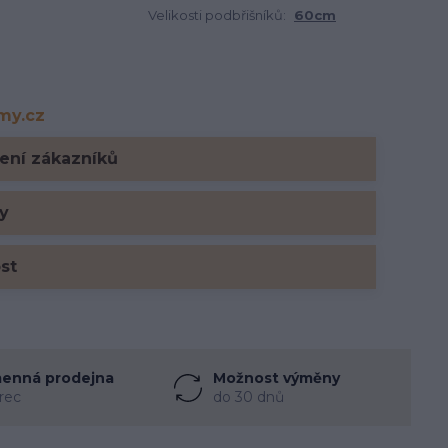
Velikosti podbřišníků:
60cm
rmy.cz
y.cz
ení zákazníků
y
ost
enná prodejna
Možnost výměny
rec
do 30 dnů