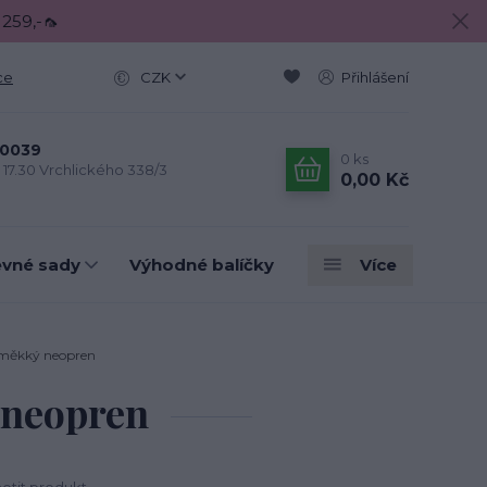
 259,-🦟
ce
CZK
Přihlášení
0039
0
ks
- 17.30 Vrchlického 338/3
0,00 Kč
evné sady
Výhodné balíčky
Více
 měkký neopren
 neopren