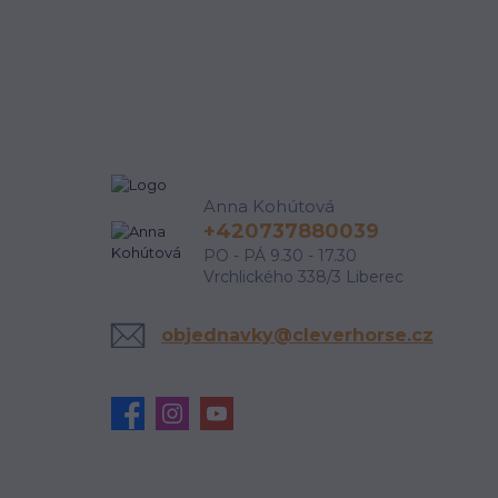
Anna Kohútová
+420737880039
PO - PÁ 9.30 - 17.30
Vrchlického 338/3 Liberec
objednavky@cleverhorse.cz