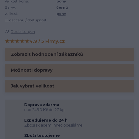
Velikosti koně:
pony
Barvy:
černá
velikost:
pony
Hlídat cenu / dostupnost
Do oblíbených
★★★★★
4.9 / 5 Firmy.cz
Hodnocení na Firmy.cz
Zobrazit hodnocení zákazníků
Možnosti dopravy
Jak vybrat velikost
Doprava zdarma
nad 2490 Kč do 27 kg
Expedujeme do 24 h
Zboží skladem ihned odesíláme
Zboží testujeme