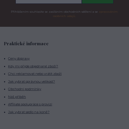
Přihlášením souhlasíte se zasíláním obchodních sdělení a se
zpracováním
osobních údajů.
Praktické informace
Ceny dopravy
Kdy mi přijde objednané zboží?
Chci reklamovat nebo vrátit zboží
Jak vybrat správnou velikost?
Obchodní podmínky
Náš příběh
Affiliate spolupráce s provizí
Jak vybrat sedlo na koně?