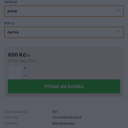
Velikost
Barvy
650 Kč
/
ks
537 Kč
bez DPH
Přidat do košíku
Číslo produktu:
921
EAN kód:
4043969264539
Výrobce:
Waldhausen