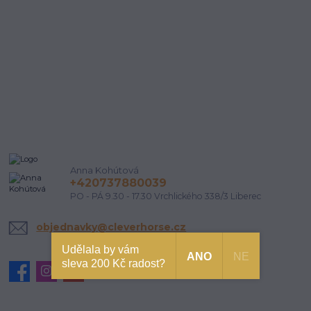
Anna Kohútová
+420737880039
PO - PÁ 9.30 - 17.30 Vrchlického 338/3 Liberec
objednavky@cleverhorse.cz
Udělala by vám
ANO
NE
sleva 200 Kč radost?