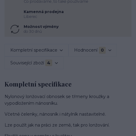
Co prodáváme, to také používáme
Kamenná prodejna
Liberec
Možnost výměny
do 30 dnů
Kompletní specifikace
Hodnocení
0
Související zboží
4
Kompletní specifikace
Nylonový lonžovací obnosek se třmeny kroužky a
vypodložením nánosníku.
Včetně čelenky, nánosník i nátylník nastavitelné.
Lze použít jak na práci ze země, tak pro lonžování.
Skvělá cena v poměru s kvalitou.