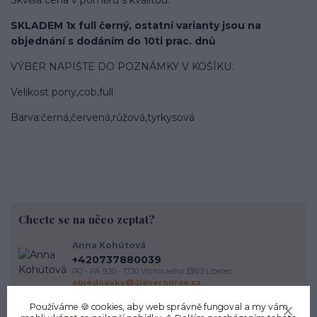
SKLADEM 1x full černý, ostatní varianty jsou na
objednání s dodáním do 10ti prac. dnů
VÝBĚR NAPIŠTE DO POZNÁMKY V KOŠÍKU.
Velikost pony,cob,full
Barva:černá,červená,růžová,tyrkysová
Chcete se na něco zeptat?
Anna Kohútová
+420737880039
PO - PÁ 9.30 - 17.30 Vrchlického 338/3 Liberec
objednavky@cleverhorse.cz
Používáme 🍪 cookies, aby web správně fungoval a my vám