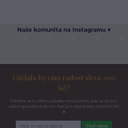
Naše komunita na Instagramu ♥
Udělala by vám radost sleva 200
Kč?
Přihlašte se k odběru a buďte mezi prvními, kdo se dozví o
našich speciálních akcích. Platí pro objednávky nad 2000 Kč
♥
Chci slevu