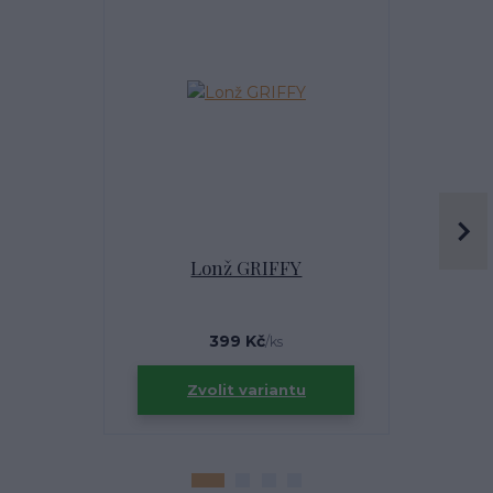
Lonž GRIFFY
Česn
399 Kč
/
ks
Zvolit variantu