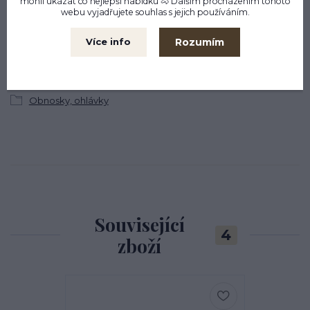
mohli ukázat co nejlepší
nabídku
🐴 Dalším procházením tohoto
webu vyjadřujete souhlas s jejich používáním.
Zboží zařazeno v kategoriích
Rozumím
Více info
Kůň
Lonžování, práce ze země
Obnosky, ohlávky
Související
4
zboží
Nejprodávanější