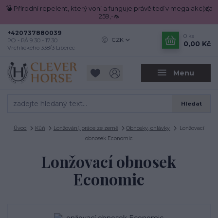
💣 Přírodní repelent, který voní a funguje právě teď v mega akci za
259,-🦟
+420737880039
0
ks
CZK
PO - PÁ 9.30 - 17.30
0,00 Kč
Vrchlického 338/3 Liberec
Menu
Hledat
Úvod
Kůň
Lonžování, práce ze země
Obnosky, ohlávky
Lonžovací
obnosek Economic
Lonžovací obnosek
Economic