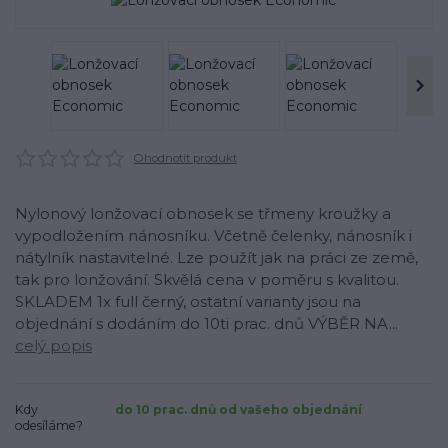
Ohodnotit produkt
Nylonový lonžovací obnosek se třmeny kroužky a
vypodložením nánosníku. Včetně čelenky, nánosník i
nátylník nastavitelné. Lze použít jak na práci ze země,
tak pro lonžování. Skvělá cena v poměru s kvalitou.
SKLADEM 1x full černý, ostatní varianty jsou na
objednání s dodáním do 10ti prac. dnů VÝBĚR NA...
celý popis
Kdy
do 10 prac. dnů od vašeho objednání
odesíláme?