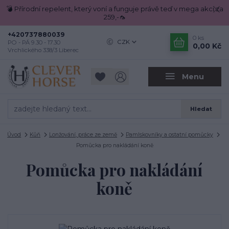
💣 Přírodní repelent, který voní a funguje právě teď v mega akci za
259,-🦟
+420737880039
0
ks
CZK
PO - PÁ 9.30 - 17.30
0,00 Kč
Vrchlického 338/3 Liberec
Menu
Hledat
Úvod
Kůň
Lonžování, práce ze země
Pamlskovníky a ostatní pomůcky
Pomůcka pro nakládání koně
Pomůcka pro nakládání
koně