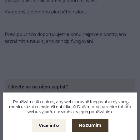
Zvláště pokud nakládáte v jednom člověku.
Vyrobený z pevného plochého nylonu.
Před použitím doporučujeme koně nejprve s postrojem
seznámit a naučit jeho princip fungování.
Chcete se na něco zeptat?
Anna Kohútová
Používáme 🍪 cookies, aby web správně fungoval a my vám
+420737880039
mohli ukázat co nejlepší
nabídku
🐴 Dalším procházením tohoto
PO - PÁ 9.30 - 17.30 Vrchlického 338/3 Liberec
webu vyjadřujete souhlas s jejich používáním.
objednavky@cleverhorse.cz
Rozumím
Více info