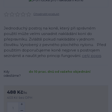
Ohodnotit produkt
Jednoduchý postroj na koně, který při správném
použití může velmi usnadnit nakládání koní do
přepravníku. Zvláště pokud nakládáte v jednom
člověku. Vyrobený z pevného plochého nylonu. Před
použitím doporučujeme koně nejprve s postrojem
seznámit a naučit jeho princip fungování.
celý popis
Kdy
do 10 prac. dnů od vašeho objednání
odesíláme?
488 Kč
/
ks
403 Kč
bez DPH