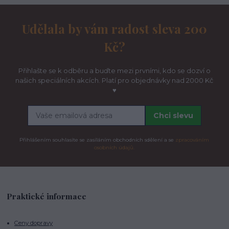
Udělala by vám radost sleva 200
Kč?
Přihlašte se k odběru a buďte mezi prvními, kdo se dozví o
našich speciálních akcích. Platí pro objednávky nad 2000 Kč
♥
Chci slevu
Přihlášením souhlasíte se zasíláním obchodních sdělení a se
zpracováním
osobních údajů.
Praktické informace
Ceny dopravy