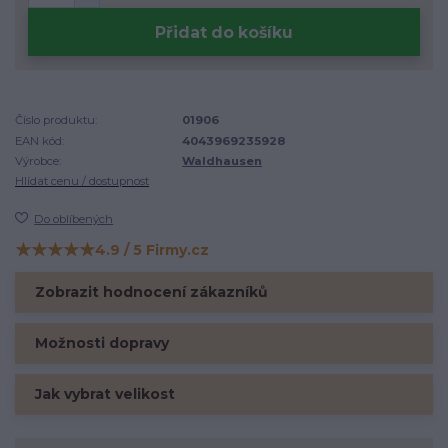
Přidat do košíku
Číslo produktu:
01906
EAN kód:
4043969235928
Výrobce:
Waldhausen
Hlídat cenu / dostupnost
Do oblíbených
★★★★★
4.9 / 5 Firmy.cz
Hodnocení na Firmy.cz
Zobrazit hodnocení zákazníků
Možnosti dopravy
Jak vybrat velikost