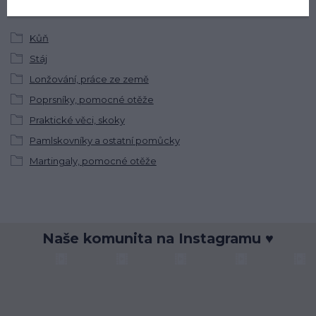
Zboží zařazeno v kategoriích
Kůň
Stáj
Lonžování, práce ze země
Poprsníky, pomocné otěže
Praktické věci, skoky
Pamlskovníky a ostatní pomůcky
Martingaly, pomocné otěže
Naše komunita na Instagramu ♥