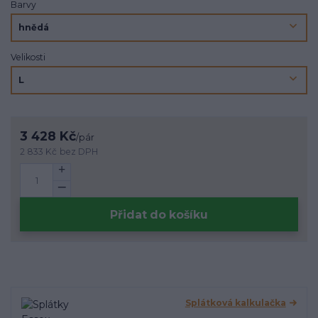
Barvy
Velikosti
3 428 Kč
/
pár
2 833 Kč
bez DPH
Přidat do košíku
Splátková kalkulačka