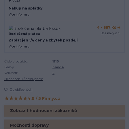
Nákup na splátky
Více informací
4 × 857 Kč
Bez navýšení
Rozložená platba
Zaplať jen 1/4 ceny a zbytek později
Více informací
Číslo produktu:
1115
Barvy:
hnědá
Velikosti:
L
Hlídat cenu / dostupnost
Do oblíbených
★★★★★
4.9 / 5 Firmy.cz
Hodnocení na Firmy.cz
Zobrazit hodnocení zákazníků
Možnosti dopravy