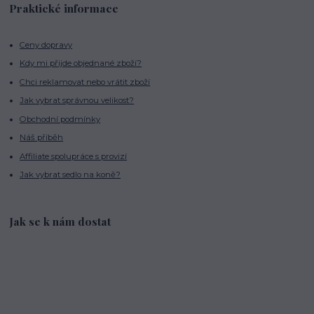
Praktické informace
Ceny dopravy
Kdy mi přijde objednané zboží?
Chci reklamovat nebo vrátit zboží
Jak vybrat správnou velikost?
Obchodní podmínky
Náš příběh
Affiliate spolupráce s provizí
Jak vybrat sedlo na koně?
Jak se k nám dostat