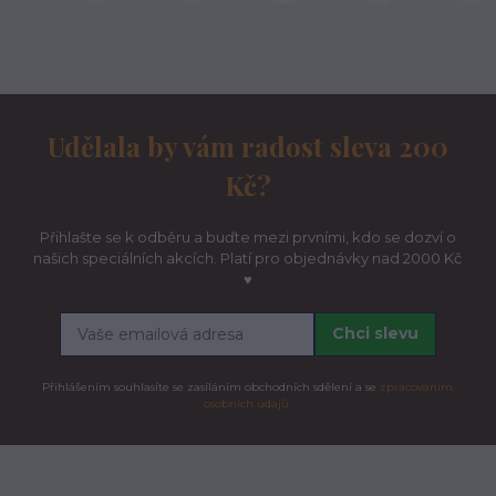
Udělala by vám radost sleva 200
Kč?
Přihlašte se k odběru a buďte mezi prvními, kdo se dozví o
našich speciálních akcích. Platí pro objednávky nad 2000 Kč
♥
Chci slevu
Přihlášením souhlasíte se zasíláním obchodních sdělení a se
zpracováním
osobních údajů.