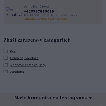
Anna Kohútová
+420737880039
PO - PÁ 9.30 - 17.30 Vrchlického 338/3 Liberec
objednavky@cleverhorse.cz
Zboží zařazeno v kategoriích
Kůň
Chrániče, bandáže
Šlachové chrániče, sady
Zandona
Naše komunita na Instagramu ♥