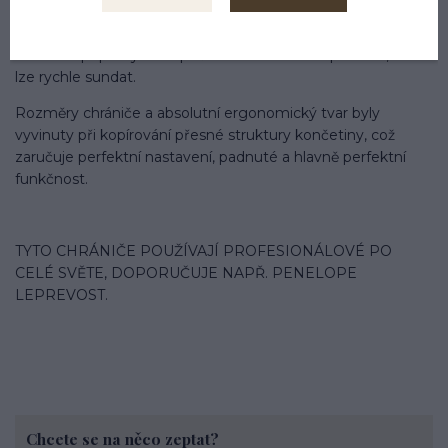
pevné skořepiny.
Elastické popruhy s bezpečnostním velcro zapínáním, které
lze rychle sundat.
Rozměry chrániče a absolutní ergonomický tvar byly
vyvinuty při kopírování přesné struktury končetiny, což
zaručuje perfektní nastavení, padnuté a hlavně perfektní
funkčnost.
TYTO CHRÁNIČE POUŽÍVAJÍ PROFESIONÁLOVÉ PO
CELÉ SVĚTE, DOPORUČUJE NAPŘ. PENELOPE
LEPREVOST.
Chcete se na něco zeptat?