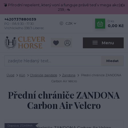
💣 Přírodní repelent, který voní a funguje právě teď v mega akci za
259,-🦟
+420737880039
0
ks
CZK
PO - PÁ 9.30 - 17.30
0,00 Kč
Vrchlického 338/3 Liberec
Menu
Hledat
Úvod
Kůň
Chrániče, bandáže
Zandona
Přední chrániče ZANDONA
Carbon Air Velcro
Přední chrániče ZANDONA
Carbon Air Velcro
Doprava ZDARMA