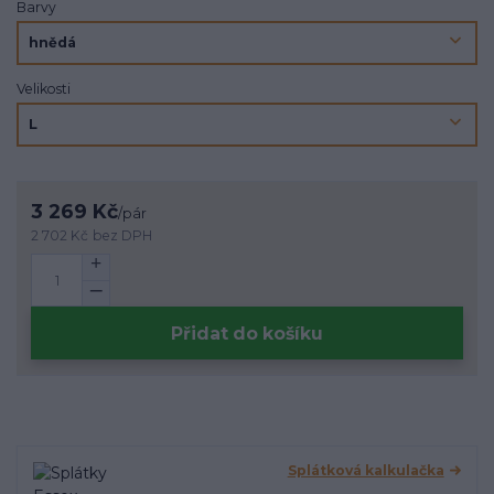
Barvy
Velikosti
3 269 Kč
/
pár
2 702 Kč
bez DPH
Přidat do košíku
Splátková kalkulačka