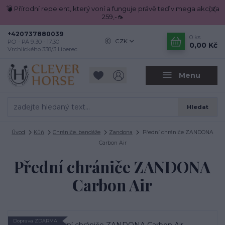
💣 Přírodní repelent, který voní a funguje právě teď v mega akci za
259,-🦟
+420737880039
0
ks
CZK
PO - PÁ 9.30 - 17.30
0,00 Kč
Vrchlického 338/3 Liberec
Menu
Hledat
Úvod
Kůň
Chrániče, bandáže
Zandona
Přední chrániče ZANDONA
Carbon Air
Přední chrániče ZANDONA
Carbon Air
Doprava ZDARMA