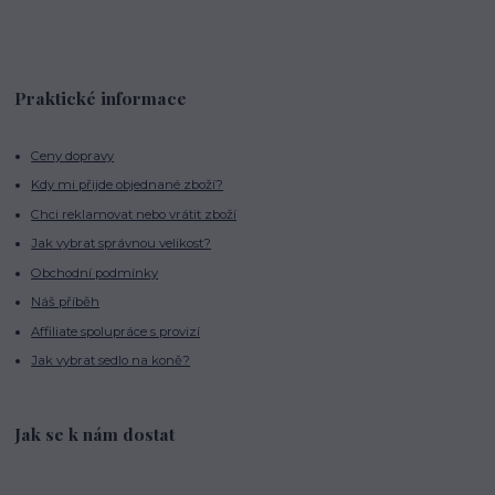
Praktické informace
Ceny dopravy
Kdy mi přijde objednané zboží?
Chci reklamovat nebo vrátit zboží
Jak vybrat správnou velikost?
Obchodní podmínky
Náš příběh
Affiliate spolupráce s provizí
Jak vybrat sedlo na koně?
Jak se k nám dostat