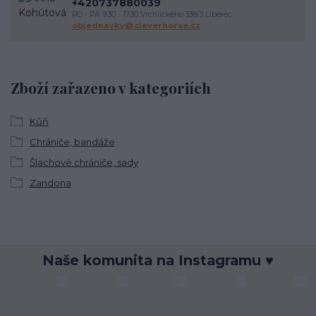
+420737880039
PO - PÁ 9.30 - 17.30 Vrchlického 338/3 Liberec
objednavky@cleverhorse.cz
Zboží zařazeno v kategoriích
Kůň
Chrániče, bandáže
Šlachové chrániče, sady
Zandona
Naše komunita na Instagramu ♥