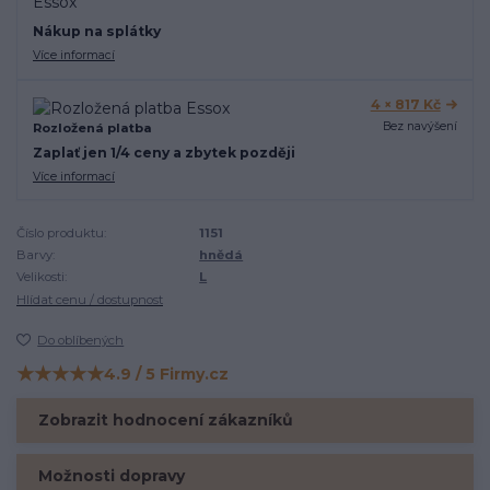
Nákup na splátky
Více informací
4 × 817 Kč
Bez navýšení
Rozložená platba
Zaplať jen 1/4 ceny a zbytek později
Více informací
Číslo produktu:
1151
Barvy:
hnědá
Velikosti:
L
Hlídat cenu / dostupnost
Do oblíbených
★★★★★
4.9 / 5 Firmy.cz
Hodnocení na Firmy.cz
Zobrazit hodnocení zákazníků
Možnosti dopravy