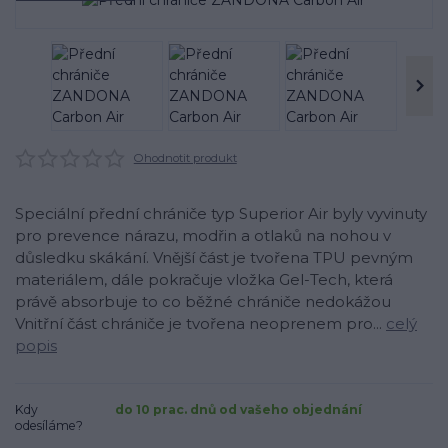
Ohodnotit produkt
Speciální přední chrániče typ Superior Air byly vyvinuty
pro prevence nárazu, modřin a otlaků na nohou v
důsledku skákání. Vnější část je tvořena TPU pevným
materiálem, dále pokračuje vložka Gel-Tech, která
právě absorbuje to co běžné chrániče nedokážou
Vnitřní část chrániče je tvořena neoprenem pro...
celý
popis
Kdy
do 10 prac. dnů od vašeho objednání
odesíláme?