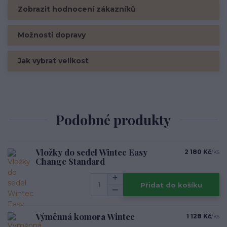
Zobrazit hodnocení zákazníků
Možnosti dopravy
Jak vybrat velikost
Podobné produkty
Vložky do sedel Wintec Easy
2 180 Kč
/
ks
Change Standard
Přidat do košíku
Výměnná komora Wintec
1 128 Kč
/
ks