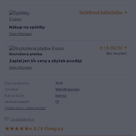
Splátková kalkulačka
Nákup na splátky
Více informací
4 × 6 102 Kč
Bez navýšení
Rozložená platba
Zaplať jen 1/4 ceny a zbytek později
Více informací
Číslo produktu:
929
Výrobce:
Waldhausen
Barva kůže:
černá
Velikost posedlí:
17
Hlídat cenu / dostupnost
Do oblíbených
★★★★★
4.9 / 5 Firmy.cz
Hodnocení na Firmy.cz