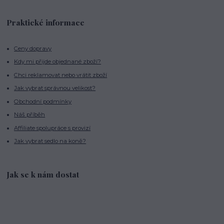
Praktické informace
Ceny dopravy
Kdy mi přijde objednané zboží?
Chci reklamovat nebo vrátit zboží
Jak vybrat správnou velikost?
Obchodní podmínky
Náš příběh
Affiliate spolupráce s provizí
Jak vybrat sedlo na koně?
Jak se k nám dostat