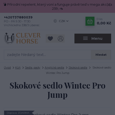
💣 Přírodní repelent, který voní a funguje právě teď v mega akci za
259,-🦟
+420737880039
0
ks
CZK
PO - PÁ 9.30 - 17.30
0,00 Kč
Vrchlického 338/3 Liberec
Menu
Hledat
Úvod
Kůň
Sedla, pady
Anglická sedla
Skoková sedla
Skokové sedlo
Wintec Pro Jump
Skokové sedlo Wintec Pro
Jump
Doprava ZDARMA