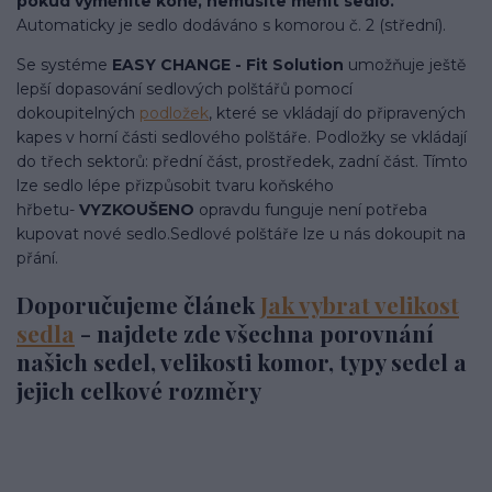
pokud vyměníte koně, nemusíte měnit sedlo.
Automaticky je sedlo dodáváno s komorou č. 2 (střední).
Se systéme
EASY CHANGE - Fit Solution
umožňuje ještě
lepší dopasování sedlových polštářů pomocí
dokoupitelných
podložek
, které se vkládají do připravených
kapes v horní části sedlového polštáře. Podložky se vkládají
do třech sektorů: přední část, prostředek, zadní část. Tímto
lze sedlo lépe přizpůsobit tvaru koňského
hřbetu-
VYZKOUŠENO
opravdu funguje není potřeba
kupovat nové sedlo.Sedlové polštáře lze u nás dokoupit na
přání.
Doporučujeme článek
Jak vybrat velikost
sedla
- najdete zde všechna porovnání
našich sedel, velikosti komor, typy sedel a
jejich celkové rozměry