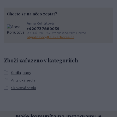
Chcete se na něco zeptat?
Anna Kohútová
+420737880039
PO - PÁ 9.30 - 17.30 Vrchlického 338/3 Liberec
objednavky@cleverhorse.cz
Zboží zařazeno v kategoriích
Sedla, pady
Anglická sedla
Skoková sedla
Naše komunita na Instagramu ♥