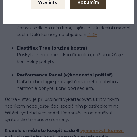
Rozumím
Více info
EASY-CHANGE Fit Solution (systém snadné
výměny)
:
Umožňuje snadnou výměnu vyměnitelných komor a
úpravu sedla na míru koni, zajišťuje tak ideální usazení
sedla.
Další komory na objednání
ZDE
Elastiflex Tree (pružná kostra)
:
Poskytuje ergonomickou flexibilitu, což umožňuje
koni volný pohyb.
Performance Panel (výkonnostní polštář)
:
Další technologie pro zajištění volného pohybu a
harmonie pohybu koně pod sedlem.
Údrža - stačí je při ušpinění vykartáčovat, utřít vlhkým
hadříkem nebo ještě lépe speciálním prostředkem na
čištění syntetických sedel. Doporučujeme používat
syntetické třmenové řemeny.
K sedlu si můžete koupit sadu 6
výměnných komor
-