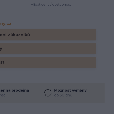
Hlídat cenu / dostupnost
rmy.cz
y.cz
ení zákazníků
y
ost
enná prodejna
Možnost výměny
rec
do 30 dnů