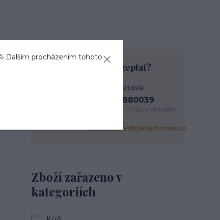
🐴 Dalším procházením tohoto
Chcete se na něco zeptat?
Anna Kohútová
+420737880039
PO - PÁ 9.30 - 17.30 Vrchlického
338/3 Liberec
objednavky@cleverhorse.cz
Zboží zařazeno v
kategoriích
Kůň