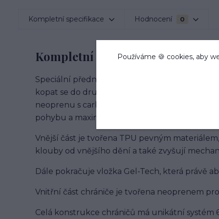
Kompletní specifikace
Hodnocení
0
Kompletní specifikace
Používáme 🍪 cookies, aby we
Speciální přední chrániče typ Carbon Air EP po
kopat se do druhé nohy kopytem při skákání. 
neoprenu s carbonovým vnějším pláštěm. Vše j
pohybu a maximálně chránilo citlivý kloub.
Vnější část je tvořena TPU pevným materiálem,
klouby od vnějšího dění a také zvyšují mecha
Dále pokračuje vložka Gel-Tech, která právě 
Vnitřní část chrániče je tvořena neoprenem pr
Celá konstrukce chráničů má unikátní systém 6 