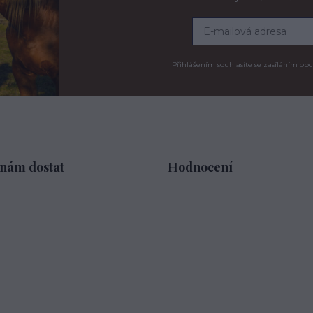
Přihlášením souhlasíte se zasíláním obc
 nám dostat
Hodnocení