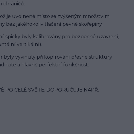
 chráničů.
, což je uvolněné místo se zvýšeným množstvím
y bez jakéhokoliv tlačení pevné skořepiny.
í-špičky byly kalibrovány pro bezpečné uzavření,
ntální vertikální).
 byly vyvinuty při kopírování přesné struktury
padnuté a hlavně perfektní funkčnost.
É PO CELÉ SVĚTE, DOPORUČUJE NAPŘ.