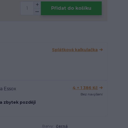
Přidat do košíku
Splátková kalkulačka
4 × 1 386 Kč
Bez navýšení
 a zbytek později
Barvy:
černá