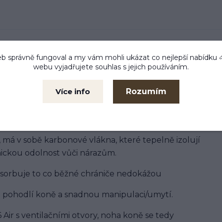
b správně fungoval a my vám mohli ukázat co nejlepší
nabídku
webu vyjadřujete souhlas s jejich používáním.
skytují extra ochranu pro koně, kteří mají tendenci
Rozumím
Více info
Chrániče mají zvýšenou ergnonomickou část
e pečlivě vyvinuto, aby nic neomezovalo koně v
 má v sobě karbonové vlákna, které tepelně izolují
nickou odolnost vůči nárazům.
absorbuje to co běžné chrániče nedokážou
o pohodlí koně a snadnou manipulaci/umytí.
Air s ventilačními otvory, noha koně se tedy