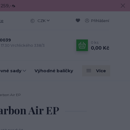
 259,-🦟
ce
CZK
Přihlášení
0039
0
ks
- 17.30 Vrchlického 338/3
0,00 Kč
evné sady
Výhodné balíčky
Více
arbon Air EP
arbon Air EP