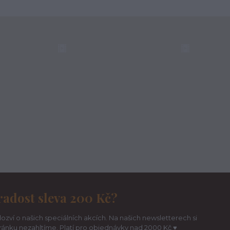
radost sleva 200 Kč?
ozví o našich speciálních akcích. Na našich newsletterech si
hránku nezahltíme. Platí pro objednávky nad 2000 Kč ♥