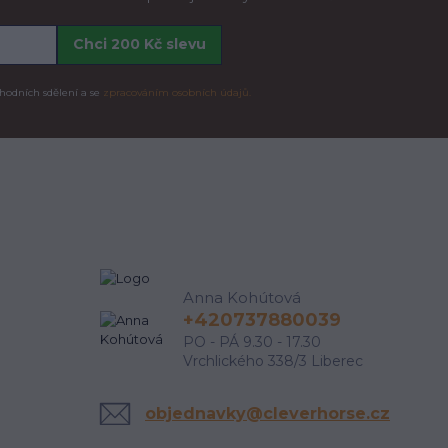
Chci 200 Kč slevu
hodních sdělení a se
zpracováním osobních údajů.
Anna Kohútová
+420737880039
PO - PÁ 9.30 - 17.30
Vrchlického 338/3 Liberec
objednavky@cleverhorse.cz