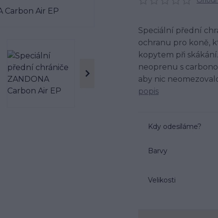
Ohodno
Speciální přední chr
ochranu pro koně, k
kopytem při skákání
neoprenu s carbonov
aby nic neomezovalo
popis
Kdy odesíláme?
Barvy
Velikosti