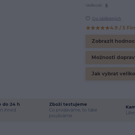
Velikosti:
S
Do oblíbených
★★★★★
4.9 / 5 Fi
Hodnocení na Firm
Zobrazit hodnoc
Možnosti doprav
Jak vybrat velik
 do 24 h
Zboží testujeme
Kam
m ihned
Co prodáváme, to také
Libe
používáme