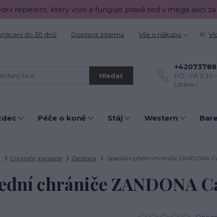
odní repelent, který voní a funguje právě teď v mega akci za
Vrácení do 30 dnů
Doprava zdarma
Vše o nákupu
Ví
+42073788
Hledat
PO - PÁ 9.30 
Liberec
zdec
Péče o koně
Stáj
Western
Bar
ň
Chrániče, bandáže
Zandona
Speciální přední chrániče ZANDONA C
řední chrániče ZANDONA C