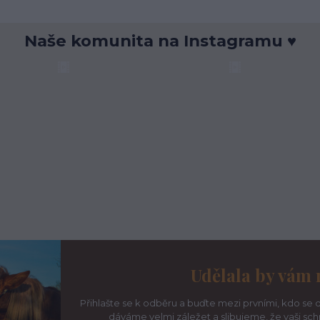
Naše komunita na Instagramu ♥
Udělala by vám 
Přihlašte se k odběru a buďte mezi prvními, kdo se d
dáváme velmi záležet a slibujeme, že vaši sc