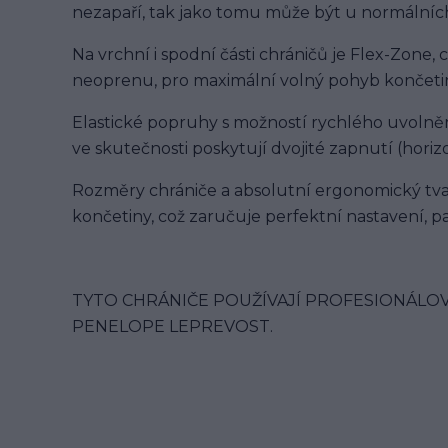
nezapaří, tak jako tomu může být u normálních
Na vrchní i spodní části chráničů je Flex-Zone
neoprenu, pro maximální volný pohyb končetin
Elastické popruhy s možností rychlého uvolněn
ve skutečnosti poskytují dvojité zapnutí (horizo
Rozměry chrániče a absolutní ergonomický tvar
končetiny, což zaručuje perfektní nastavení, 
TYTO CHRÁNIČE POUŽÍVAJÍ PROFESIONÁLOV
PENELOPE LEPREVOST.