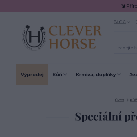
💣 Přír
BLOG
Výprodej
Kůň
Krmiva, doplňky
Je
Úvod
Ků
Speciální p