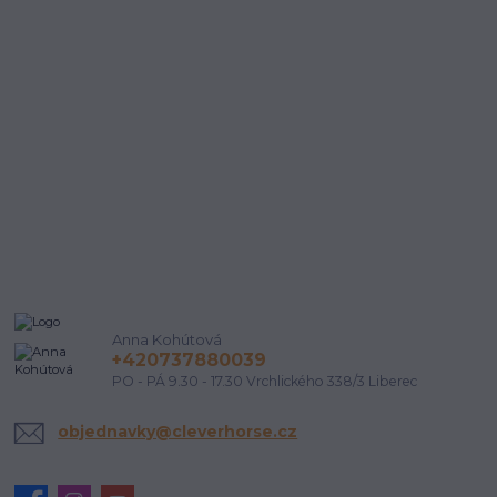
Anna Kohútová
+420737880039
PO - PÁ 9.30 - 17.30 Vrchlického 338/3 Liberec
objednavky@cleverhorse.cz