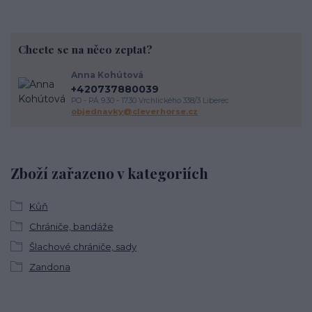
Chcete se na něco zeptat?
Anna Kohútová
+420737880039
PO - PÁ 9.30 - 17.30 Vrchlického 338/3 Liberec
objednavky@cleverhorse.cz
Zboží zařazeno v kategoriích
Kůň
Chrániče, bandáže
Šlachové chrániče, sady
Zandona