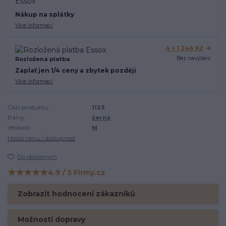
Nákup na splátky
Více informací
4 × 1 246 Kč
Bez navýšení
Rozložená platba
Zaplať jen 1/4 ceny a zbytek později
Více informací
Číslo produktu:
1123
Barvy:
černá
Velikosti:
M
Hlídat cenu / dostupnost
Do oblíbených
★★★★★
4.9 / 5 Firmy.cz
Hodnocení na Firmy.cz
Zobrazit hodnocení zákazníků
Možnosti dopravy