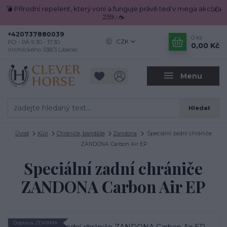
💣 Přírodní repelent, který voní a funguje právě teď v mega akci za
259,-🦟
+420737880039
0
ks
CZK
PO - PÁ 9.30 - 17.30
0,00 Kč
Vrchlického 338/3 Liberec
Menu
Hledat
Úvod
Kůň
Chrániče, bandáže
Zandona
Speciální zadní chrániče
ZANDONA Carbon Air EP
Speciální zadní chrániče
ZANDONA Carbon Air EP
Doprava ZDARMA