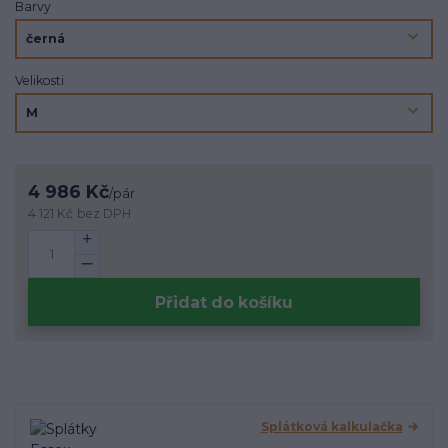
Barvy
Velikosti
4 986 Kč
/
pár
4 121 Kč
bez DPH
Přidat do košíku
Splátková kalkulačka