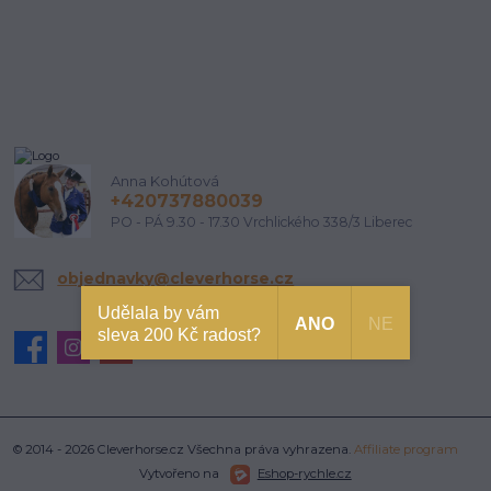
Anna Kohútová
+420737880039
PO - PÁ 9.30 - 17.30 Vrchlického 338/3 Liberec
objednavky@cleverhorse.cz
Udělala by vám
ANO
NE
sleva 200 Kč radost?
© 2014 - 2026 Cleverhorse.cz Všechna práva vyhrazena.
Affiliate program
Vytvořeno na
Eshop-rychle.cz