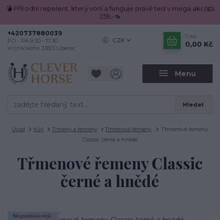
💣 Přírodní repelent, který voní a funguje právě teď v mega akci za
259,-🦟
+420737880039
0
ks
CZK
PO - PÁ 9.30 - 17.30
0,00 Kč
Vrchlického 338/3 Liberec
Menu
Hledat
Úvod
Kůň
Třmeny a řemeny
Třmenové řemeny
Třmenové řemeny
Classic černé a hnědé
Třmenové řemeny Classic
černé a hnědé
Nejprodávanější