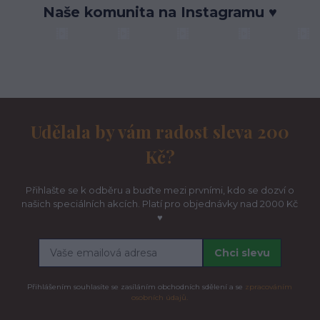
Naše komunita na Instagramu ♥
Udělala by vám radost sleva 200
Kč?
Přihlašte se k odběru a buďte mezi prvními, kdo se dozví o
našich speciálních akcích. Platí pro objednávky nad 2000 Kč
♥
Chci slevu
Přihlášením souhlasíte se zasíláním obchodních sdělení a se
zpracováním
osobních údajů.