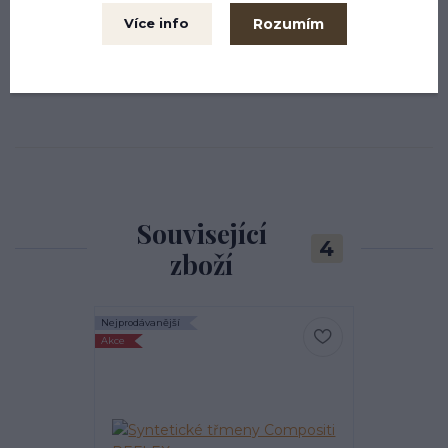
Rozumím
Více info
Třmeny a řemeny
Třmenové řemeny
Související
4
zboží
Nejprodávanější
Akce
Akce