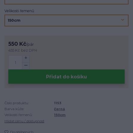
Velikosti řemenů
550 Kč
/
pár
455 Kč
bez DPH
Přidat do košíku
Číslo produktu:
1153
Barva kůže:
černá
Velikosti řemenů:
150cm
Hlídat cenu / dostupnost
Do oblíbených