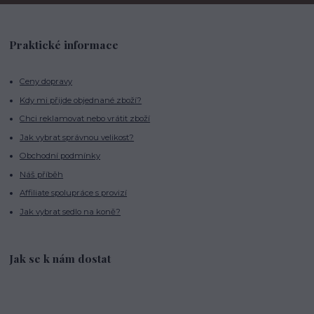
Praktické informace
Ceny dopravy
Kdy mi přijde objednané zboží?
Chci reklamovat nebo vrátit zboží
Jak vybrat správnou velikost?
Obchodní podmínky
Náš příběh
Affiliate spolupráce s provizí
Jak vybrat sedlo na koně?
Jak se k nám dostat