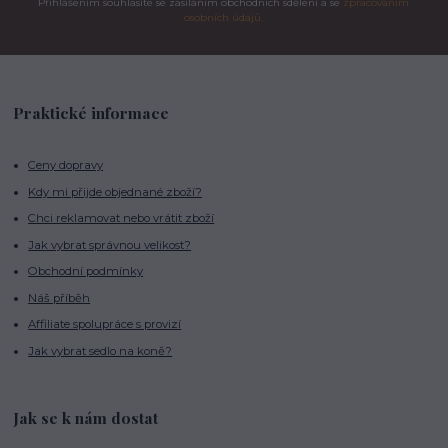
Přihlášením souhlasíte se zasíláním obchodních sdělení a se
zpracováním
osobních údajů.
Praktické informace
Ceny dopravy
Kdy mi přijde objednané zboží?
Chci reklamovat nebo vrátit zboží
Jak vybrat správnou velikost?
Obchodní podmínky
Náš příběh
Affiliate spolupráce s provizí
Jak vybrat sedlo na koně?
Jak se k nám dostat