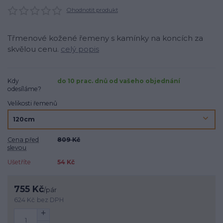
Ohodnotit produkt
Třmenové kožené řemeny s kamínky na koncích za
skvělou cenu.
celý popis
Kdy
do 10 prac. dnů od vašeho objednání
odesíláme?
Velikosti řemenů
Cena před
809 Kč
slevou
Ušetříte
54 Kč
755 Kč
/
pár
624 Kč
bez DPH