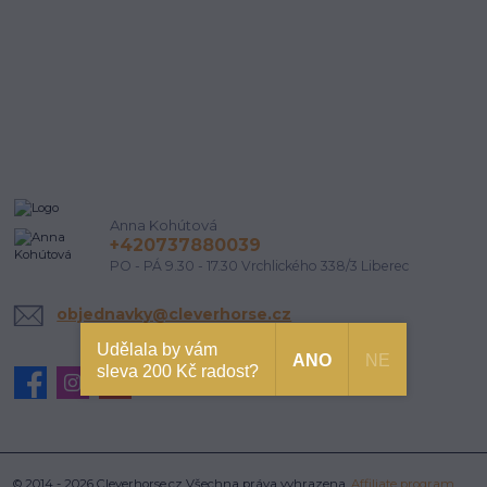
Anna Kohútová
+420737880039
PO - PÁ 9.30 - 17.30 Vrchlického 338/3 Liberec
objednavky@cleverhorse.cz
Udělala by vám
ANO
NE
sleva 200 Kč radost?
© 2014 - 2026 Cleverhorse.cz Všechna práva vyhrazena.
Affiliate program