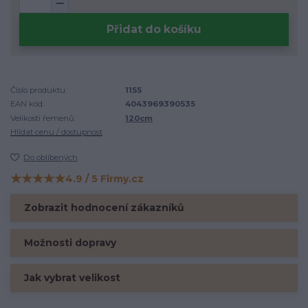
Přidat do košíku
Číslo produktu:
1155
EAN kód:
4043969390535
Velikosti řemenů:
120cm
Hlídat cenu / dostupnost
Do oblíbených
★★★★★
4.9 / 5 Firmy.cz
Hodnocení na Firmy.cz
Zobrazit hodnocení zákazníků
Možnosti dopravy
Jak vybrat velikost