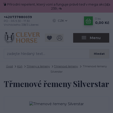
💣 Přírodní repelent, který voní a funguje právě teď v mega akci za
259,-🦟
+420737880039
0
ks
CZK
PO - PÁ 9.30 - 17.30
0,00 Kč
Vrchlického 338/3 Liberec
Menu
Hledat
Úvod
Kůň
Třmeny a řemeny
Třmenové řemeny
Třmenové řemeny
Silverstar
Třmenové řemeny Silverstar