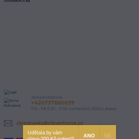
Anna Kohútová
+420737880039
PO - PÁ 9.30 - 17.30 Vrchlického 338/3 Liberec
objednavky@cleverhorse.cz
Udělala by vám
ANO
NE
sleva 200 Kč radost?