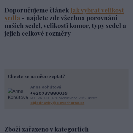
Doporučujeme článek
Jak vybrat velikost
sedla
- najdete zde všechna porovnání
našich sedel, velikosti komor, typy sedel a
jejich celkové rozměry
Chcete se na něco zeptat?
Anna Kohútová
+420737880039
PO - PÁ 9.30 - 17.30 Vrchlického 338/3 Liberec
objednavky@cleverhorse.cz
Zboží zařazeno v kategoriích