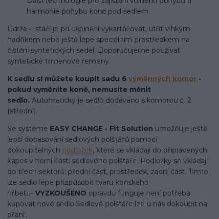
Další technologie pro zajištění volného pohybu a
harmonie pohybu koně pod sedlem.
Údrža - stačí je při ušpinění vykartáčovat, utřít vlhkým
hadříkem nebo ještě lépe speciálním prostředkem na
čištění syntetických sedel. Doporučujeme používat
syntetické třmenové řemeny.
K sedlu si můžete koupit sadu 6
výměnných komor
-
pokud vyměníte koně, nemusíte měnit
sedlo.
Automaticky je sedlo dodáváno s komorou č. 2
(střední).
Se systéme
EASY CHANGE - Fit Solution
umožňuje ještě
lepší dopasování sedlových polštářů pomocí
dokoupitelných
podložek
, které se vkládají do připravených
kapes v horní části sedlového polštáře. Podložky se vkládají
do třech sektorů: přední část, prostředek, zadní část. Tímto
lze sedlo lépe přizpůsobit tvaru koňského
hřbetu-
VYZKOUŠENO
opravdu funguje není potřeba
kupovat nové sedlo.Sedlové polštáře lze u nás dokoupit na
přání.