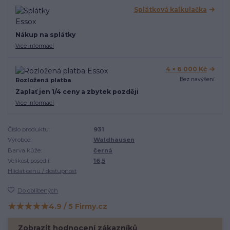
Splátková kalkulačka
Nákup na splátky
Více informací
4 × 6 000 Kč
Bez navýšení
Rozložená platba
Zaplať jen 1/4 ceny a zbytek později
Více informací
Číslo produktu:
931
Výrobce:
Waldhausen
Barva kůže:
černá
Velikost posedlí:
16,5
Hlídat cenu / dostupnost
Do oblíbených
★★★★★
4.9 / 5 Firmy.cz
Hodnocení na Firmy.cz
Zobrazit hodnocení zákazníků