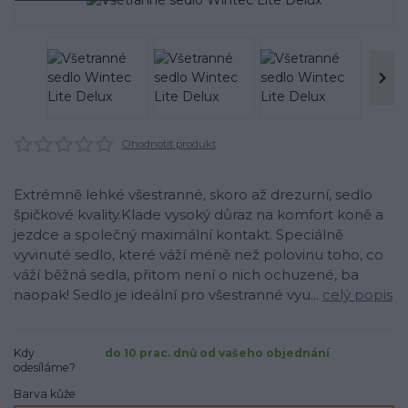
Ohodnotit produkt
Extrémně lehké všestranné, skoro až drezurní, sedlo
špičkové kvality.Klade vysoký důraz na komfort koně a
jezdce a společný maximální kontakt. Speciálně
vyvinuté sedlo, které váží méně než polovinu toho, co
váží běžná sedla, přitom není o nich ochuzené, ba
naopak! Sedlo je ideální pro všestranné vyu...
celý popis
Kdy
do 10 prac. dnů od vašeho objednání
odesíláme?
Barva kůže