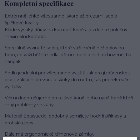
Kompletní specifikace
Extrémně lehké všestranné, skoro až drezurní, sedlo
špičkové kvality.
Klade vysoký důraz na komfort koně a jezdce a společný
maximální kontakt.
Speciálně vyvinuté sedlo, které váží méně než polovinu
toho, co váží běžná sedla, přitom není o nich ochuzené, ba
naopak!
Sedlo je ideální pro všestranné využití, jak pro jízdárenskou
práci, základní drezuru a skoky do metru, tak pro rekreační
vyjížďky.
Velmi doporučujeme pro citlivé koně, nebo např. koně kteří
mají problémy se zády.
Materiál Equisuede, podobný semiši, je hodně přilnavý a
protiskluzový.
Dále má ergonomické třmenové zámky.