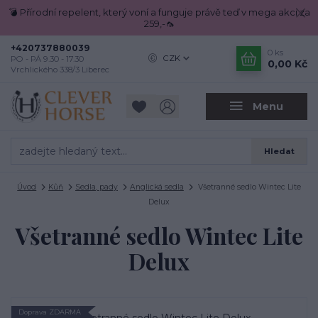
💣 Přírodní repelent, který voní a funguje právě teď v mega akci za
259,-🦟
+420737880039
0
ks
CZK
PO - PÁ 9.30 - 17.30
0,00 Kč
Vrchlického 338/3 Liberec
Menu
Hledat
Úvod
Kůň
Sedla, pady
Anglická sedla
Všetranné sedlo Wintec Lite
Delux
Všetranné sedlo Wintec Lite
Delux
Doprava ZDARMA