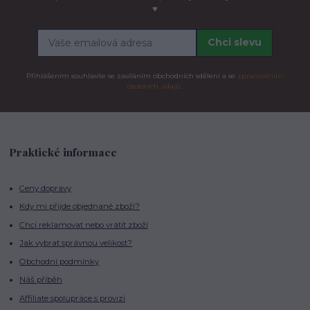
♥
Chci slevu
Přihlášením souhlasíte se zasíláním obchodních sdělení a se
zpracováním
osobních údajů.
Praktické informace
Ceny dopravy
Kdy mi přijde objednané zboží?
Chci reklamovat nebo vrátit zboží
Jak vybrat správnou velikost?
Obchodní podmínky
Náš příběh
Affiliate spolupráce s provizí