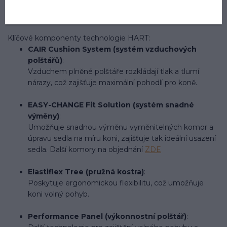
Opatřeno
HART systémem Horse And Rider
Technology" - HART
Klíčové komponenty technologie HART:
CAIR Cushion System (systém vzduchových
polštářů)
:
Vzduchem plněné polštáře rozkládají tlak a tlumí
nárazy, což zajišťuje maximální pohodlí pro koně.
EASY-CHANGE Fit Solution (systém snadné
výměny)
:
Umožňuje snadnou výměnu vyměnitelných komor a
úpravu sedla na míru koni, zajišťuje tak ideální usazení
sedla.
Další komory na objednání
ZDE
Elastiflex Tree (pružná kostra)
:
Poskytuje ergonomickou flexibilitu, což umožňuje
koni volný pohyb.
Performance Panel (výkonnostní polštář)
: