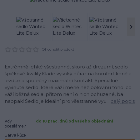
Ohodnotit produkt
Extrémně lehké všestranné, skoro až drezurní, sedlo
špičkové kvality.Klade vysoký důraz na komfort koně a
jezdce a společný maximální kontakt. Speciálně
vyvinuté sedlo, které váží méně než polovinu toho, co
váží běžná sedla, přitom není o nich ochuzené, ba
naopak! Sedlo je ideální pro všestranné vyu...
celý popis
Kdy
do 10 prac. dnů od vašeho objednání
odesíláme?
Barva kůže