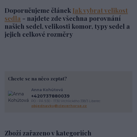
Doporučujeme článek
Jak vybrat velikost
sedla
- najdete zde všechna porovnání
našich sedel, velikosti komor, typy sedel a
jejich celkové rozměry
Chcete se na něco zeptat?
Anna Kohútová
+420737880039
PO - PÁ 9.30 - 17.30 Vrchlického 338/3 Liberec
objednavky@cleverhorse.cz
Zboží zařazeno v kategoriích