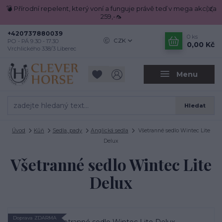
💣 Přírodní repelent, který voní a funguje právě teď v mega akci za
259,-🦟
+420737880039
0
ks
CZK
PO - PÁ 9.30 - 17.30
0,00 Kč
Vrchlického 338/3 Liberec
Menu
Hledat
Úvod
Kůň
Sedla, pady
Anglická sedla
Všetranné sedlo Wintec Lite
Delux
Všetranné sedlo Wintec Lite
Delux
Doprava ZDARMA