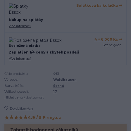
Splátková kalkulačka
Nákup na splátky
Více informací
4 × 6 000 Kč
Bez navýšení
Rozložená platba
Zaplať jen 1/4 ceny a zbytek později
Více informací
Číslo produktu:
931
Výrobce:
Waldhausen
Barva kůže:
černá
Velikost posedlí:
17
Hlídat cenu / dostupnost
Do oblíbených
★★★★★
4.9 / 5 Firmy.cz
Hodnocení na Firmy.cz
Zobrazit hodnocení zákazníků