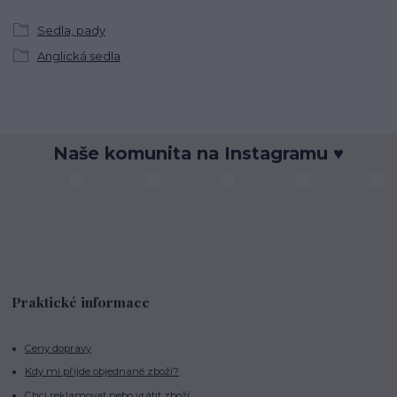
Sedla, pady
Anglická sedla
Naše komunita na Instagramu ♥
Praktické informace
Ceny dopravy
Kdy mi přijde objednané zboží?
Chci reklamovat nebo vrátit zboží