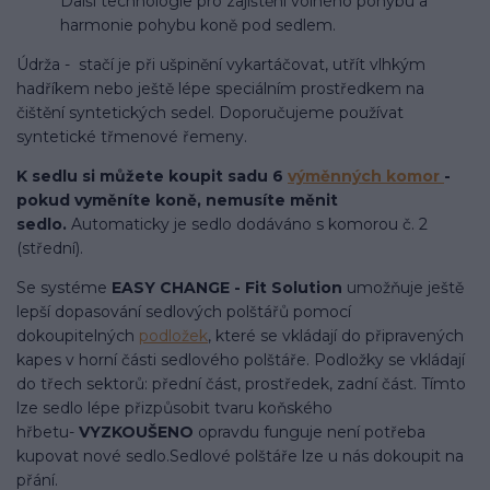
Další technologie pro zajištění volného pohybu a
harmonie pohybu koně pod sedlem.
Údrža - stačí je při ušpinění vykartáčovat, utřít vlhkým
hadříkem nebo ještě lépe speciálním prostředkem na
čištění syntetických sedel. Doporučujeme používat
syntetické třmenové řemeny.
K sedlu si můžete koupit sadu 6
výměnných komor
-
pokud vyměníte koně, nemusíte měnit
sedlo.
Automaticky je sedlo dodáváno s komorou č. 2
(střední).
Se systéme
EASY CHANGE - Fit Solution
umožňuje ještě
lepší dopasování sedlových polštářů pomocí
dokoupitelných
podložek
, které se vkládají do připravených
kapes v horní části sedlového polštáře. Podložky se vkládají
do třech sektorů: přední část, prostředek, zadní část. Tímto
lze sedlo lépe přizpůsobit tvaru koňského
hřbetu-
VYZKOUŠENO
opravdu funguje není potřeba
kupovat nové sedlo.Sedlové polštáře lze u nás dokoupit na
přání.