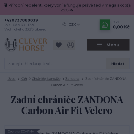
💣 Přírodní repelent, který voní a funguje právě teď v mega akci za
259,-🦟
+420737880039
0
ks
CZK
PO - PÁ 9.30 - 17.30
0,00 Kč
Vrchlického 338/3 Liberec
Menu
Hledat
Úvod
Kůň
Chrániče, bandáže
Zandona
Zadní chrániče ZANDONA
Carbon Air Fit Velcro
Zadní chrániče ZANDONA
Carbon Air Fit Velcro
Doprava ZDARMA