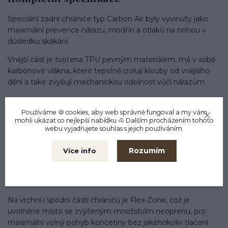
Speciální zadní chrániče typ Carbon Air byly vyvinuty jako
maximální prevence nárazu, modřin a otlaků na nohou v
důsledku skákání.
Vnější část je tvořena TPU pevným materiálem, má v sobě
karbonové vlákna, které tepelně izolují klouby od vnějšího
dění a také zvyšují mechanickou odolnost vůči nárazům.
Dále pokračuje vložka Gel-Tech, která právě absorbuje to co
běžné chrániče nedokážou
Používáme 🍪 cookies, aby web správně fungoval a my vám
mohli ukázat co nejlepší
nabídku
🐴 Dalším procházením tohoto
webu vyjadřujete souhlas s jejich používáním.
Vnitřní část chrániče je tvořena neoprenem pro pohodlí
koně a snadnou manipulaci/umytí.
Rozumím
Více info
Celá konstrukce chráničů má unikátní systém 6 Air s
ventilačními otvory, noha koně se tedy nezapaří, tak jako
tomu může být u normálních chráničů.
Na vrchní i spodní části chráničů je Flex-Zone, což je
uvolněné místo se zvýšeným množstvím neoprenu, pro
maximální volný pohyb končetiny bez jakéhokoliv tlačení