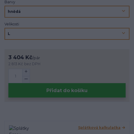
Barvy
Velikosti
3 404 Kč
/
pár
2 813 Kč
bez DPH
Přidat do košíku
Splátková kalkulačka