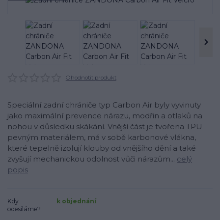
Ohodnotit produkt
Speciální zadní chrániče typ Carbon Air byly vyvinuty
jako maximální prevence nárazu, modřin a otlaků na
nohou v důsledku skákání. Vnější část je tvořena TPU
pevným materiálem, má v sobě karbonové vlákna,
které tepelně izolují klouby od vnějšího dění a také
zvyšují mechanickou odolnost vůči nárazům...
celý
popis
Kdy
k objednání
odesíláme?