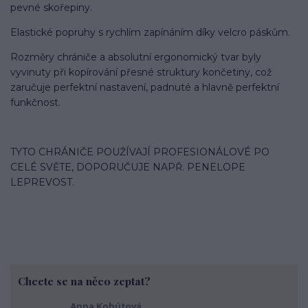
pevné skořepiny.
Elastické popruhy s rychlím zapínáním díky velcro páskům.
Rozměry chrániče a absolutní ergonomický tvar byly
vyvinuty při kopírování přesné struktury končetiny, což
zaručuje perfektní nastavení, padnuté a hlavně perfektní
funkčnost.
TYTO CHRÁNIČE POUŽÍVAJÍ PROFESIONÁLOVÉ PO
CELÉ SVĚTE, DOPORUČUJE NAPŘ. PENELOPE
LEPREVOST.
Chcete se na něco zeptat?
Anna Kohútová