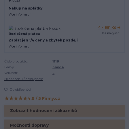
Nákup na splátky
Více informací
4 × 851 Kč
Bez navýšení
Rozložená platba
Zaplať jen 1/4 ceny a zbytek později
Více informací
Číslo produktu:
1119
Barvy:
hnědá
Velikosti:
L
Hlídat cenu / dostupnost
Do oblíbených
★★★★★
4.9 / 5 Firmy.cz
Hodnocení na Firmy.cz
Zobrazit hodnocení zákazníků
Možnosti dopravy