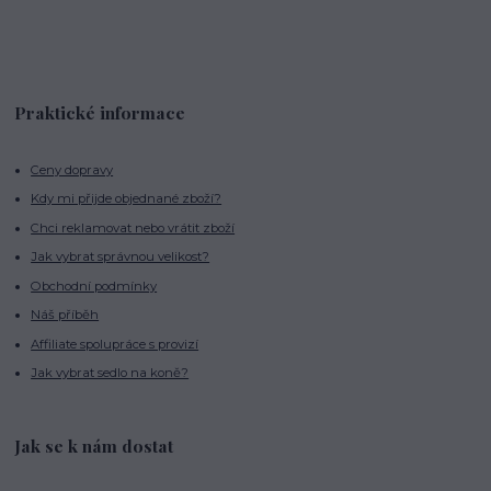
Praktické informace
Ceny dopravy
Kdy mi přijde objednané zboží?
Chci reklamovat nebo vrátit zboží
Jak vybrat správnou velikost?
Obchodní podmínky
Náš příběh
Affiliate spolupráce s provizí
Jak vybrat sedlo na koně?
Jak se k nám dostat