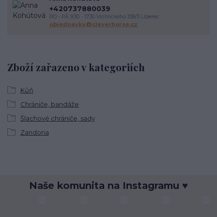
+420737880039
PO - PÁ 9.30 - 17.30 Vrchlického 338/3 Liberec
objednavky@cleverhorse.cz
Zboží zařazeno v kategoriích
Kůň
Chrániče, bandáže
Šlachové chrániče, sady
Zandona
Naše komunita na Instagramu ♥