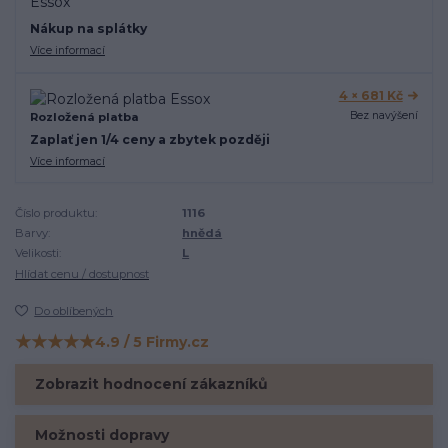
Nákup na splátky
Více informací
4 × 681 Kč
Bez navýšení
Rozložená platba
Zaplať jen 1/4 ceny a zbytek později
Více informací
Číslo produktu:
1116
Barvy:
hnědá
Velikosti:
L
Hlídat cenu / dostupnost
Do oblíbených
★★★★★
4.9 / 5 Firmy.cz
Hodnocení na Firmy.cz
Zobrazit hodnocení zákazníků
Možnosti dopravy