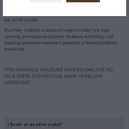
pevné skořepiny.
Elastické popruhy s bezpečnostním velcro zapínáním, které
lze rychle sundat.
Rozměry chrániče a absolutní ergonomický tvar byly
vyvinuty při kopírování přesné struktury končetiny, což
zaručuje perfektní nastavení, padnuté a hlavně perfektní
funkčnost.
TYTO CHRÁNIČE POUŽÍVAJÍ PROFESIONÁLOVÉ PO
CELÉ SVĚTE, DOPORUČUJE NAPŘ. PENELOPE
LEPREVOST.
Chcete se na něco zeptat?