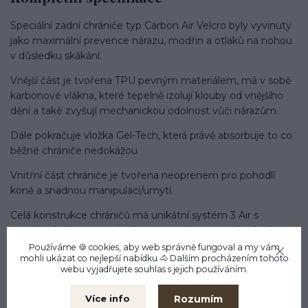
Speciální zadní chrániče typ Carbon Air Velcro byly vyvinuty
jako maximální prevence nárazu, modřin a otlaků na nohou
v důsledku skákání.
Vnější část je tvořena TPU pevným materiálem, má v sobě
karbonové vlákna, které tepelně izolují klouby od vnějšího
dění a také zvyšují mechanickou odolnost vůči nárazům.
Dále pokračuje vložka Gel-Tech, která právě absorbuje to co
běžné chrániče nedokážou
Vnitřní část chrániče je tvořena neoprenem pro pohodlí
koně a snadnou manipulaci/umytí.
Celá konstrukce chráničů má unikátní systém 3 Air s
ventilačními otvory, noha koně se tedy nezapaří, tak jako
tomu může být u normálních chráničů.
Používáme 🍪 cookies, aby web správně fungoval a my vám
mohli ukázat co nejlepší
nabídku
🐴 Dalším procházením tohoto
webu vyjadřujete souhlas s jejich používáním.
Na vrchní i spodní části chráničů je Flex-Zone, což je
uvolněné místo se zvýšeným množstvím neoprenu, pro
Rozumím
Více info
maximální volný pohyb končetiny bez jakéhokoliv tlačení