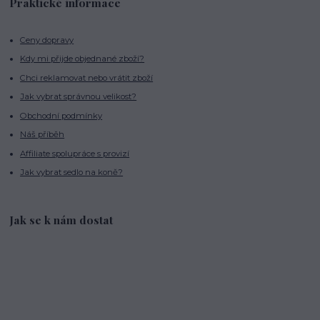
Praktické informace
Ceny dopravy
Kdy mi přijde objednané zboží?
Chci reklamovat nebo vrátit zboží
Jak vybrat správnou velikost?
Obchodní podmínky
Náš příběh
Affiliate spolupráce s provizí
Jak vybrat sedlo na koně?
Jak se k nám dostat