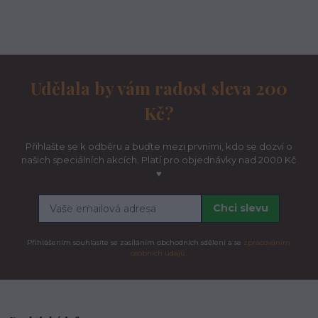
Udělala by vám radost sleva 200
Kč?
Přihlašte se k odběru a buďte mezi prvními, kdo se dozví o
našich speciálních akcích. Platí pro objednávky nad 2000 Kč
♥
Chci slevu
Přihlášením souhlasíte se zasíláním obchodních sdělení a se
zpracováním
osobních údajů.