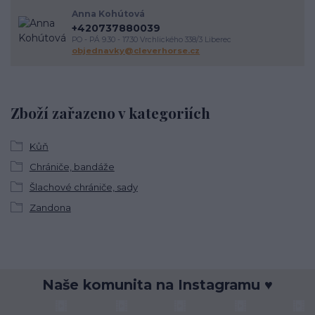
Anna Kohútová
+420737880039
PO - PÁ 9.30 - 17.30 Vrchlického 338/3 Liberec
objednavky@cleverhorse.cz
Zboží zařazeno v kategoriích
Kůň
Chrániče, bandáže
Šlachové chrániče, sady
Zandona
Naše komunita na Instagramu ♥