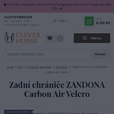
💣 Přírodní repelent, který voní a funguje právě teď v mega akci za
259,-🦟
+420737880039
0
ks
CZK
PO - PÁ 9.30 - 17.30
0,00 Kč
Vrchlického 338/3 Liberec
Menu
Hledat
Úvod
Kůň
Chrániče, bandáže
Zandona
Zadní chrániče ZANDONA
Carbon Air Velcro
Zadní chrániče ZANDONA
Carbon Air Velcro
Doprava ZDARMA