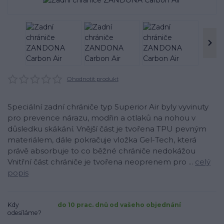
Ohodnotit produkt
Speciální zadní chrániče typ Superior Air byly vyvinuty
pro prevence nárazu, modřin a otlaků na nohou v
důsledku skákání. Vnější část je tvořena TPU pevným
materiálem, dále pokračuje vložka Gel-Tech, která
právě absorbuje to co běžné chrániče nedokážou
Vnitřní část chrániče je tvořena neoprenem pro ...
celý
popis
Kdy
do 10 prac. dnů od vašeho objednání
odesíláme?