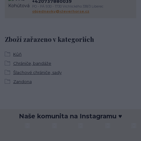
+420737880039
PO - PÁ 9.30 - 17.30 Vrchlického 338/3 Liberec
objednavky@cleverhorse.cz
Zboží zařazeno v kategoriích
Kůň
Chrániče, bandáže
Šlachové chrániče, sady
Zandona
Naše komunita na Instagramu ♥