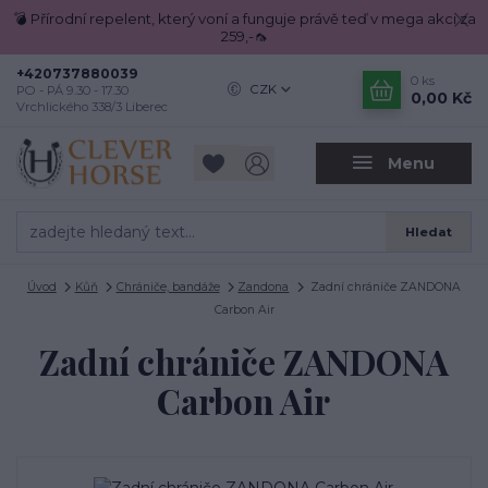
💣 Přírodní repelent, který voní a funguje právě teď v mega akci za
259,-🦟
+420737880039
0
ks
CZK
PO - PÁ 9.30 - 17.30
0,00 Kč
Vrchlického 338/3 Liberec
Menu
Hledat
Úvod
Kůň
Chrániče, bandáže
Zandona
Zadní chrániče ZANDONA
Carbon Air
Zadní chrániče ZANDONA
Carbon Air