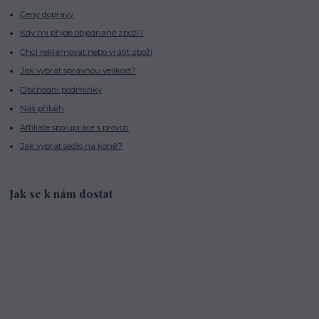
Ceny dopravy
Kdy mi přijde objednané zboží?
Chci reklamovat nebo vrátit zboží
Jak vybrat správnou velikost?
Obchodní podmínky
Náš příběh
Affiliate spolupráce s provizí
Jak vybrat sedlo na koně?
Jak se k nám dostat