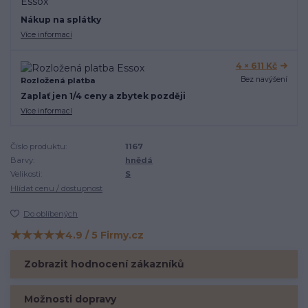
Nákup na splátky
Více informací
4 × 611 Kč
Bez navýšení
Rozložená platba
Zaplať jen 1/4 ceny a zbytek později
Více informací
Číslo produktu:
1167
Barvy:
hnědá
Velikosti:
S
Hlídat cenu / dostupnost
Do oblíbených
★★★★★
4.9 / 5 Firmy.cz
Hodnocení na Firmy.cz
Zobrazit hodnocení zákazníků
Možnosti dopravy