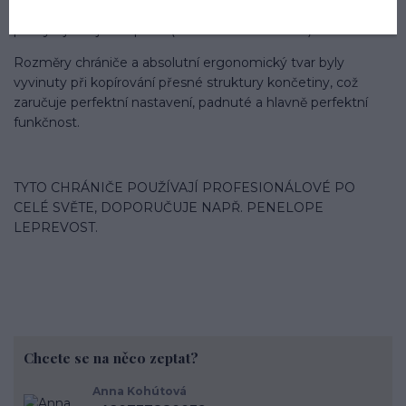
kalibrovány pro bezpečné uzavření, ve skutečnosti
poskytují dvojité zapnutí (horizontální vertikální).
Rozměry chrániče a absolutní ergonomický tvar byly
vyvinuty při kopírování přesné struktury končetiny, což
zaručuje perfektní nastavení, padnuté a hlavně perfektní
funkčnost.
TYTO CHRÁNIČE POUŽÍVAJÍ PROFESIONÁLOVÉ PO
CELÉ SVĚTE, DOPORUČUJE NAPŘ. PENELOPE
LEPREVOST.
Chcete se na něco zeptat?
Anna Kohútová