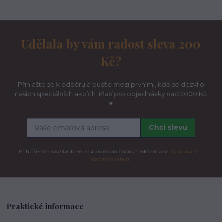
Udělala by vám radost sleva 200
Kč?
Přihlašte se k odběru a buďte mezi prvními, kdo se dozví o
našich speciálních akcích. Platí pro objednávky nad 2000 Kč
♥
Chci slevu
Přihlášením souhlasíte se zasíláním obchodních sdělení a se
zpracováním
osobních údajů.
Praktické informace