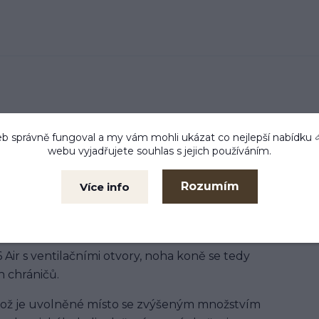
 vyvinuty pro prevence nárazu, modřin a otlaků na
b správně fungoval a my vám mohli ukázat co nejlepší
nabídku
webu vyjadřujete souhlas s jejich používáním.
 dále pokračuje vložka Gel-Tech, která právě
Rozumím
Více info
o pohodlí koně a snadnou manipulaci/umytí.
Air s ventilačními otvory, noha koně se tedy
 chráničů.
, což je uvolněné místo se zvýšeným množstvím