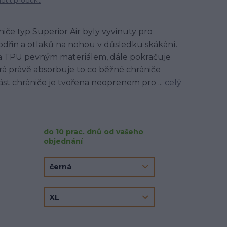
tit produkt
niče typ Superior Air byly vyvinuty pro
dřin a otlaků na nohou v důsledku skákání.
ena TPU pevným materiálem, dále pokračuje
rá právě absorbuje to co běžné chrániče
st chrániče je tvořena neoprenem pro ...
celý
do 10 prac. dnů od vašeho
objednání