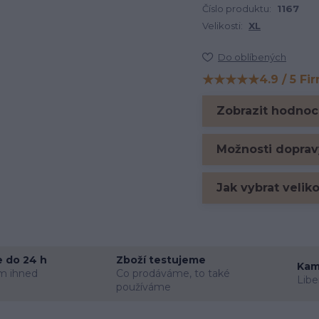
Číslo produktu:
1167
Velikosti:
XL
Do oblíbených
★★★★★
4.9 / 5 Fi
Hodnocení na Firm
Zobrazit hodnoc
Možnosti doprav
Jak vybrat velik
 do 24 h
Zboží testujeme
Kam
m ihned
Co prodáváme, to také
Libe
používáme