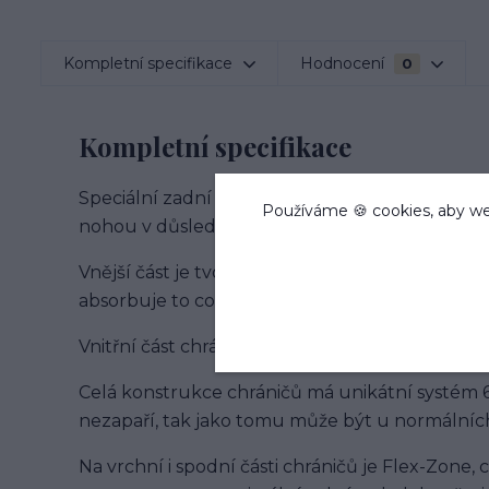
Kompletní specifikace
Hodnocení
0
Kompletní specifikace
Speciální zadní chrániče typ Superior Air byly
Používáme 🍪 cookies, aby we
nohou v důsledku skákání.
Vnější část je tvořena TPU pevným materiálem,
absorbuje to co běžné chrániče nedokážou
Vnitřní část chrániče je tvořena neoprenem pr
Celá konstrukce chráničů má unikátní systém 6 
nezapaří, tak jako tomu může být u normálních
Na vrchní i spodní části chráničů je Flex-Zone