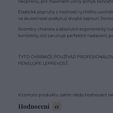
neoprenu, pro maximální volný pohyb končetin
Elastické popruhy s možností rychlého uvolněn
ve skutečnosti poskytují dvojité zapnutí (horizo
Rozměry chrániče a absolutní ergonomický tvar
končetiny, což zaručuje perfektní nastavení, 
TYTO CHRÁNIČE POUŽÍVAJÍ PROFESIONÁLOV
PENELOPE LEPREVOST.
K tomuto produktu zatím nikdo hodnocení nep
Hodnocení
0