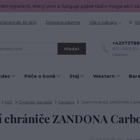
odní repelent, který voní a funguje právě teď v mega akci za
Vrácení do 30 dnů
Doprava zdarma
Vše o nákupu
Ví
+42073788
Hledat
PO - PÁ 9.30 
Liberec
zdec
Péče o koně
Stáj
Western
Bar
Kůň
Chrániče, bandáže
Zandona
Zadní chrániče ZANDONA Carbo
í chrániče ZANDONA Carbo