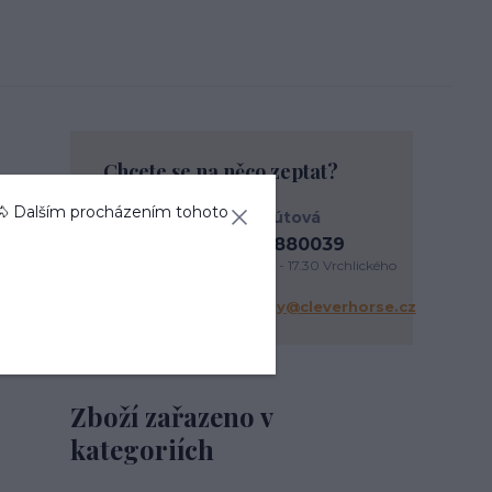
Chcete se na něco zeptat?
🐴 Dalším procházením tohoto
Anna Kohútová
+420737880039
PO - PÁ 9.30 - 17.30 Vrchlického
338/3 Liberec
objednavky@cleverhorse.cz
Zboží zařazeno v
kategoriích