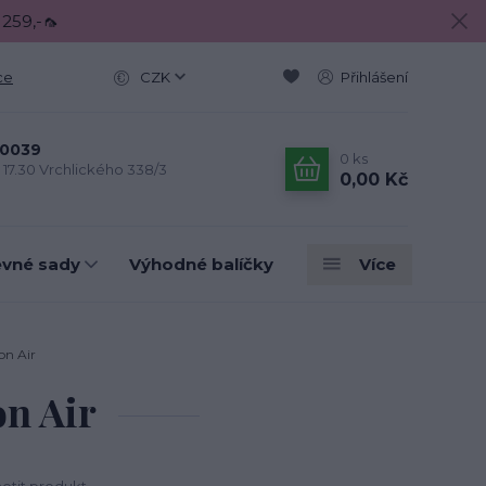
 259,-🦟
ce
CZK
Přihlášení
0039
0
ks
- 17.30 Vrchlického 338/3
0,00 Kč
evné sady
Výhodné balíčky
Více
n Air
n Air