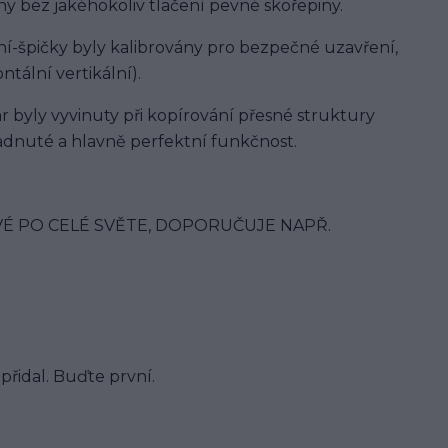
y bez jakéhokoliv tlačení pevné skořepiny.
í-špičky byly kalibrovány pro bezpečné uzavření,
ntální vertikální).
 byly vyvinuty při kopírování přesné struktury
padnuté a hlavně perfektní funkčnost.
É PO CELÉ SVĚTE, DOPORUČUJE NAPŘ.
řidal. Buďte první.