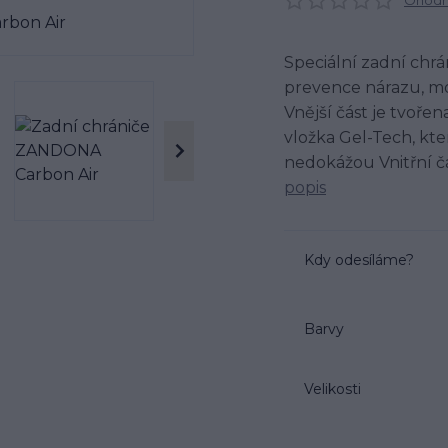
Ohodno
Speciální zadní chrá
prevence nárazu, mo
Vnější část je tvoř
vložka Gel-Tech, kte
nedokážou Vnitřní čá
popis
Kdy odesíláme?
Barvy
Velikosti