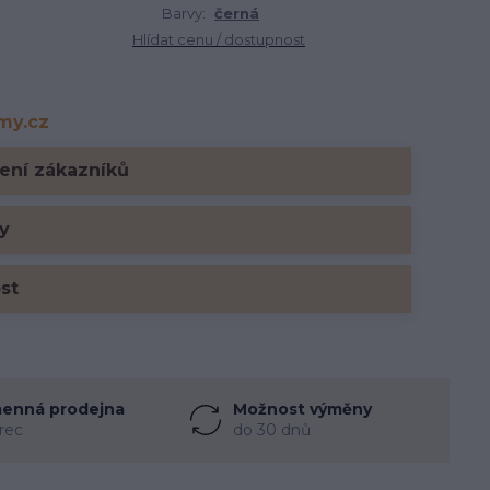
Barvy:
černá
Hlídat cenu / dostupnost
rmy.cz
y.cz
ení zákazníků
y
ost
enná prodejna
Možnost výměny
rec
do 30 dnů