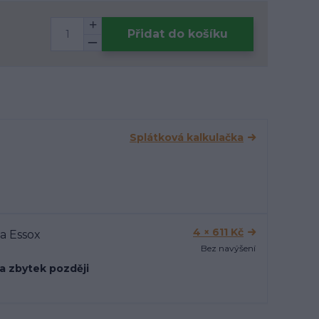
Přidat do košíku
Splátková kalkulačka
4 × 611 Kč
Bez navýšení
 a zbytek později