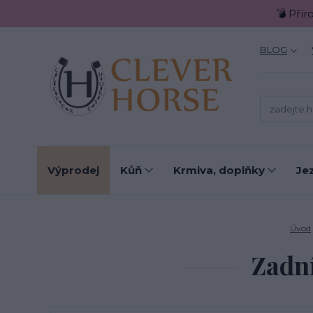
💣 Přír
BLOG
Výprodej
Kůň
Krmiva, doplňky
Je
Úvod
Zadn