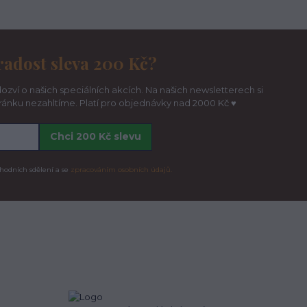
radost sleva 200 Kč?
ozví o našich speciálních akcích. Na našich newsletterech si
hránku nezahltíme. Platí pro objednávky nad 2000 Kč ♥
Chci 200 Kč slevu
hodních sdělení a se
zpracováním osobních údajů.