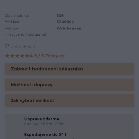
Číslo produktu:
526
EAN kód:
3209602
Výrobce:
Waldhausen
Hlídat cenu / dostupnost
Do oblíbených
★★★★★
4.9 / 5 Firmy.cz
Hodnocení na Firmy.cz
Zobrazit hodnocení zákazníků
Možnosti dopravy
Jak vybrat velikost
Doprava zdarma
nad 2490 Kč do 27 kg
Expedujeme do 24 h