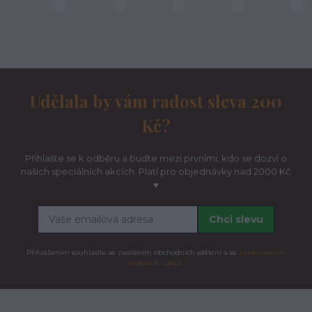
Udělala by vám radost sleva 200
Kč?
Přihlašte se k odběru a buďte mezi prvními, kdo se dozví o
našich speciálních akcích. Platí pro objednávky nad 2000 Kč
♥
Chci slevu
Přihlášením souhlasíte se zasíláním obchodních sdělení a se
zpracováním
osobních údajů.