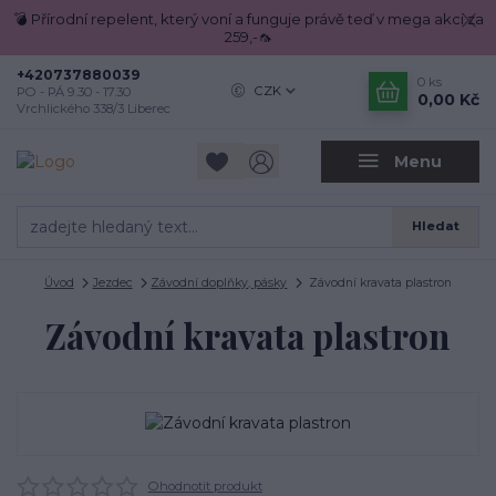
💣 Přírodní repelent, který voní a funguje právě teď v mega akci za
259,-🦟
+420737880039
0
ks
CZK
PO - PÁ 9.30 - 17.30
0,00 Kč
Vrchlického 338/3 Liberec
Menu
Hledat
Úvod
Jezdec
Závodní doplňky, pásky
Závodní kravata plastron
Závodní kravata plastron
Ohodnotit produkt