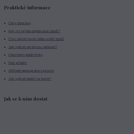
Praktické informace
Ceny dopravy
Kdy mi přijde objednané zboží?
Chci reklamovat nebo vrátit zboží
Jak vybrat správnou velikost?
Obchodní podmínky
Náš příběh
Affiliate spolupráce s provizí
Jak vybrat sedlo na koně?
Jak se k nám dostat