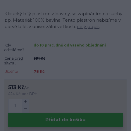
Klasický bílý plastron z bavlny, se zapínáním na suchý
zip. Materiál: 100% bavlna. Tento plastron nabízíme v
barvě bílé, v univerzální velikosti.
celý popis
Kdy
do 10 prac. dnů od vašeho objednání
odesíláme?
Cena před
591 Kč
slevou
Ušetříte
78 Kč
513 Kč
/
ks
424 Kč
bez DPH
Přidat do košíku