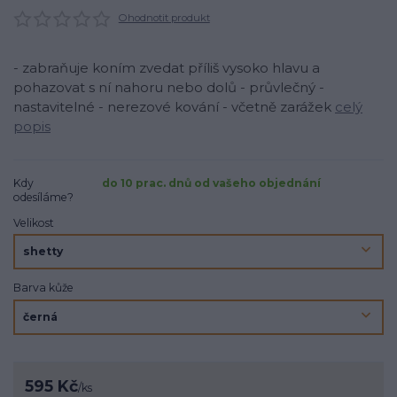
Ohodnotit produkt
- zabraňuje koním zvedat příliš vysoko hlavu a
pohazovat s ní nahoru nebo dolů - průvlečný -
nastavitelné - nerezové kování - včetně zarážek
celý
popis
Kdy
do 10 prac. dnů od vašeho objednání
odesíláme?
Velikost
Barva kůže
595 Kč
/
ks