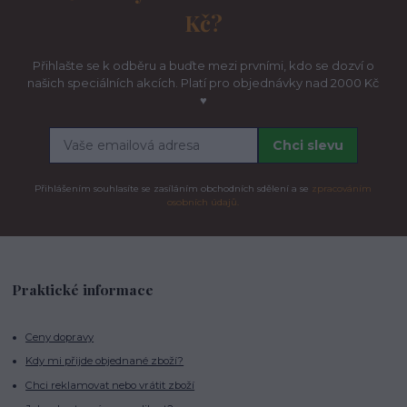
Kč?
Přihlašte se k odběru a buďte mezi prvními, kdo se dozví o
našich speciálních akcích. Platí pro objednávky nad 2000 Kč
♥
Chci slevu
Přihlášením souhlasíte se zasíláním obchodních sdělení a se
zpracováním
osobních údajů.
Praktické informace
Ceny dopravy
Kdy mi přijde objednané zboží?
Chci reklamovat nebo vrátit zboží