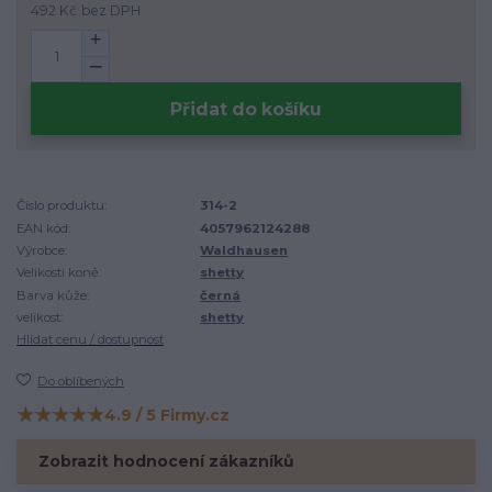
492 Kč
bez DPH
Přidat do košíku
Číslo produktu:
314-2
EAN kód:
4057962124288
Výrobce:
Waldhausen
Velikosti koně:
shetty
Barva kůže:
černá
velikost:
shetty
Hlídat cenu / dostupnost
Do oblíbených
★★★★★
4.9 / 5 Firmy.cz
Hodnocení na Firmy.cz
Zobrazit hodnocení zákazníků