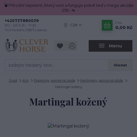
💣 Přírodní repelent, který voní a funguje právě teď v mega akci za
259,-🦟
+420737880039
0
ks
CZK
PO - PÁ 9.30 - 17.30
0,00 Kč
Vrchlického 338/3 Liberec
Menu
Hledat
Úvod
Kůň
Poprsníky, pomocné otěže
Martingaly, pomocné otěže
Martingal kožený
Martingal kožený