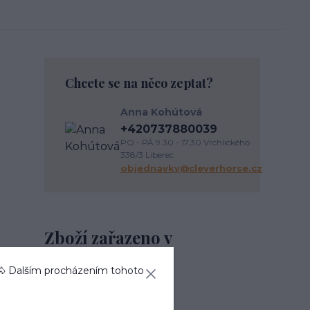
Chcete se na něco zeptat?
Anna Kohútová
+420737880039
PO - PÁ 9.30 - 17.30 Vrchlického
338/3 Liberec
objednavky@cleverhorse.cz
Zboží zařazeno v
kategoriích
🐴 Dalším procházením tohoto
Kůň