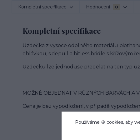
Kompletní specifikace
Hodnocení
0
Kompletní specifikace
Uzdečka z vysoce odolného materiálu biothan
ohlávkou, sidepull a bitless bridle s křížovým 
Uzdečku lze jednoduše předělat na ten typ už
MOŽNÉ OBJEDNAT V RŮZNÝCH BARVÁCH A VELIK
Cena je bez vypodložení, v případě vypodlože
Používáme 🍪 cookies, aby we