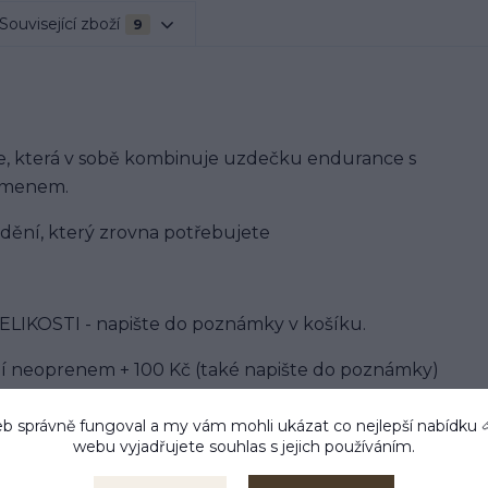
Související zboží
9
e, která v sobě kombinuje uzdečku endurance s
řemenem.
dění, který zrovna potřebujete
OSTI - napište do poznámky v košíku.
ní neoprenem + 100 Kč (také napište do poznámky)
b správně fungoval a my vám mohli ukázat co nejlepší
nabídku
webu vyjadřujete souhlas s jejich používáním.