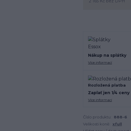
2 165 Kč
bez DPH
Nákup na splátky
Více informací
Rozložená platba
Zaplať jen 1/4 ceny
Více informací
Číslo produktu:
888-6
Velikosti koně:
xfull
Hlídat cenu / dostupnost