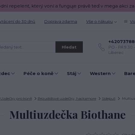
odní repelent, který voní a funguje právě teď v mega akci za
Vrácení do 30 dnů
Doprava zdarma
Vše o nákupu
Ví
+42073788
Hledat
PO - PÁ 9.30 
Liberec
zdec
Péče o koně
Stáj
Western
Bar
Uzdečky pro koně
Bezudidlové uzdečky, hackamore
Sidepull
Multiuz
Multiuzdečka Biothane