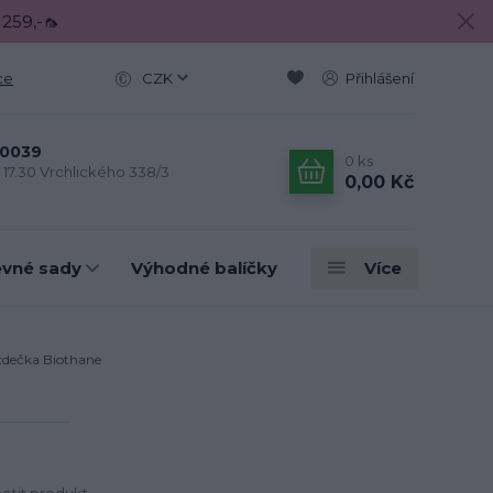
 259,-🦟
ce
CZK
Přihlášení
0039
0
ks
- 17.30 Vrchlického 338/3
0,00 Kč
evné sady
Výhodné balíčky
Více
dečka Biothane