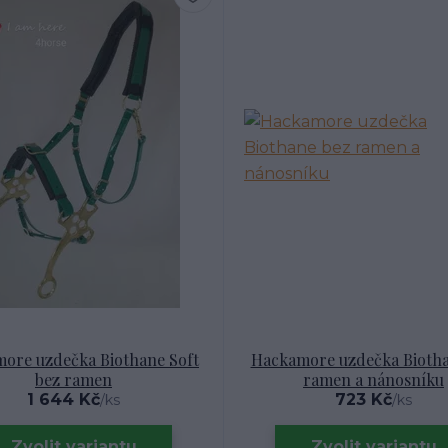
ore uzdečka Biothane Soft
Hackamore uzdečka Biotha
bez ramen
ramen a nánosníku
1 644 Kč
723 Kč
/
ks
/
ks
Zvolit variantu
Zvolit variantu