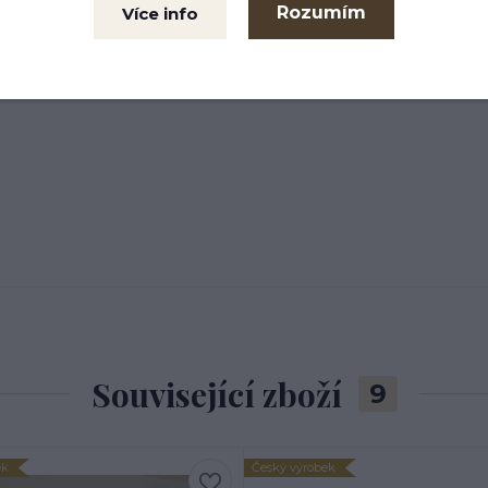
Rozumím
Více info
Související zboží
9
ek
Český výrobek