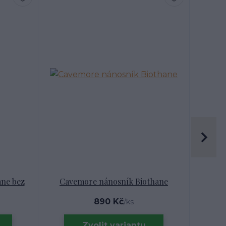
Doprava Z
ne bez
Cavemore nánosník Biothane
Uzde
890 Kč
4 0
/
ks
Zvolit variantu