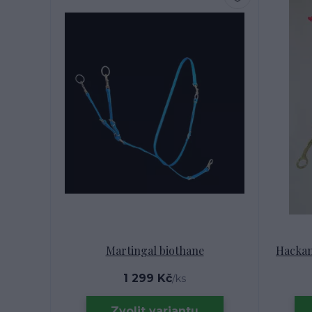
Martingal biothane
Hackam
1 299 Kč
/
ks
Zvolit variantu