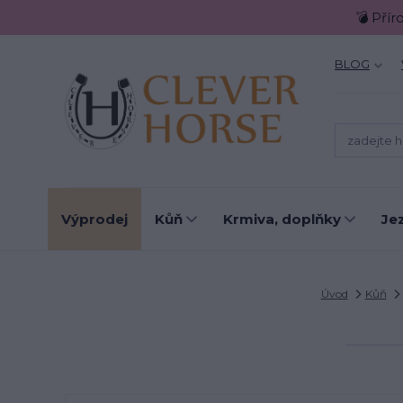
💣 Přír
BLOG
Výprodej
Kůň
Krmiva, doplňky
Je
Úvod
Kůň