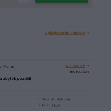
Splátková kalkulačka
4 × 655 Kč
Bez navýšení
 a zbytek později
Dodavatel.:
4Horse
velikost:
xfull