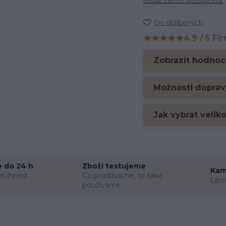
Do oblíbených
★★★★★
4.9 / 5 Fi
Hodnocení na Firm
Zobrazit hodnoc
Možnosti doprav
Jak vybrat velik
 do 24 h
Zboží testujeme
Kam
m ihned
Co prodáváme, to také
Libe
používáme