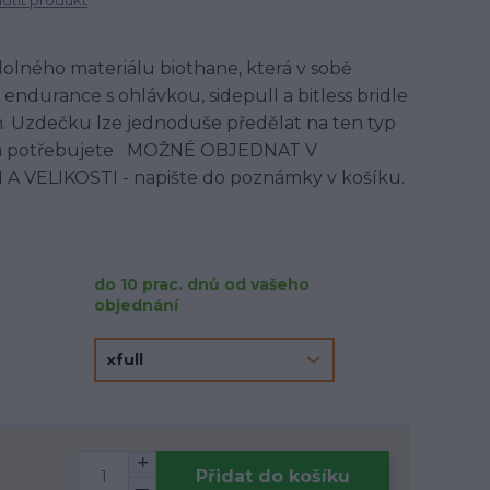
tit produkt
olného materiálu biothane, která v sobě
ndurance s ohlávkou, sidepull a bitless bridle
 Uzdečku lze jednoduše předělat na ten typ
vna potřebujete MOŽNÉ OBJEDNAT V
VELIKOSTI - napište do poznámky v košíku.
do 10 prac. dnů od vašeho
objednání
Přidat do košíku