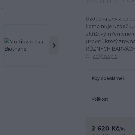
Ohodno
Uzdečka z vysoce od
kombinuje uzdečku e
s křížovým řemenem.
uždění, který zro
RŮZNÝCH BARVÁCH A 
C...
celý popis
Kdy odesíláme?
Velikost
2 620 Kč
/
ks