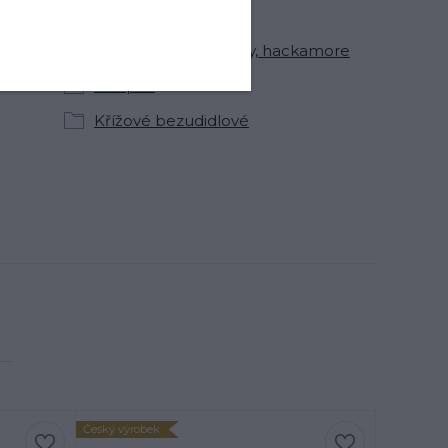
Uzdečky pro koně
Bezudidlové uzdečky, hackamore
Sidepull
Křížové bezudidlové
Český výrobek
Nejprodávan