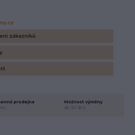
rmy.cz
y.cz
ení zákazníků
y
ost
enná prodejna
Možnost výměny
rec
do 30 dnů