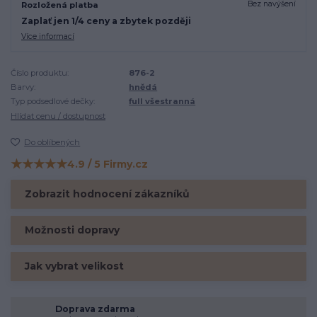
Bez navýšení
Rozložená platba
Zaplať jen 1/4 ceny a zbytek později
Více informací
Číslo produktu:
876-2
Barvy:
hnědá
Typ podsedlové dečky:
full všestranná
Hlídat cenu / dostupnost
Do oblíbených
★★★★★
4.9 / 5 Firmy.cz
Hodnocení na Firmy.cz
Zobrazit hodnocení zákazníků
Možnosti dopravy
Jak vybrat velikost
Doprava zdarma