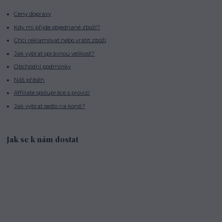
Ceny dopravy
Kdy mi přijde objednané zboží?
Chci reklamovat nebo vrátit zboží
Jak vybrat správnou velikost?
Obchodní podmínky
Náš příběh
Affiliate spolupráce s provizí
Jak vybrat sedlo na koně?
Jak se k nám dostat