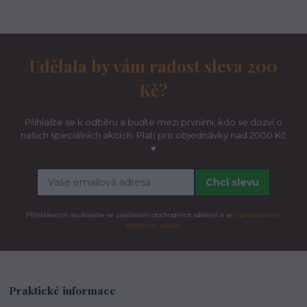
Udělala by vám radost sleva 200
Kč?
Přihlašte se k odběru a buďte mezi prvními, kdo se dozví o
našich speciálních akcích. Platí pro objednávky nad 2000 Kč
♥
Chci slevu
Přihlášením souhlasíte se zasíláním obchodních sdělení a se
zpracováním
osobních údajů.
Praktické informace