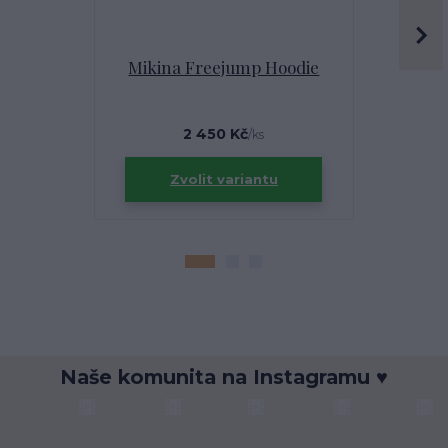
Mikina Freejump Hoodie
Mult
2 450 Kč
/
ks
Zvolit variantu
Zv
Naše komunita na Instagramu ♥