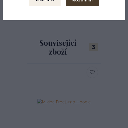
Související
3
zboží
Nejprodávanější