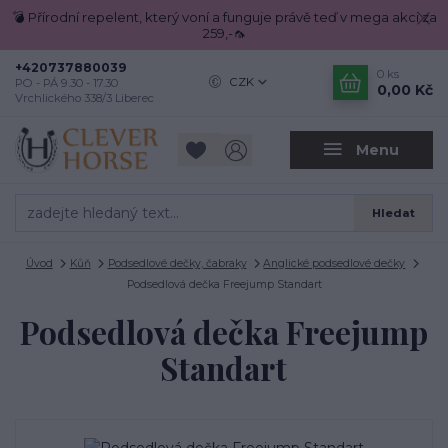
💣 Přírodní repelent, který voní a funguje právě teď v mega akci za
259,-🦟
+420737880039
0
ks
CZK
PO - PÁ 9.30 - 17.30
0,00 Kč
Vrchlického 338/3 Liberec
Menu
Hledat
Úvod
Kůň
Podsedlové dečky, čabraky
Anglické podsedlové dečky
Podsedlová dečka Freejump Standart
Podsedlová dečka Freejump
Standart